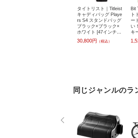
ガーミン
CANON｜キヤノン B
タイトリスト｜Titleist
Bi
UltraFit
CI-381+380/5MP 純正
キャディバッグ Playe
ト
22mm
プリンターインク (標
rs S4 スタンドバッグ
ー
ーミ
準容量) 5色パック[BC
ブラック×ブラック×
い
-13261
I3813805MP]
ホワイト [47インチ対
キ
応 /4分割 /2.9kg]
ット
30,800円
1,
）
（税込）
304
L
6,210円
（税込）
同じジャンルのラ