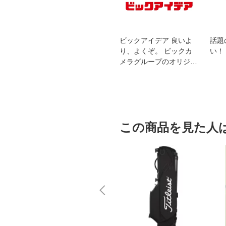
スオー
おすすめ！REGZA 4K液
ビックアイデア 良いよ
話題
洗浄
晶テレビ
り、よくぞ。 ビックカ
い！
メラグループのオリジナ
ルブランド
この商品を見た人