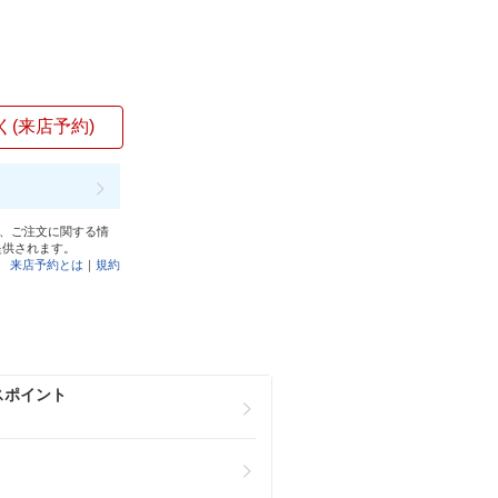
く(来店予約)
と、ご注文に関する情
提供されます。
来店予約とは
｜
規約
スポイント