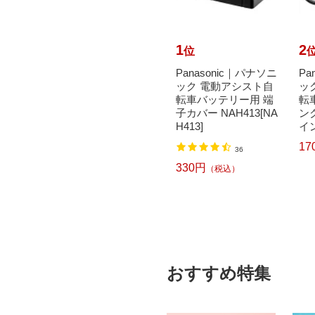
10
1
2
位
位
で最大
MARCLE｜マルクル
Panasonic｜パナソニ
Pa
元｜8/
自転車 街並 マチナミ
ック 電動アシスト自
ッ
オトモ｜
266-G モーヴピンク
転車バッテリー用 端
転車
 子供用
[外装6段 /26インチ]
子カバー NAH413[NA
ンク
【キ...
H413]
イン
33,800円
17
込）
（税込）
36
330円
（税込）
おすすめ特集