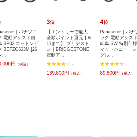
3
4
位
位
位
nasonic｜パナソニ
【エントリーで最大
Panasonic｜パ
ク 電動アシスト自
全額ポイント還元｜8/
ック 電動アシス
 BP02 コットンピ
11まで】 ブリヂスト
転車 SW 特別仕
 BEFZC633M [26
ン｜BRIDGESTONE
マットハニー シ
...
電動ア...
グル...
0,000円
（税込）
1
3
139,800円
89,800円
（税込）
（税込）