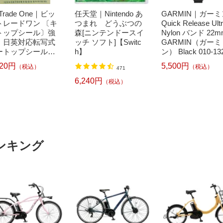
t Trade One｜ビッ
任天堂｜Nintendo あ
GARMIN｜ガーミ
トレードワン 〔キ
つまれ どうぶつの
Quick Release Ultr
トップシール〕強
森[ニンテンドースイ
Nylon バンド 22m
！日英対応転写式
ッチ ソフト]【Switc
GARMIN（ガーミ
ートップシールセ
h】
ン） Black 010-13
 ブルー DYKTSB
-20
520円
5,500円
（税込）
（税込）
471
6,240円
（税込）
ンキング