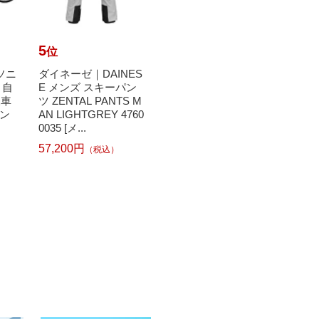
5
6
7
位
位
位
ナソニ
ダイネーゼ｜DAINES
【エントリーで最大
ダンロ
ト自
E メンズ スキーパン
全額ポイント還元｜8/
P 硬
様車
ツ ZENTAL PANTS M
11まで】 ルノー｜RE
セント
ン
AN LIGHTGREY 4760
NAULT 折りたたみ自
入 S
0035 [メ...
転車 ...
57,200円
（税込）
1
766円
45,430円
（税込）