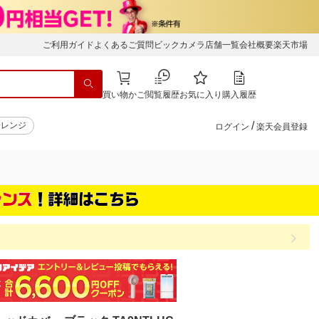
ご利用ガイド
よくあるご質問
ビックカメラ店舗一覧
会社概要
楽天市場
買い物かご
閲覧履歴
お気に入り
購入履歴
/
子レンジ
ログイン
楽天会員登録