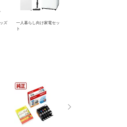
グッズ
一人暮らし向け家電セッ
オススメ！ヤマハ 電動
TEN
ト
アシスト自転車
ェア