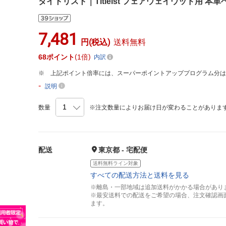
タイトリスト｜Titleist フェアウェイウッド用 本革
7,481
円(税込)
送料無料
68
ポイント
1倍
内訳
上記ポイント倍率には、スーパーポイントアッププログラム分
-
説明
数量
※注文数量によりお届け日が変わることがありま
配送
東京都 - 宅配便
送料無料ライン対象
すべての配送方法と送料を見る
※離島・一部地域は追加送料がかかる場合があり
※最安送料での配送をご希望の場合、注文確認画
ます。