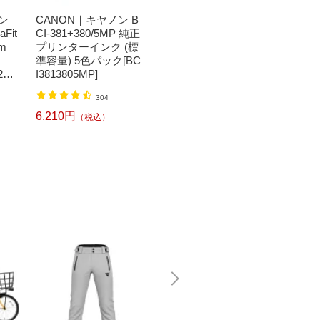
ン
CANON｜キヤノン B
タイトリスト｜Titleist
Bit T
aFit
CI-381+380/5MP 純正
キャディバッグ Playe
トトレ
m
プリンターインク (標
rs S4 スタンドバッグ
ートッ
準容量) 5色パック[BC
ブラック×ブラック×
い！日
261
I3813805MP]
ホワイト [47インチ対
キート
応 /4分割 /2.9kg]
ット ブ
30,800円
1,520
（税込）
304
L
6,210円
（税込）