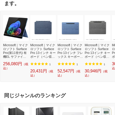
ます。
Microsoft｜マイク
Microsoft｜マイク
Microsoft｜マイク
Microsoft｜マイク
M
ロソフト Surface
ロソフト Surface
ロソフト Surface
ロソフト Surface
ロ
Pro(第11世代) 有
Pro 13インチ キー
Pro 13インチ フレ
Pro 13インチ キー
P
機EL サファイア
ボード（ペン収納
ックス キーボード
ボード（ペン収納
ボ
[Copilot+ PC /13.0
付き/スリム ペン
（ペン収納付き/ス
付き/スリム ペン
付
256,080円
3
（税
型 /Windows11 Ho
別売り） マイクロ
リム ペン付き）
付き） マイクロソ
付
1
1
1
me(Arm版) /Snap
込）
ソフト Surface サ
ブライトサファイ
フト Surface プラ
フ
込
20,431円
52,547円
30,946円
（税
（税
（税
dragon X Elite /メ
ファイア 8XA002
ア 8YU00029
チナ 8X600232
ッ
込）
込）
込）
モリ：16GB /SS
33
D：1TB /M365 (2
4か月) or Office 選
択可能 /2024年6
月モデル]【ペン・
同じジャンルのランキング
キーボード別売】
[ZIB00039]