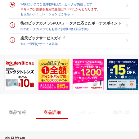
24回払いまで分割手数料は楽天ビックが負担します！
※月々の分割最低お支払金額は3,000円からとなります。
お支払いシミュレーションはこちら ＞
街のビックカメラSPUステータスに応じたボーナスポイント
街のビックカメラでもお得にお買い物 (来店予約)
楽天ビックサービスガイド
安心で便利なサービス完備
商品情報
商品詳細
レビュー
商品比較