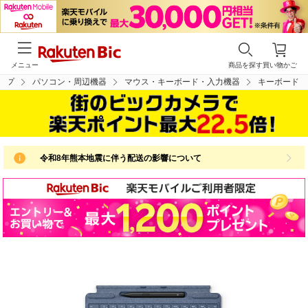
メニュー
商品を探す
買い物かご
ップ
パソコン・周辺機器
マウス・キーボード・入力機器
キーボード
令和8年熊本地震に伴う配送の影響について