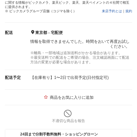
に関する情報がビックカメラ、楽天ビック、楽天、楽天ペイメントの４社間で相互
に提供されます。
※ ビックカメラグループ店舗（コジマを除く）
来店予約とは
｜
規約
配送
東京都 - 宅配便
情報を取得できませんでした。時間をおいて再度お試し
ください。
※離島・一部地域は追加送料がかかる場合があります。
※最安送料での配送をご希望の場合、注文確認画面にて配送
方法の変更が必要な場合があります。
配送予定
【在庫有り】1〜2日で出荷予定(日付指定可)
商品をお気に入りに追加
不適切な商品を報告
24回まで分割手数料無料・ショッピングローン