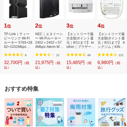
1
2
3
4
位
位
位
位
TP-Link｜ティー
NEC｜エヌイーシ
【エントリーで最
【エントリーで最
ピーリンク Wi-Fi
ー Wi-Fiルーター
大全額ポイント還
大全額ポイント還
ルーター 5765+28
2402＋2402＋57
元｜8/11まで】 br
元｜8/11まで】 キ
82+1032Mbps Arc
4Mbps Aterm WX
other｜ブラザー D
ングジム｜KING J
her BE550 Pro [Wi
5400T6 PA-WX54
CP-J529N 4色イ...
IM SR170 ラベ
-...
00T6 [...
ル...
6
12
49
121
32,700円
21,975円
15,485円
6,980円
（税
（税
（税
（税
込）
込）
込）
込）
おすすめ特集