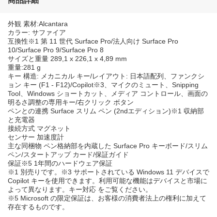
商品詳細
外観 素材:Alcantara
カラー: サファイア
互換性※1 第 11 世代 Surface Pro/法人向け Surface Pro
10/Surface Pro 9/Surface Pro 8
サイズと重量 289,1 x 226,1 x 4,89 mm
重量:281 g
キー 構造: メカニカル キー/レイアウト: 日本語配列、ファンクシ
ョン キー (F1 - F12)/Copilot※3、マイクのミュート、Snipping
Tool、Windows ショートカット、メディア コントロール、画面の
明るさ調整の専用キー/右クリック ボタン
ペンとの連携 Surface スリム ペン (2ndエディション)※1 収納部
と充電器
接続方式 マグネット
センサー 加速度計
主な同梱物 ペン格納部を内蔵した Surface Pro キーボード/スリム
ペン/スタートアップ カード/保証ガイド
保証※5 1年間のハードウェア保証
※1 別売りです。※3 サポートされている Windows 11 デバイスで
Copilot キーを使用できます。利用可能な機能はデバイスと市場に
よって異なります。キー対応 をご覧ください。
※5 Microsoft の限定保証は、お客様の消費者法上の権利に加えて
存在するものです。