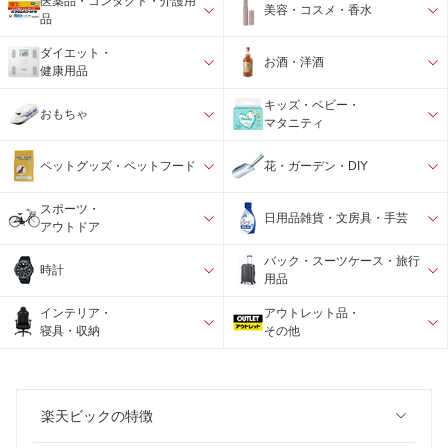
医薬品・コンタクト・介護用
美容・コスメ・香水
品
ダイエット・
お酒・洋酒
健康用品
キッズ・ベビー・
おもちゃ
マタニティ
ペットグッズ・ペットフード
花・ガーデン・DIY
スポーツ・
日用品雑貨・文房具・手芸
アウトドア
バック・スーツケース・旅行
時計
用品
インテリア・
アウトレット品・
寝具・収納
その他
楽天ビックの特徴