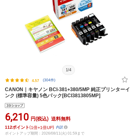
1
/
4
(304件)
4.57
CANON｜キヤノン BCI-381+380/5MP 純正プリンターイ
ンク (標準容量) 5色パック[BCI3813805MP]
6,210
円(税込)
送料無料
112
ポイント
1倍
1倍UP
内訳
ポイントアップ期間：2026/08/11(火) 01:59まで