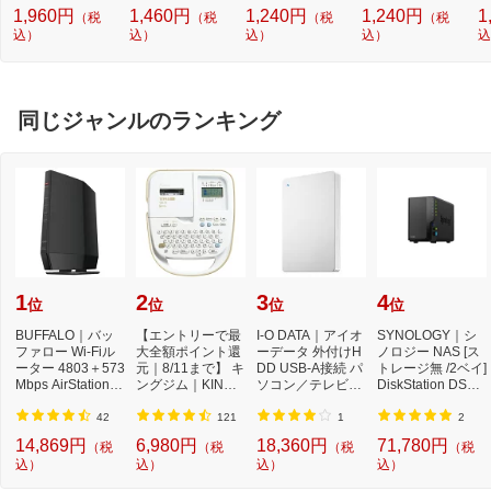
cp】
p】
1,960円
1,460円
1,240円
1,240円
1
（税
（税
（税
（税
込）
込）
込）
込）
込
同じジャンルのランキング
1
2
3
4
位
位
位
位
BUFFALO｜バッ
【エントリーで最
I-O DATA｜アイオ
SYNOLOGY｜シ
ファロー Wi-Fiル
大全額ポイント還
ーデータ 外付けH
ノロジー NAS [ス
ーター 4803＋573
元｜8/11まで】 キ
DD USB-A接続 パ
トレージ無 /2ベイ]
Mbps AirStation
ングジム｜KING J
ソコン／テレビ録
DiskStation DS22
(ネット脅威ブロッ
IM SR170 ラベ
画両対応モデル
5+ DS225+
カ...
ル...
「...
42
121
1
2
14,869円
6,980円
18,360円
71,780円
（税
（税
（税
（税
込）
込）
込）
込）