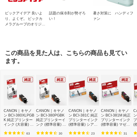
ビックアイデア 良いよ
話題の保冷剤が勢ぞろ
暑さ対策に ハンディフ
り、よくぞ。 ビックカ
い！
ァン
メラグループのオリジナ
ルブランド
この商品を見た人は、こちらの商品も見てい
ます。
CANON｜キヤノ
CANON｜キヤノ
CANON｜キヤノ
CANON｜キヤノ
C
ン BCI-380XLPGB
ン BCI-380PGBK
ン BCI-381C 純正
ン BCI-381M 純正
ン
K 純正プリンター
純正プリンターイ
プリンターインク
プリンターインク
プ
インク (大容量) 顔
ンク (標準容量) 顔
(標準容量) シアン
(標準容量) マゼン
(
料ブラック[BCI38
料ブラック[BCI38
[BCI381C]【rb_pc
タ[BCI381M]【rb_
ー
0XLPGBK]【rb_p
0PGBK]【rb_pc
p】
pcp】
p
63
30
23
31