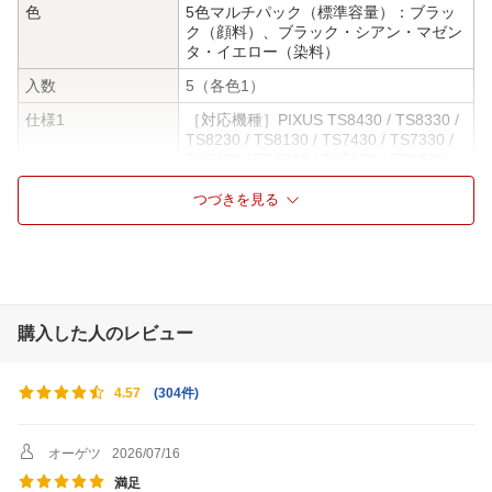
色
5色マルチパック（標準容量）：ブラッ
ク（顔料）、ブラック・シアン・マゼン
タ・イエロー（染料）
入数
5（各色1）
仕様1
［対応機種］PIXUS TS8430 / TS8330 /
TS8230 / TS8130 / TS7430 / TS7330 /
TS6330 / TS6230 / TS6130 / TR9530a /
TR9530 / TR8630 / TR8630a / TR8530 /
TR7530 / TR703 / TR703a
つづきを見る
購入した人のレビュー
(
304件
)
4.57
オーゲツ
2026/07/16
満足