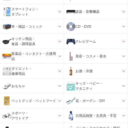
スマートフォン・
楽器・音響機器
タブレット
本・雑誌・コミック
CD・DVD
キッチン用品・
テレビゲーム
食器・調理器具
医薬品・コンタクト・介護用
美容・コスメ・香水
品
ダイエット・
お酒・洋酒
健康用品
キッズ・ベビー・
おもちゃ
マタニティ
ペットグッズ・ペットフード
花・ガーデン・DIY
スポーツ・
日用品雑貨・文房具・手芸
アウトドア
バック・スーツケース・旅行