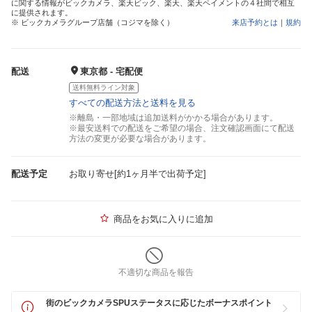
に関する情報がビックカメラ、楽天ビック、楽天、楽天ペイメントの４社間で相互
に提供されます。
※ ビックカメラグループ店舗（コジマを除く）
来店予約とは
｜
規約
配送
東京都 - 宅配便
送料無料ライン対象
すべての配送方法と送料を見る
※離島・一部地域は追加送料がかかる場合があります。
※最安送料での配送をご希望の場合、注文確認画面にて配送
方法の変更が必要な場合があります。
配送予定
お取り寄せ[約1ヶ月半で出荷予定]
商品をお気に入りに追加
不適切な商品を報告
街のビックカメラSPUステータスに応じたボーナスポイント