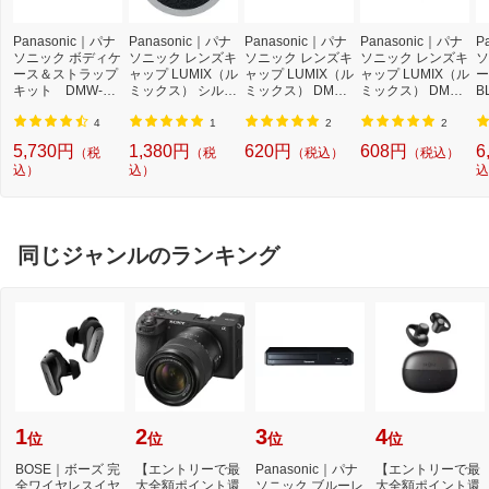
Panasonic｜パナ
Panasonic｜パナ
Panasonic｜パナ
Panasonic｜パナ
P
ソニック ボディケ
ソニック レンズキ
ソニック レンズキ
ソニック レンズキ
ソ
ース＆ストラップ
ャップ LUMIX（ル
ャップ LUMIX（ル
ャップ LUMIX（ル
ー
キット DMW-BC
ミックス） シルバ
ミックス） DMW-
ミックス） DMW-
B
SK4（ホワイト）
ー DMW-LFC37B
LFC52 [52mm][D
LFC46 [46mm][D
[DMWBCSK4]
[37mm][DMWLFC
MWLFC52]
MWLFC46]
4
1
2
2
37B]
5,730円
1,380円
620円
608円
6
（税
（税
（税込）
（税込）
込）
込）
込
同じジャンルのランキング
1
2
3
4
位
位
位
位
BOSE｜ボーズ 完
【エントリーで最
Panasonic｜パナ
【エントリーで最
全ワイヤレスイヤ
大全額ポイント還
ソニック ブルーレ
大全額ポイント還