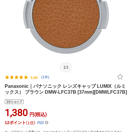
1
/
1
(1件)
5.00
Panasonic｜パナソニック レンズキャップ LUMIX（ルミ
ックス） ブラウン DMW-LFC37B [37mm][DMWLFC37B]
1,380
円(税込)
12
ポイント
1倍
内訳
上記ポイント倍率には、スーパーポイントアッププログラム分は含まれておりません。