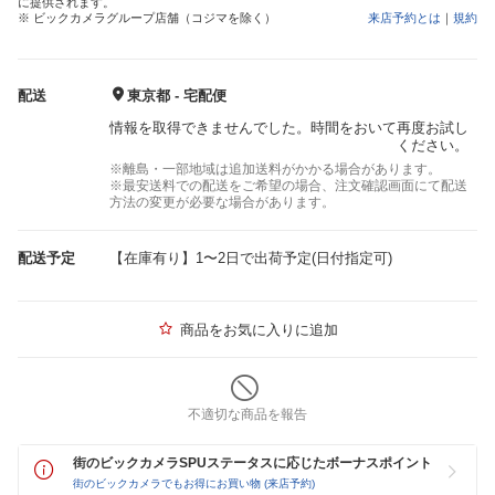
に提供されます。
※ ビックカメラグループ店舗（コジマを除く）
来店予約とは
｜
規約
配送
東京都 - 宅配便
情報を取得できませんでした。時間をおいて再度お試し
ください。
※離島・一部地域は追加送料がかかる場合があります。
※最安送料での配送をご希望の場合、注文確認画面にて配送
方法の変更が必要な場合があります。
配送予定
【在庫有り】1〜2日で出荷予定(日付指定可)
商品をお気に入りに追加
不適切な商品を報告
街のビックカメラSPUステータスに応じたボーナスポイント
街のビックカメラでもお得にお買い物 (来店予約)