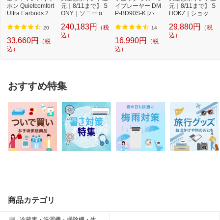
ホン Quietcomfort
元｜8/11まで】 S
イプレーヤー DM
元｜8/11まで】 S
Ultra Earbuds 2nd
ONY｜ソニー α67
P-BD90S-K [ハイ
HOKZ｜ショック
Gen BLACK QC
00 高倍率ズーム...
レゾ対応 /再生専
ス 完全ワイヤレ
240,183円
29,880円
（税
（税
U...
用...
ス...
20
14
込）
込）
33,660円
16,990円
（税
（税
込）
込）
おすすめ特集
商品カテゴリ
冷蔵庫・洗濯機・掃除機・生