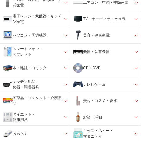
エアコン・空調・季節家電
活家電
電子レンジ・炊飯器・キッチ
TV・オーディオ・カメラ
ン家電
パソコン・周辺機器
美容・健康家電
スマートフォン・
楽器・音響機器
タブレット
本・雑誌・コミック
CD・DVD
キッチン用品・
テレビゲーム
食器・調理器具
医薬品・コンタクト・介護用
美容・コスメ・香水
品
ダイエット・
お酒・洋酒
健康用品
キッズ・ベビー・
おもちゃ
マタニティ