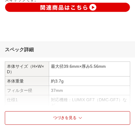
スペック詳細
本体サイズ（H×W×
最大径39.6mm×厚み5.56mm
D）
本体重量
約3.7g
フィルター径
37mm
仕様1
対応機種：LUMIX GF7（DMC-GF7）な
ど
仕様2
色：ブラウン
つづきを見る