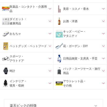
医薬品・コンタクト・介護用
美容・コスメ・香水
品
ダイエット・
お酒・洋酒
健康用品
キッズ・ベビー・
おもちゃ
マタニティ
ペットグッズ・ペットフード
花・ガーデン・DIY
スポーツ・
日用品雑貨・文房具・手芸
アウトドア
バック・スーツケース・旅行
時計
用品
インテリア・
アウトレット品・
寝具・収納
その他
楽天ビックの特徴