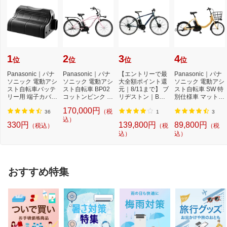
1
2
3
4
位
位
位
位
Panasonic｜パナ
Panasonic｜パナ
【エントリーで最
Panasonic｜パナ
ソニック 電動アシ
ソニック 電動アシ
大全額ポイント還
ソニック 電動アシ
スト自転車バッテ
スト自転車 BP02
元｜8/11まで】 ブ
スト自転車 SW 特
リー用 端子カバー
コットンピンク B
リヂストン｜BRI
別仕様車 マットハ
NAH413[NAH413]
EFZC633M [26イ
DGESTONE 電動
ニー シングル...
170,000円
（税
ン...
ア...
36
1
3
込）
330円
139,800円
89,800円
（税込）
（税
（税
込）
込）
おすすめ特集