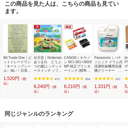
この商品を見た人は、こちらの商品も見てい
ます。
Bit Trade One｜ビ
任天堂｜Nintendo
CANON｜キヤノ
Panasonic｜パナ
b
ットトレードワン
あつまれ どうぶ
ン BCI-381+380/5
ソニック ドラム式
P
〔キートップシー
つの森[ニンテンド
MP 純正プリンタ
洗濯乾燥機用洗濯
ザ
ル〕強い！日英対
ースイッチ ソフ
ーインク (標準容
槽クリーナー N-
ー
応転写式キートッ
ト]【Switch】
量) 5色パック[BCI
W2[ドラム式洗濯
ュ
1,520円
（税
プシールセット ブ
3813805MP]
機 洗浄 洗剤 750m
T
471
304
247
ルー DYKTSBL
込）
l NW2]【rb_pcp】
幅
6,240円
6,210円
1,331円
5
（税
（税
（税
O
込）
込）
込）
込
ー
ブ
同じジャンルのランキング