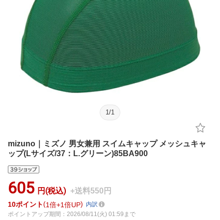
1
/
1
mizuno｜ミズノ 男女兼用 スイムキャップ メッシュキャ
ップ(Lサイズ/37：L.グリーン)85BA900
605
円(税込)
+送料550円
10
ポイント
1倍
1倍UP
内訳
ポイントアップ期間：2026/08/11(火) 01:59まで