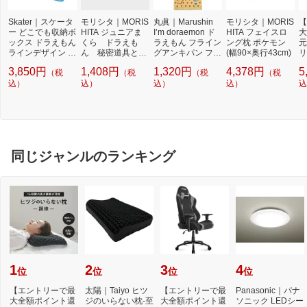
Skater｜スケータ
モリシタ｜MORIS
丸眞｜Marushin
モリシタ｜MORIS
【
ー どこでも収納ボ
HITA ジュニアま
I’m doraemon ド
HITA フェイスロ
大
ックス ドラえもん
くら ドラえも
ラえもん フライン
ング枕 ポケモン
元
ラインデザイン Z
ん 秘密道具とス
グアンキパン フェ
(幅90×奥行43cm)
リ
BX1
キップ ブルー 003
イスタオル(約34×
T
3,850円
1,408円
1,320円
4,378円
5
（税
（税
（税
（税
0600105400
80cm)
も
込）
込）
込）
込）
×
込
同じジャンルのランキング
1
2
3
4
位
位
位
位
【エントリーで最
太陽｜Taiyo ヒツ
【エントリーで最
Panasonic｜パナ
大全額ポイント還
ジのいらない枕-至
大全額ポイント還
ソニック LEDシー