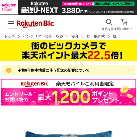
メニュー
商品を探す
買い物かご
トップ
インテリア・寝具・収納
寝具
枕・抱き枕
枕
令和8年熊本地震に伴う配送の影響について