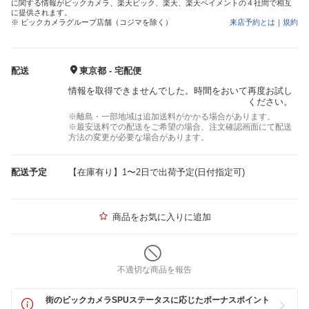
に関する情報がビックカメラ、楽天ビック、楽天、楽天ペイメントの４社間で相互
に提供されます。
※ ビックカメラグループ店舗（コジマを除く）
来店予約とは
｜
規約
配送
東京都 - 宅配便
情報を取得できませんでした。時間をおいて再度お試し
ください。
※離島・一部地域は追加送料がかかる場合があります。
※最安送料での配送をご希望の場合、注文確認画面にて配送
方法の変更が必要な場合があります。
配送予定
【在庫有り】1〜2日で出荷予定(日付指定可)
商品をお気に入りに追加
不適切な商品を報告
街のビックカメラSPUステータスに応じたボーナスポイント