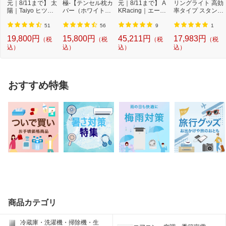
元｜8/11まで】 太
極-【テンセル枕カ
元｜8/11まで】 A
リングライト 高効
陽｜Taiyo ヒツジ
バー（ホワイト）
KRacing｜エーケ
率タイプ スタンダ
のいらない枕 -...
付き】
ーレーシング ゲ
ードシリーズ H
ー...
H...
51
56
9
1
19,800円
15,800円
45,211円
17,983円
（税
（税
（税
（税
込）
込）
込）
込）
おすすめ特集
商品カテゴリ
冷蔵庫・洗濯機・掃除機・生