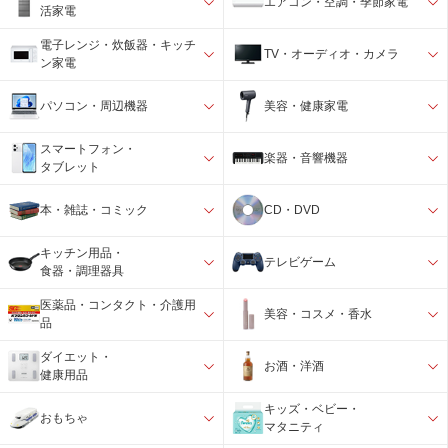
エアコン・空調・季節家電
活家電
電子レンジ・炊飯器・キッチ
TV・オーディオ・カメラ
ン家電
パソコン・周辺機器
美容・健康家電
スマートフォン・
楽器・音響機器
タブレット
本・雑誌・コミック
CD・DVD
キッチン用品・
テレビゲーム
食器・調理器具
医薬品・コンタクト・介護用
美容・コスメ・香水
品
ダイエット・
お酒・洋酒
健康用品
キッズ・ベビー・
おもちゃ
マタニティ