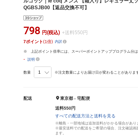
ルコック｜le coq メンズ 【箱入り】レギュラー丈ソッ
QGBSJB00【返品交換不可】
798
円(税込)
+送料550円
7
ポイント
1倍
内訳
上記ポイント倍率には、スーパーポイントアッププログラム分
-
説明
数量
※注文数量によりお届け日が変わることがありま
配送
東京都 - 宅配便
送料550円
すべての配送方法と送料を見る
※離島・一部地域は追加送料がかかる場合があり
※最安送料での配送をご希望の場合、注文確認画
ます。