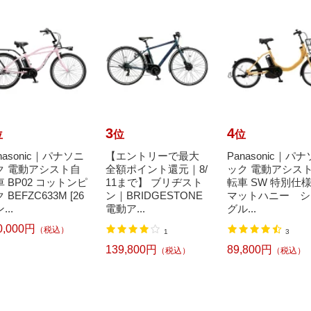
3
4
位
位
位
nasonic｜パナソニ
【エントリーで最大
Panasonic｜パ
ク 電動アシスト自
全額ポイント還元｜8/
ック 電動アシス
 BP02 コットンピ
11まで】 ブリヂスト
転車 SW 特別仕
 BEFZC633M [26
ン｜BRIDGESTONE
マットハニー シ
...
電動ア...
グル...
0,000円
（税込）
1
3
139,800円
89,800円
（税込）
（税込）