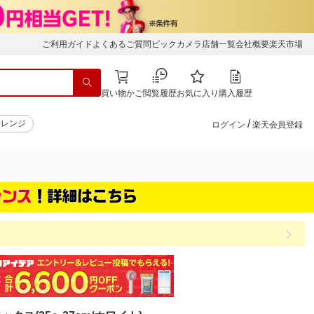
ご利用ガイド
よくあるご質問
ビックカメラ店舗一覧
会社概要
楽天市場
買い物かご
閲覧履歴
お気に入り
購入履歴
/
子レンジ
ログイン
楽天会員登録