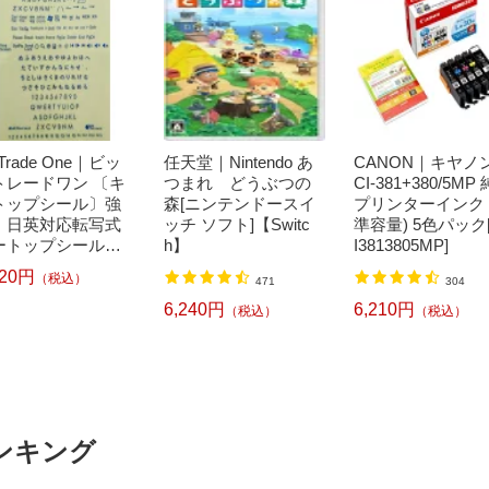
t Trade One｜ビッ
任天堂｜Nintendo あ
CANON｜キヤノン
トレードワン 〔キ
つまれ どうぶつの
CI-381+380/5MP
トップシール〕強
森[ニンテンドースイ
プリンターインク 
！日英対応転写式
ッチ ソフト]【Switc
準容量) 5色パック
ートップシールセ
h】
I3813805MP]
 ブルー DYKTSB
520円
（税込）
471
304
6,240円
6,210円
（税込）
（税込）
ンキング