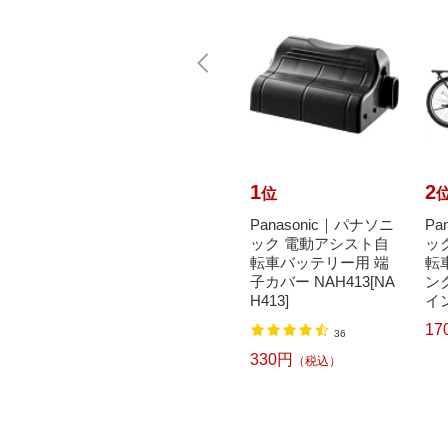
10
1
2
位
位
で最大
MARCLE｜マルクル
Panasonic｜パナソニ
Pa
元｜8/
自転車 街並 マチナミ
ック 電動アシスト自
ッ
オトモ｜
266-G モーヴピンク
転車バッテリー用 端
転車
 子供用
[外装6段 /26インチ]
子カバー NAH413[NA
ンク
【キ...
H413]
イン
33,800円
17
込）
（税込）
36
330円
（税込）