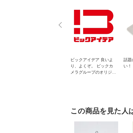
スオー
おすすめ！REGZA 4K液
ビックアイデア 良いよ
話題
洗浄
晶テレビ
り、よくぞ。 ビックカ
い！
メラグループのオリジナ
ルブランド
この商品を見た人