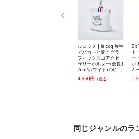
ノン B
Panasonic｜パナソニ
ルコック｜le coq 片手
Bi
5MP 純正
ック ドラム式洗濯乾
でパカっと開くグラ
ト
ク (標
燥機用洗濯槽クリー
フィックロゴアクセ
ー
ック[BC
ナー N-W2[ドラム式
サリーホルダー(全長1
い
洗濯機 洗浄 洗剤 750
7cm/ホワイト) QQCU
キ
ml NW2]【rb_pcp】
JX70
ット
4,950円
1,
（税込）
4
247
L
1,331円
）
（税込）
同じジャンルのラ