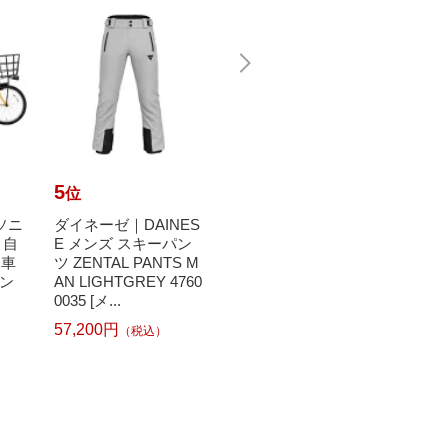
5
6
7
位
位
位
ナソニ
ダイネーゼ｜DAINES
【エントリーで最大
ダンロ
ト自
E メンズ スキーパン
全額ポイント還元｜8/
P 硬
様車
ツ ZENTAL PANTS M
11まで】 ルノー｜RE
セント
ン
AN LIGHTGREY 4760
NAULT 折りたたみ自
入 S
0035 [メ...
転車 ...
57,200円
（税込）
1
766円
45,430円
（税込）