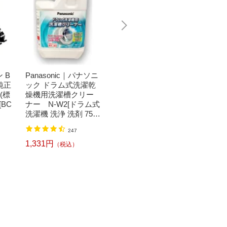
 B
Panasonic｜パナソニ
ルコック｜le coq 片手
Bit T
 純正
ック ドラム式洗濯乾
でパカっと開くグラ
トトレ
(標
燥機用洗濯槽クリー
フィックロゴアクセ
ートッ
[BC
ナー N-W2[ドラム式
サリーホルダー(全長1
い！日
洗濯機 洗浄 洗剤 750
7cm/ホワイト) QQCU
キート
ml NW2]【rb_pcp】
JX70
ット ブ
4,950円
1,520
（税込）
247
L
1,331円
（税込）