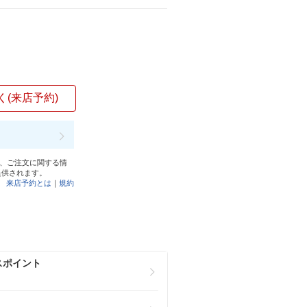
く(来店予約)
と、ご注文に関する情
提供されます。
来店予約とは
｜
規約
スポイント