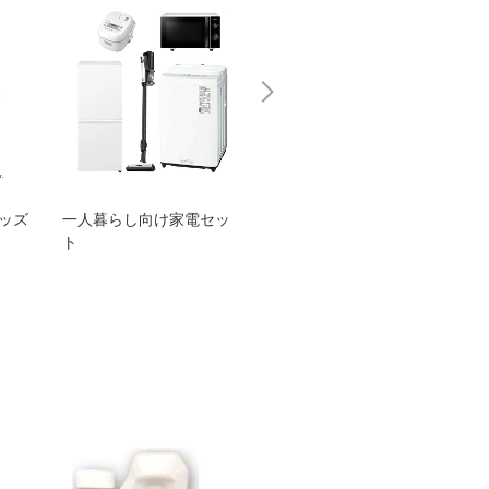
グッズ
一人暮らし向け家電セッ
オススメ！ヤマハ 電動
TEN
ト
アシスト自転車
ェア