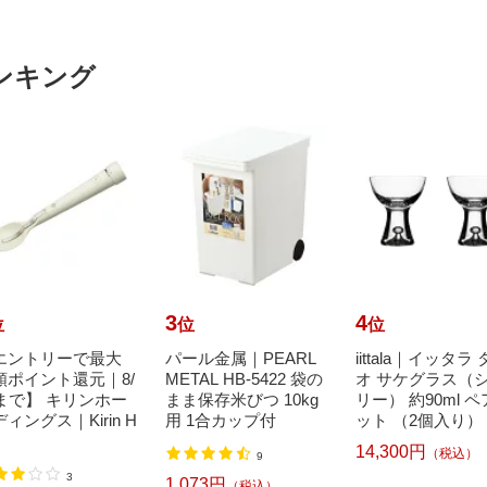
ンキング
3
4
位
位
位
エントリーで最大
パール金属｜PEARL
iittala｜イッタラ
額ポイント還元｜8/
METAL HB-5422 袋の
オ サケグラス（
1まで】 キリンホー
まま保存米びつ 10kg
リー） 約90ml 
ィングス｜Kirin H
用 1合カップ付
ット （2個入り） [.
14,300円
（税込）
9
3
1,073円
（税込）