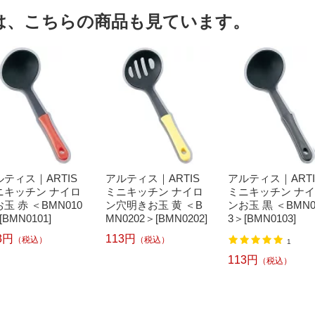
は、こちらの商品も見ています。
ルティス｜ARTIS
アルティス｜ARTIS
アルティス｜ARTI
ニキッチン ナイロ
ミニキッチン ナイロ
ミニキッチン ナ
玉 赤 ＜BMN010
ン穴明きお玉 黄 ＜B
ンお玉 黒 ＜BMN0
[BMN0101]
MN0202＞[BMN0202]
3＞[BMN0103]
3円
113円
（税込）
（税込）
1
113円
（税込）