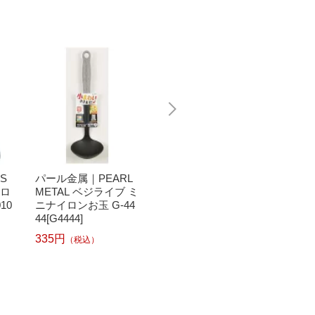
S
パール金属｜PEARL
アルティス｜ARTIS
アルティ
イロ
METAL ベジライブ ミ
ミニキッチン ナイロ
ミニキ
10
ニナイロンお玉 G-44
ンターナー 黄 ＜BMN
ンお玉 
44[G4444]
0402＞[BMN0402]
1＞[BM
335円
113円
113円
（税込）
（税込）