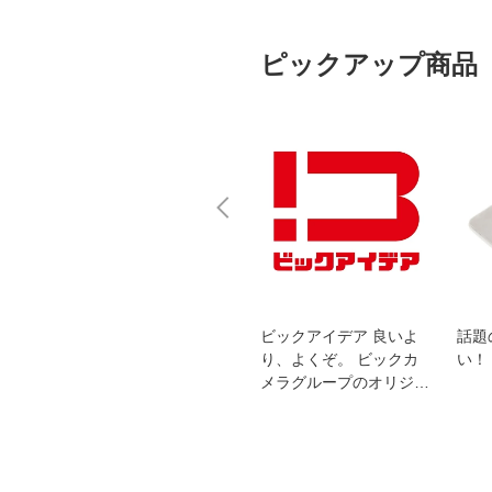
ピックアップ商品
スオー
おすすめ！REGZA 4K液
ビックアイデア 良いよ
話題
洗浄
晶テレビ
り、よくぞ。 ビックカ
い！
メラグループのオリジナ
ルブランド