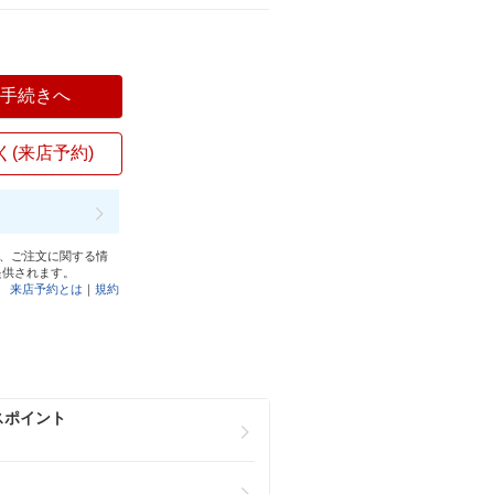
入手続きへ
く(来店予約)
と、ご注文に関する情
提供されます。
来店予約とは
｜
規約
スポイント