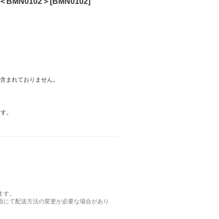
MN0102＞[BMN0102]
は含まれておりません。
ます。
ます。
面にて配送方法の変更が必要な場合があり