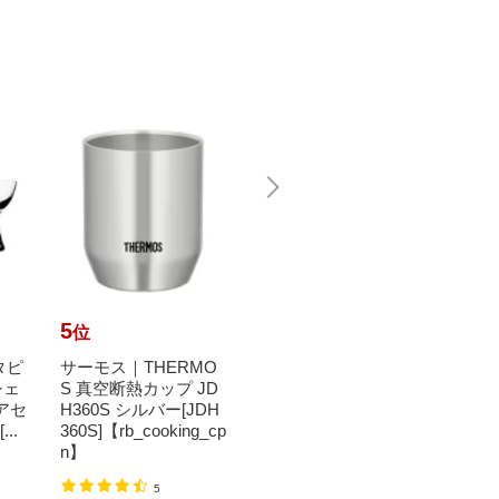
5
6
7
位
位
位
 タピ
サーモス｜THERMO
よこやま｜YOKOYA
ののじ
シェ
S 真空断熱カップ JD
MA 燕人の匠 銅製マ
ャベピ
ペアセ
H360S シルバー[JDH
グカップ500ml AB-22
ン CB
..
360S]【rb_cooking_cp
6
n】
4,416円
（税込）
999円
5