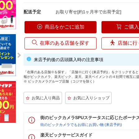
配送予定
お取り寄せ[約1ヶ月半で出荷予定]
商品をかごに追加
ご購
在庫のある店舗を探す
店舗に行
来店予約後の店頭購入時の注意事項
「在庫のある店舗※を探す」「店舗※に行く(来店予約)」をクリックする
報がビックカメラ、楽天ビック、楽天、楽天ペイメントの４社間で相互に
※ ビックカメラグループ店舗（コジマを除く）
街のビックカメラSPUステータスに応じたボーナ
街のビックカメラでもお得にお買い物 (来店予約)
楽天ビックサービスガイド