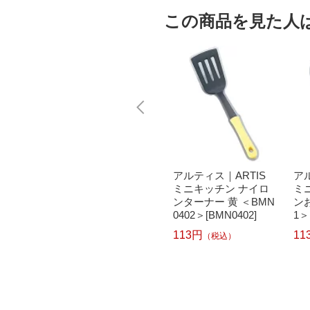
この商品を見た人
TIS
パール金属｜PEARL
アルティス｜ARTIS
ア
ナイロ
METAL ベジライブ ミ
ミニキッチン ナイロ
ミ
N010
ニナイロンお玉 G-44
ンターナー 黄 ＜BMN
ンお
44[G4444]
0402＞[BMN0402]
1＞
335円
113円
11
（税込）
（税込）