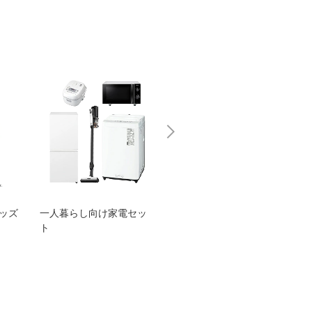
グッズ
一人暮らし向け家電セッ
オススメ！ヤマハ 電動
TEN
ト
アシスト自転車
ェア