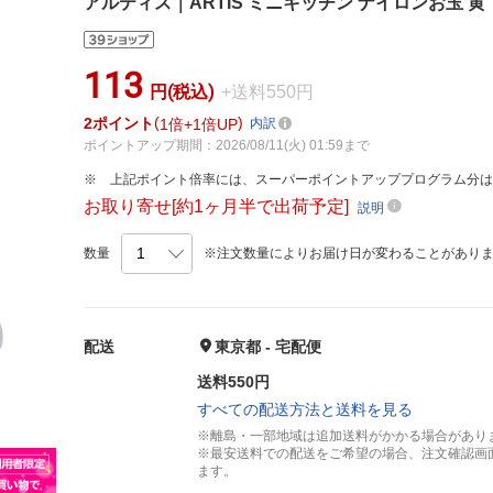
アルティス｜ARTIS ミニキッチン ナイロンお玉 黄 ＜B
113
円(税込)
+送料550円
2
ポイント
1倍
1倍UP
内訳
ポイントアップ期間：2026/08/11(火) 01:59まで
上記ポイント倍率には、スーパーポイントアッププログラム分
お取り寄せ[約1ヶ月半で出荷予定]
説明
数量
※注文数量によりお届け日が変わることがあり
配送
東京都 - 宅配便
送料550円
すべての配送方法と送料を見る
※離島・一部地域は追加送料がかかる場合があり
※最安送料での配送をご希望の場合、注文確認画
ます。