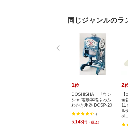
同じジャンルのラ
10
1
2
位
位
ERMO
遠藤商事｜Endo Shoji
DOSHISHA｜ドウシ
【
れるフラ
SA18-8ワンタッチう
シャ 電動本格ふわふ
全
トDA
らごし 枠 21cm ＜BU
わかき氷器 DCSP-20
1
KSD-
L01021＞[BUL01021]
ルデ
8
ol...
2,519円
（税込）
5,148円
（税込）