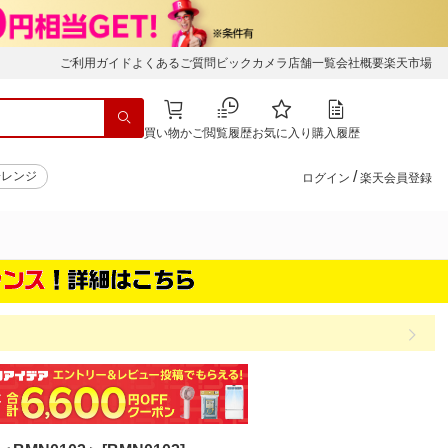
ご利用ガイド
よくあるご質問
ビックカメラ店舗一覧
会社概要
楽天市場
買い物かご
閲覧履歴
お気に入り
購入履歴
/
子レンジ
ログイン
楽天会員登録