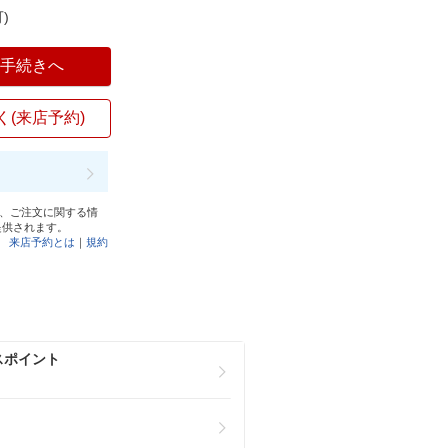
)
入手続きへ
く(来店予約)
と、ご注文に関する情
提供されます。
来店予約とは
｜
規約
スポイント