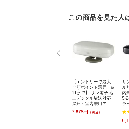
この商品を見た人
テナ｜M
【エントリーで最大
【エントリーで最大
サ
デジタル
全額ポイント還元｜8/
全額ポイント還元｜8/
ル
壁面取
11まで】 サン電子 地
11まで】 サン電子 地
内
2SWL
上デジタル放送対応
上デジタル放送対応
5-
ホワイト
室内アンテナ IDA-7C
屋外・室内兼用アン
ラ
用】
B-SK セミグロスブラ
テナ SDA-5-1-IW アイ
内
7,678円
（税込）
3
ック （ブースター内
ボリーホワイト【強
域用
蔵型）【強電界地域
電界地域用】[SDA51I
7,128円
6,
）
（税込）
用】[IDA7CBSK]
W]