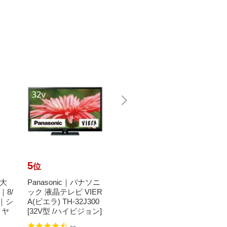
5
6
7
位
位
位
大
Panasonic｜パナソニ
【エントリーで最大
SHO
8/
ック 液晶テレビ VIER
全額ポイント還元｜8/
ブル
Z｜シ
A(ビエラ) TH-32J300
11まで】 Kodak｜コ
ホン 
イヤ
[32V型 /ハイビジョン]
ダック KODAK PIXP
Open
RO コン...
KZ-EP.