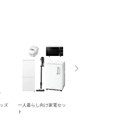
グッズ
一人暮らし向け家電セッ
オススメ！ヤマハ 電動
TEN
ト
アシスト自転車
ェア