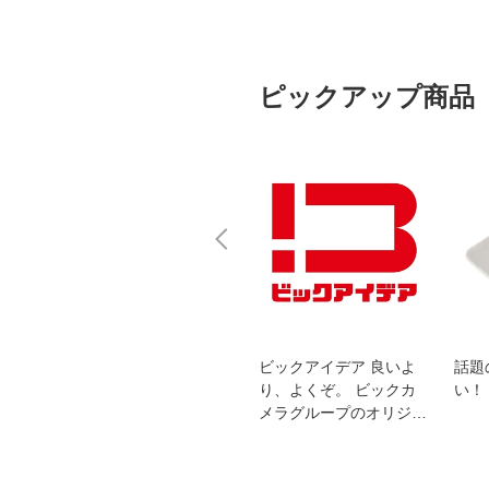
ピックアップ商品
スオー
おすすめ！REGZA 4K液
ビックアイデア 良いよ
話題
洗浄
晶テレビ
り、よくぞ。 ビックカ
い！
メラグループのオリジナ
ルブランド