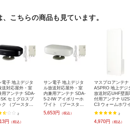
は、こちらの商品も見ています。
ン電子 地上デジタ
サン電子 地上デジタ
マスプロアンテナ
放送対応屋外・室
ル放送対応屋外・室
ASPRO 地上デジ
兼用アンテナ SDA-
内兼用アンテナ SDA-
放送対応UHF壁面
2-SK セミグロスブ
5-2-IW アイボリーホ
付用アンテナ U2S
ック （ブースター
ワイト （ブースター
C3 ウォームホワ
蔵型）【強電界地
内蔵型）【強電界地
【強電界地域用】
5,653円
（税込）
2
2
】[SDA52SK]
域用】[SDA52IW]
113円
4,970円
（税込）
（税込）