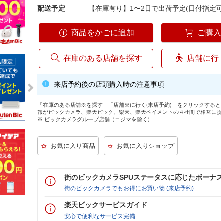
配送予定
【在庫有り】1〜2日で出荷予定(日付指定可
商品をかごに追加
ご購
在庫のある店舗を探す
店舗に行
来店予約後の店頭購入時の注意事項
「在庫のある店舗※を探す」「店舗※に行く(来店予約)」をクリックする
報がビックカメラ、楽天ビック、楽天、楽天ペイメントの４社間で相互に
※ ビックカメラグループ店舗（コジマを除く）
街のビックカメラSPUステータスに応じたボーナ
街のビックカメラでもお得にお買い物 (来店予約)
楽天ビックサービスガイド
安心で便利なサービス完備