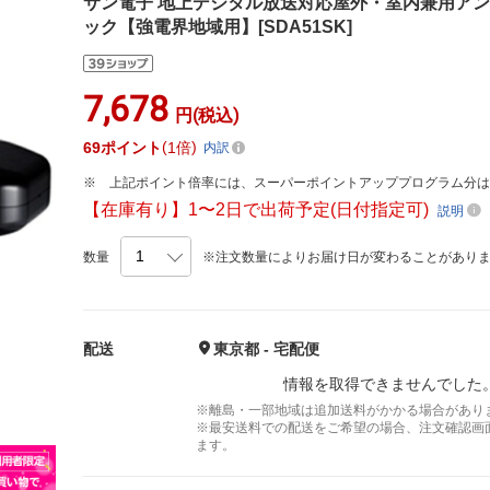
サン電子 地上デジタル放送対応屋外・室内兼用アンテナ 
ック【強電界地域用】[SDA51SK]
7,678
円(税込)
69
ポイント
1倍
内訳
上記ポイント倍率には、スーパーポイントアッププログラム分
【在庫有り】1〜2日で出荷予定(日付指定可)
説明
数量
※注文数量によりお届け日が変わることがあり
配送
東京都 - 宅配便
情報を取得できませんでした
※離島・一部地域は追加送料がかかる場合があり
※最安送料での配送をご希望の場合、注文確認画
ます。