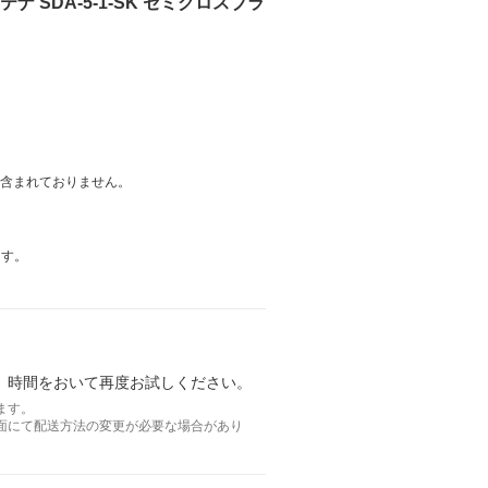
SDA-5-1-SK セミグロスブラ
は含まれておりません。
ます。
。時間をおいて再度お試しください。
ます。
面にて配送方法の変更が必要な場合があり