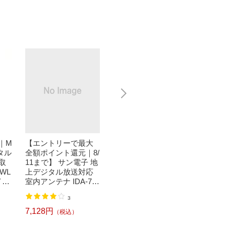
｜M
【エントリーで最大
【エントリーで最大
サン電
タル
全額ポイント還元｜8/
全額ポイント還元｜8/
ル放送
取
11まで】 サン電子 地
11まで】 サン電子 地
内兼用ア
WL
上デジタル放送対応
上デジタル放送対応
5-2-
イト
室内アンテナ IDA-7C
屋外・室内兼用アン
ラック
B-SK セミグロスブラ
テナ SDA-5-1-IW アイ
内蔵型
7,678円
（税込）
3
ック （ブースター内
ボリーホワイト【強
域用】[S
蔵型）【強電界地域
電界地域用】[SDA51I
7,128円
6,113
（税込）
用】[IDA7CBSK]
W]