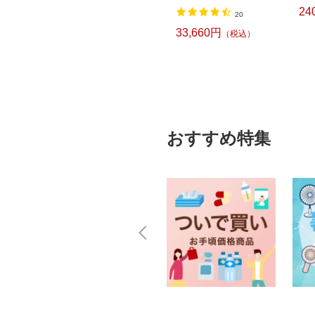
24
4
20
79,938円
33,660円
込）
（税込）
（税込）
おすすめ特集