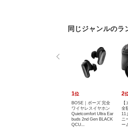
同じジャンルのラ
10
1
2
位
位
｜パナソニ
SONY｜ソニー カメ
BOSE｜ボーズ 完全
【
ポ シル
ラレンズ FE 35mm F
ワイヤレスイヤホン
全
-S [Bl
1.8 SEL35F18F [ソニ
Quietcomfort Ultra Ear
11
/ワイドF
ーE /単焦点レンズ][S
buds 2nd Gen BLACK
ニー
EL35F1...
QCU...
ーム