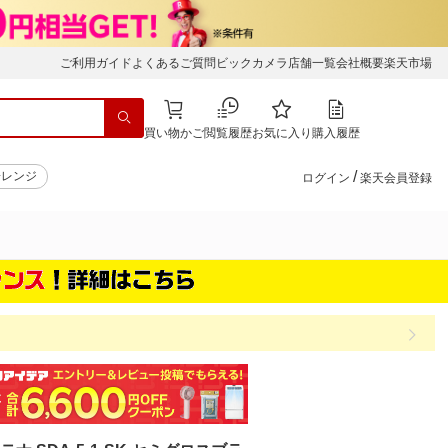
ご利用ガイド
よくあるご質問
ビックカメラ店舗一覧
会社概要
楽天市場
買い物かご
閲覧履歴
お気に入り
購入履歴
/
子レンジ
ログイン
楽天会員登録