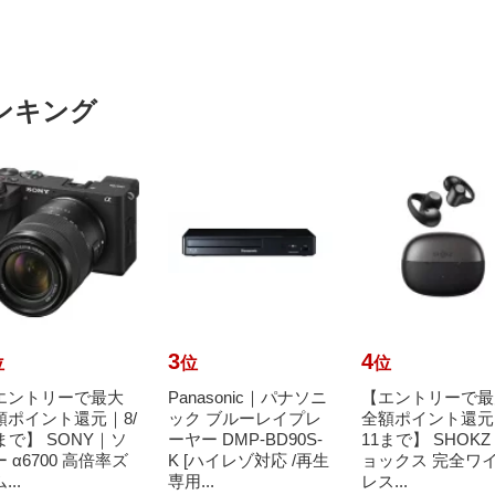
ンキング
3
4
位
位
位
エントリーで最大
Panasonic｜パナソニ
【エントリーで最
額ポイント還元｜8/
ック ブルーレイプレ
全額ポイント還元｜
まで】 SONY｜ソ
ーヤー DMP-BD90S-
11まで】 SHOK
 α6700 高倍率ズ
K [ハイレゾ対応 /再生
ョックス 完全ワ
...
専用...
レス...