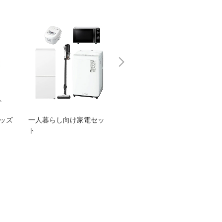
グッズ
一人暮らし向け家電セッ
オススメ！ヤマハ 電動
TEN
ト
アシスト自転車
ェア