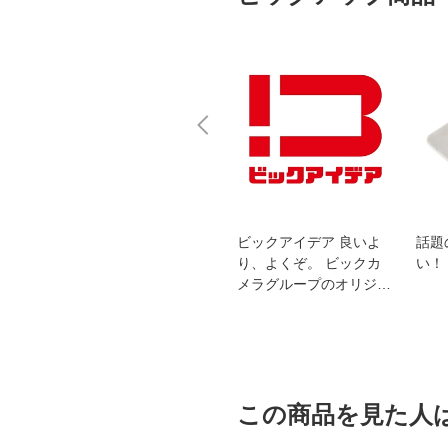
スオー
おすすめ！REGZA 4K液
ビックアイデア 良いよ
話題
洗浄
晶テレビ
り、よくぞ。 ビックカ
い！
メラグループのオリジナ
ルブランド
この商品を見た人