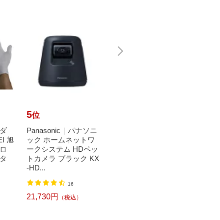
5
6
7
位
位
位
ダ
Panasonic｜パナソニ
ニトムズ｜Nitoms ス
シャボ
EI 旭
ック ホームネットワ
ペアテープワイド ワ
bond
ロ
ークシステム HDペッ
イド C2240
シャ
タ
トカメラ ブラック KX
液体タ
1,020円
（税込）
-HD...
16
4,51
21,730円
（税込）