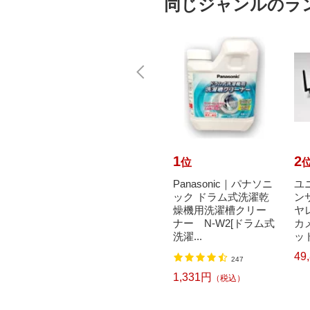
同じジャンルのラ
10
1
2
位
位
GO チ
A-one｜エーワン ラベ
Panasonic｜パナソニ
ユニ
統一伝
ルシール プリンタ兼
ック ドラム式洗濯乾
ン
型） B
用 ホワイト 28455 [A4
燥機用洗濯槽クリー
ヤ
]
/100シート /30面 /...
ナー N-W2[ドラム式
カ
洗濯...
ット
3,140円
込）
（税込）
49
247
1,331円
（税込）