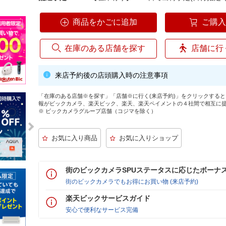
商品をかごに追加
ご購
在庫のある店舗を探す
店舗に行
来店予約後の店頭購入時の注意事項
「在庫のある店舗※を探す」「店舗※に行く(来店予約)」をクリックする
報がビックカメラ、楽天ビック、楽天、楽天ペイメントの４社間で相互に
※ ビックカメラグループ店舗（コジマを除く）
街のビックカメラSPUステータスに応じたボーナ
街のビックカメラでもお得にお買い物 (来店予約)
楽天ビックサービスガイド
安心で便利なサービス完備