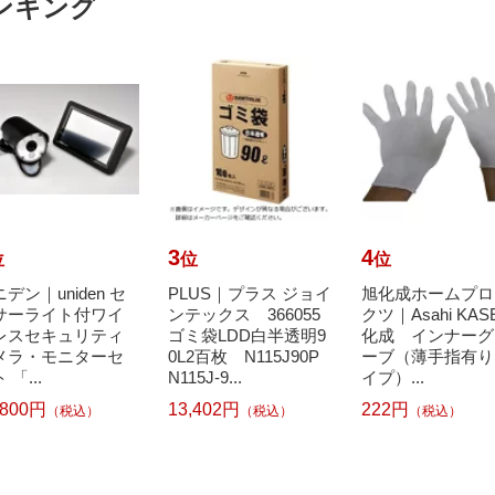
ンキング
3
4
位
位
位
デン｜uniden セ
PLUS｜プラス ジョイ
旭化成ホームプロ
サーライト付ワイ
ンテックス 366055
クツ｜Asahi KAS
レスセキュリティ
ゴミ袋LDD白半透明9
化成 インナーグ
メラ・モニターセ
0L2百枚 N115J90P
ーブ（薄手指有り
 「...
N115J-9...
イプ）...
,800円
13,402円
222円
（税込）
（税込）
（税込）