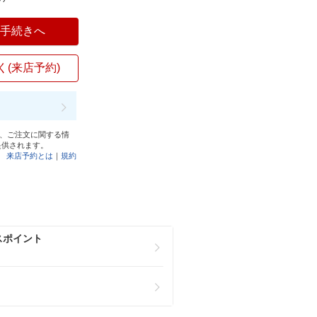
入手続きへ
く(来店予約)
と、ご注文に関する情
提供されます。
来店予約とは
｜
規約
スポイント