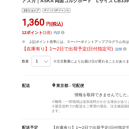
アスカ｜ASKA 両面コルクボード Lサイズ CB339
1,360
円(税込)
12
ポイント
1倍
内訳
上記ポイント倍率には、スーパーポイントアッププログラム分
【在庫有り】1〜2日で出荷予定(日付指定可)
説明
数量
※注文数量によりお届け日が変わることがあり
配送
東京都 - 宅配便
情報を取得できませんでした
※離島・一部地域は追加送料がかかる場合があり
※最安送料での配送をご希望の場合、注文確認画
ます。
配送予定
【在庫有り】1〜2日で出荷予定(日付指定可