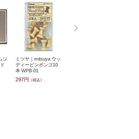
ムジ
ミツヤ｜mitsuya ウッ
アスカ｜ASKA 両面
アスカ｜
ード
ディーピンボンゴ10
コルクボード Mサイ
コルク
本 WPB-01
ズ CB338
イズ CB
297円
775円
2,310
（税込）
（税込）