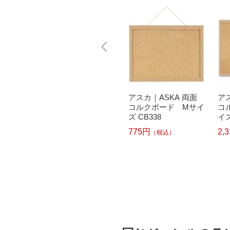
レイムジ
ミツヤ｜mitsuya ウッ
アスカ｜ASKA 両面
ア
ボード
ディーピンボンゴ10
コルクボード Mサイ
コ
本 WPB-01
ズ CB338
イズ
297円
775円
2,
（税込）
（税込）
）