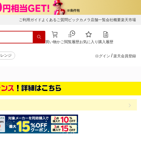
ご利用ガイド
よくあるご質問
ビックカメラ店舗一覧
会社概要
楽天市場
買い物かご
閲覧履歴
お気に入り
購入履歴
/
子レンジ
ログイン
楽天会員登録