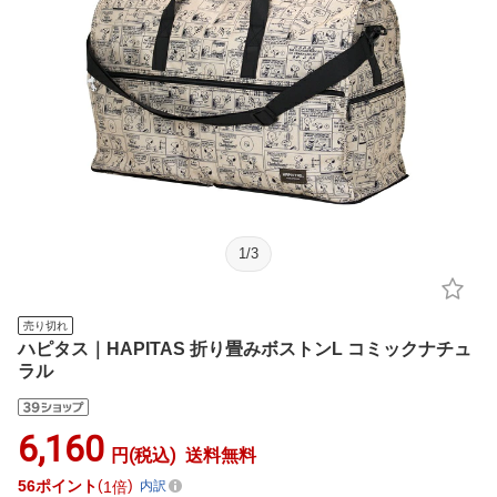
1
/
3
売り切れ
ハピタス｜HAPITAS 折り畳みボストンL コミックナチュ
ラル
6,160
円(税込)
送料無料
56
ポイント
1倍
内訳