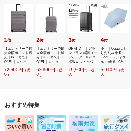
1
2
3
4
位
位
位
位
【エントリーで最
【エントリーで最
GRAND＋｜グラ
小川｜Ogawa 折
大全額ポイント還
大全額ポイント還
ンプラス 縦長スー
りたたみ傘 Radi-
元｜8/11まで】 L
元｜8/11まで】 L
ツケース Lサイズ
Cool（ラディクー
OJEL｜ロジェー
OJEL｜ロジェー
拡張＆ストッパー
ル） 軽量 =0&（ゼ
ル スーツケース L
ル スーツケース M
付き 無料受託手
ロアンド） サッ
72,600円
63,800円
49,500円
5,940円
（税
（税
（税
（税
a...
e...
荷...
ク...
込）
込）
込）
込）
おすすめ特集