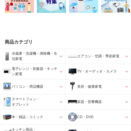
商品カテゴリ
冷蔵庫・洗濯機・掃除機・生
エアコン・空調・季節家電
活家電
電子レンジ・炊飯器・キッチ
TV・オーディオ・カメラ
ン家電
パソコン・周辺機器
美容・健康家電
スマートフォン・
楽器・音響機器
タブレット
本・雑誌・コミック
CD・DVD
キッチン用品・