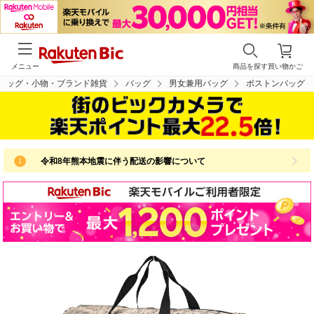
メニュー
商品を探す
買い物かご
バッグ・小物・ブランド雑貨
バッグ
男女兼用バッグ
ボストンバッグ
令和8年熊本地震に伴う配送の影響について