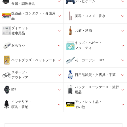
テレビゲーム
食器・調理器具
医薬品・コンタクト・介護用
美容・コスメ・香水
品
ダイエット・
お酒・洋酒
健康用品
キッズ・ベビー・
おもちゃ
マタニティ
ペットグッズ・ペットフード
花・ガーデン・DIY
スポーツ・
日用品雑貨・文房具・手芸
アウトドア
バック・スーツケース・旅行
時計
用品
インテリア・
アウトレット品・
寝具・収納
その他