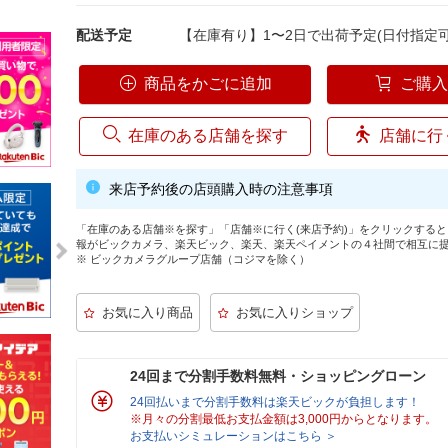
配送予定
【在庫有り】1〜2日で出荷予定(日付指定可
商品をかごに追加
ご購
在庫のある店舗を探す
店舗に行
来店予約後の店頭購入時の注意事項
「在庫のある店舗※を探す」「店舗※に行く(来店予約)」をクリックする
報がビックカメラ、楽天ビック、楽天、楽天ペイメントの４社間で相互に
※ ビックカメラグループ店舗（コジマを除く）
24回まで分割手数料無料・ショッピングローン
24回払いまで分割手数料は楽天ビックが負担します！
※月々の分割最低お支払金額は3,000円からとなります。
お支払いシミュレーションはこちら ＞