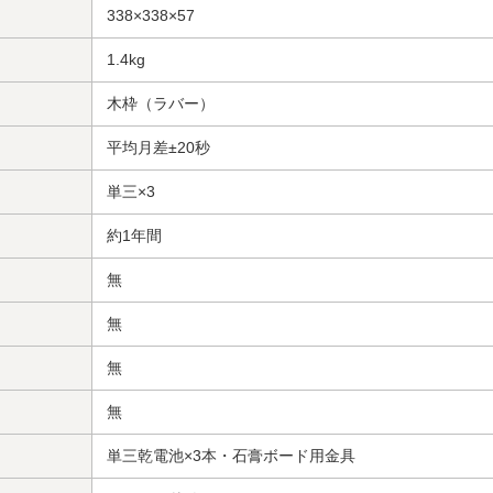
338×338×57
1.4kg
木枠（ラバー）
平均月差±20秒
単三×3
約1年間
無
無
無
無
単三乾電池×3本・石膏ボード用金具