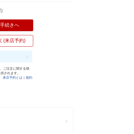
)
入手続きへ
く(来店予約)
と、ご注文に関する情
提供されます。
来店予約とは
｜
規約