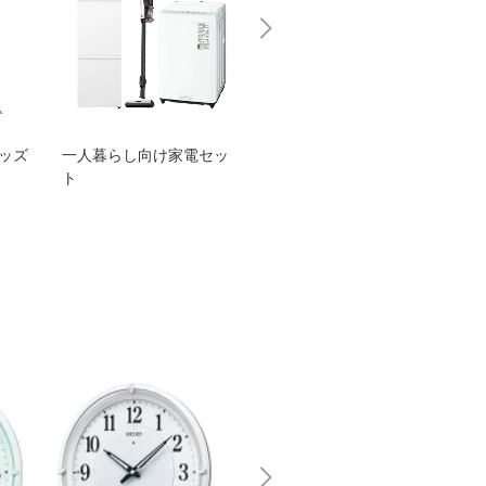
グッズ
一人暮らし向け家電セッ
オススメ！ヤマハ 電動
TEN
ト
アシスト自転車
ェア