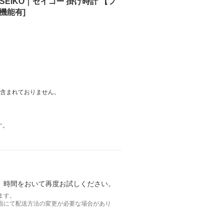
EIKO｜セイコー 掛け時計 【フ
信機能有]
は含まれておりません。
す。
。時間をおいて再度お試しください。
ます。
面にて配送方法の変更が必要な場合があり