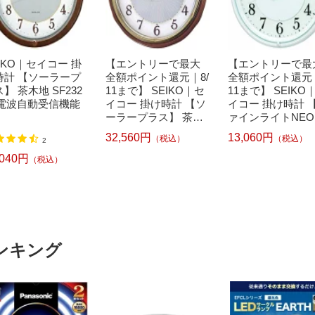
IKO｜セイコー 掛
【エントリーで最大
【エントリーで最
時計 【ソーラープ
全額ポイント還元｜8/
全額ポイント還元｜
】 茶木地 SF232
11まで】 SEIKO｜セ
11まで】 SEIKO
 [電波自動受信機能
イコー 掛け時計 【ソ
イコー 掛け時計 
ーラープラス】 茶木
ァインライトNE
地 SF221B [電波自動
白パール KX233W
32,560円
13,060円
（税込）
（税込）
2
受信機能有]
波自動受信機能有]
,040円
（税込）
ンキング