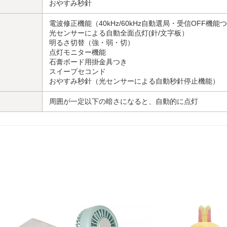
おやすみ秒針
電波修正機能（40kHz/60kHz自動選局・受信OFF機能
光センサーによる自動全面点灯(針/文字板）
明るさ切替（強・弱・切）
点灯モニター機能
石膏ボード用掛金具つき
スイープセコンド
おやすみ秒針（光センサーによる自動秒針停止機能）
周囲が一定以下の暗さになると、自動的に点灯