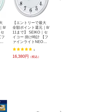
大
【エントリーで最大
【エントリーで最大
SEIK
8/
全額ポイント還元｜8/
全額ポイント還元｜8/
け時計
｜セ
11まで】 SEIKO｜セ
11まで】 SEIKO｜セ
ラス】 
【フ
イコー 掛け時計 【フ
イコー 掛け時計 【フ
B [
O】
ァインライトNEO】
ァインライトNEO】
有]
 [電
白パール KX393W [電
茶メタリック KX233B
1
2
波自動受信機能有][KX
[電波自動受信機能有]
393W]
16,380円
13,060円
29,04
（税込）
（税込）