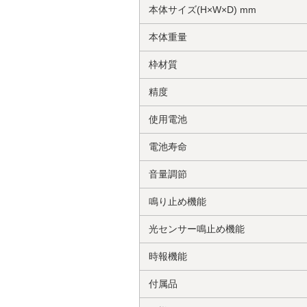
本体サイズ(H×W×D) mm
本体重量
枠材質
精度
使用電池
電池寿命
音量調節
鳴り止め機能
光センサー鳴止め機能
時報機能
付属品