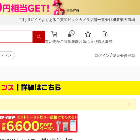
ご利用ガイド
よくあるご質問
ビックカメラ店舗一覧
会社概要
楽天市場
買い物かご
閲覧履歴
お気に入り
購入履歴
/
子レンジ
ログイン
楽天会員登録