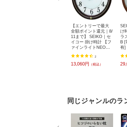
で最大
【エントリーで最大
【エントリーで最大
SE
元｜8/
全額ポイント還元｜8/
全額ポイント還元｜8/
け
KO｜セ
11まで】 SEIKO｜セ
11まで】 SEIKO｜セ
ラス
計 【フ
イコー 掛け時計 【フ
イコー 掛け時計 【フ
B
EO】
ァインライトNEO】
ァインライトNEO】
有]
3W [電
白パール KX393W [電
茶メタリック KX233B
込）
1
2
有]
波自動受信機能有][KX
[電波自動受信機能有]
393W]
16,380円
13,060円
29
（税込）
（税込）
同じジャンルのラ