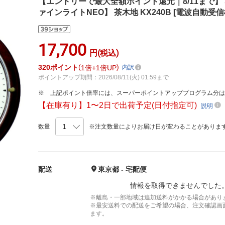
【エントリーで最大全額ポイント還元｜8/11まで】 S
ァインライトNEO】 茶木地 KX240B [電波自動受
17,700
円(税込)
320
ポイント
1倍
1倍UP
内訳
ポイントアップ期間：2026/08/11(火) 01:59まで
上記ポイント倍率には、スーパーポイントアッププログラム分
【在庫有り】1〜2日で出荷予定(日付指定可)
説明
数量
※注文数量によりお届け日が変わることがありま
配送
東京都 - 宅配便
情報を取得できませんでした
※離島・一部地域は追加送料がかかる場合があり
※最安送料での配送をご希望の場合、注文確認画
ます。