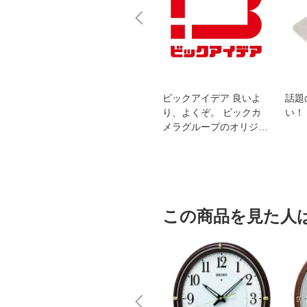
スオー
おすすめ！REGZA 4K液
ビックアイデア 良いよ
話題
洗浄
晶テレビ
り、よくぞ。 ビックカ
い！
メラグループのオリジナ
ルブランド
この商品を見た人