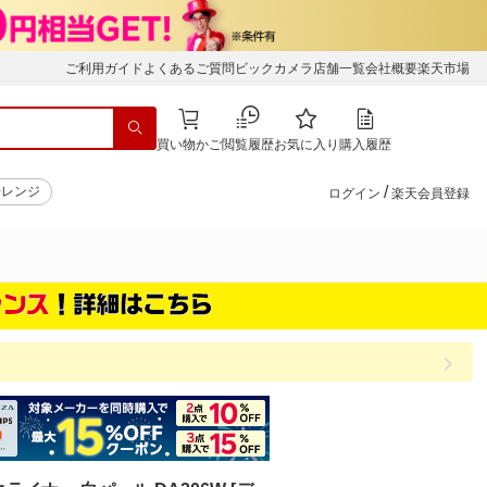
ご利用ガイド
よくあるご質問
ビックカメラ店舗一覧
会社概要
楽天市場
買い物かご
閲覧履歴
お気に入り
購入履歴
/
子レンジ
ログイン
楽天会員登録