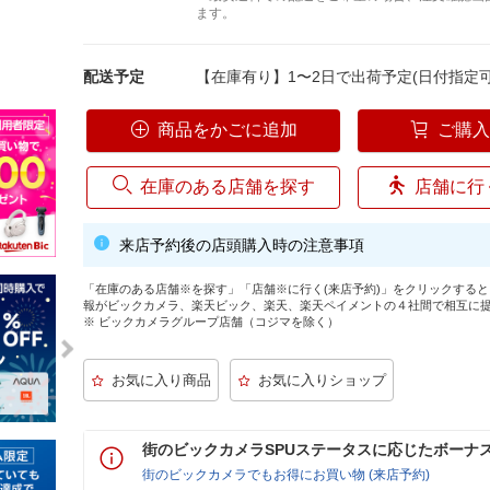
ます。
配送予定
【在庫有り】1〜2日で出荷予定(日付指定可
商品をかごに追加
ご購
在庫のある店舗を探す
店舗に行
来店予約後の店頭購入時の注意事項
「在庫のある店舗※を探す」「店舗※に行く(来店予約)」をクリックする
報がビックカメラ、楽天ビック、楽天、楽天ペイメントの４社間で相互に
※ ビックカメラグループ店舗（コジマを除く）
街のビックカメラSPUステータスに応じたボーナ
街のビックカメラでもお得にお買い物 (来店予約)