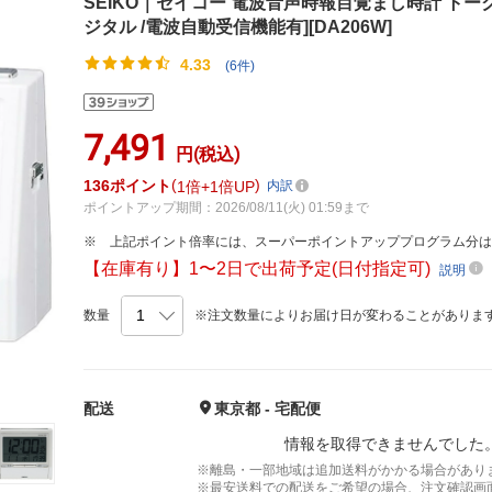
SEIKO｜セイコー 電波音声時報目覚まし時計 トークラ
ジタル /電波自動受信機能有][DA206W]
4.33
(6件)
7,491
円(税込)
136
ポイント
1倍
1倍UP
内訳
ポイントアップ期間：2026/08/11(火) 01:59まで
上記ポイント倍率には、スーパーポイントアッププログラム分
【在庫有り】1〜2日で出荷予定(日付指定可)
説明
数量
※注文数量によりお届け日が変わることがありま
配送
東京都 - 宅配便
情報を取得できませんでした
※離島・一部地域は追加送料がかかる場合があり
※最安送料での配送をご希望の場合、注文確認画