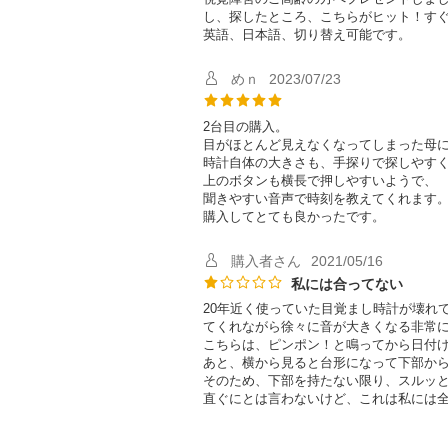
し、探したところ、こちらがヒット！す
英語、日本語、切り替え可能です。
めｎ
2023/07/23
2台目の購入。
目がほとんど見えなくなってしまった母
時計自体の大きさも、手探りで探しやす
上のボタンも横長で押しやすいようで、
聞きやすい音声で時刻を教えてくれます
購入してとても良かったです。
購入者さん
2021/05/16
私には合ってない
20年近く使っていた目覚まし時計が壊れ
てくれながら徐々に音が大きくなる非常
こちらは、ピンポン！と鳴ってから日付
あと、横から見ると台形になって下部か
そのため、下部を持たない限り、スルッ
直ぐにとは言わないけど、これは私には