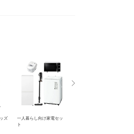
グッズ
一人暮らし向け家電セッ
オススメ！ヤマハ 電動
TEN
ト
アシスト自転車
ェア