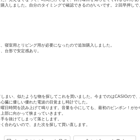
ぐ購入しました。自分のタイミングで確認できるのがいいです。２回早押しで
に、寝室用とリビング用が必要になったので追加購入しました。
く、台形で安定感あり。
。
てしまい、似たような物を探してこれを買いました。今までのはCASIOので
に心臓に優しい優れた電波の目覚まし時計でした。
け曜日時間を読み上げて鳴ります。音量を小にしても、最初のピンポン！がか
ら上部に向かって狭まっていきます。
と手を抜けてしまって落とします。
全く合わないので、また次を探して買い直します。