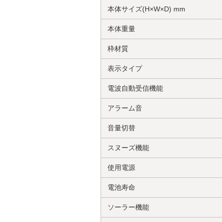
本体サイズ(H×W×D) mm
本体重量
枠材質
表示タイプ
電波自動受信機能
アラーム音
音量切替
スヌーズ機能
使用電源
電池寿命
ソーラー機能