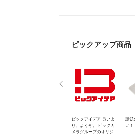
ピックアップ商品
スオー
おすすめ！REGZA 4K液
ビックアイデア 良いよ
話題
洗浄
晶テレビ
り、よくぞ。 ビックカ
い！
メラグループのオリジナ