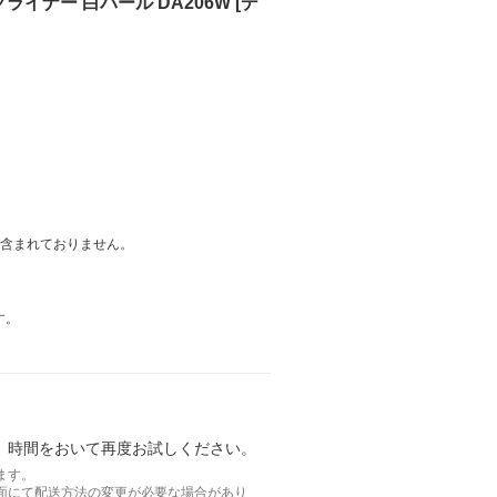
イナー 白パール DA206W [デ
は含まれておりません。
す。
。時間をおいて再度お試しください。
ます。
面にて配送方法の変更が必要な場合があり