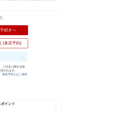
)
入手続きへ
く(来店予約)
と、ご注文に関する情
提供されます。
来店予約とは
｜
規約
スポイント