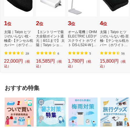
1
2
3
4
位
位
位
位
太陽｜Taiyo ヒツ
【エントリーで最
オーム電機｜OHM
太陽｜Taiyo ヒツ
ジのいらない枕 -
大全額ポイント還
ELECTRIC LEDデ
ジのいらない枕-至
極柔-【テンセル枕
元｜8/11まで】 太
スクライト ホワイ
極-【テンセル枕カ
カバー（ホワイ
陽｜Taiyo ショー
ト DS-LS24-W [L
バー（ホワイト）
ト）付き】
ンのいらない枕 ...
ED /昼白色][DSLS
付き】
24...
29
6
5
56
22,000円
16,585円
1,780円
15,800円
（税
（税
（税
（税
込）
込）
込）
込）
おすすめ特集