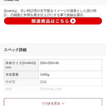
Quaintは、古い時計塔の文字盤をイメージの源泉とした掛け時
計。凸端面と外周を磨き仕上げにする事で真鍮を露出。
スペック詳細
本体サイズ(H×W×D)
250×250×36
mm
本体重量
1400g
枠材質
真鍮
精度
平均月差±20秒
使用電池
単3電池
つづきを見る
電池寿命
1年