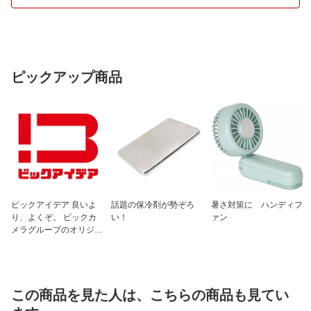
光センサー鳴止め機
無
能
時報機能
無
付属品
単３電池1個、取扱説明書、保証書、木
ピックアップ商品
ねじ1本
ビックアイデア 良いよ
話題の保冷剤が勢ぞろ
暑さ対策に ハンディフ
り、よくぞ。 ビックカ
い！
ァン
メラグループのオリジナ
ルブランド
この商品を見た人は、こちらの商品も見てい