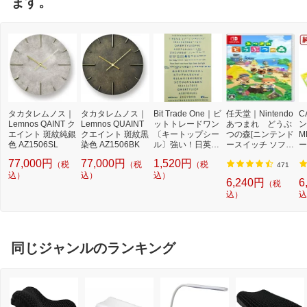
ます。
タカタレムノス｜
タカタレムノス｜
Bit Trade One｜ビ
任天堂｜Nintendo
C
Lemnos QAINT ク
Lemnos QUAINT
ットトレードワン
あつまれ どうぶ
ン
エイント 斑紋純銀
クエイント 斑紋黒
〔キートップシー
つの森[ニンテンド
M
色 AZ1506SL
染色 AZ1506BK
ル〕強い！日英対
ースイッチ ソフ
ー
応転写式キートッ
ト]【Switch】
量
77,000円
77,000円
1,520円
（税
（税
（税
プシールセット ブ
3
471
込）
込）
ルー DYKTSBL
込）
6,240円
6
（税
込）
込
同じジャンルのランキング