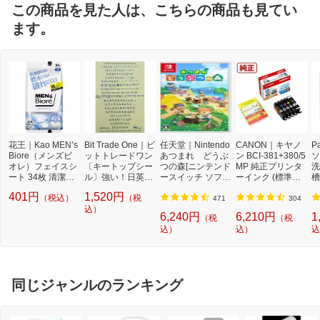
この商品を見た人は、こちらの商品も見てい
ます。
花王｜Kao MEN’s
Bit Trade One｜ビ
任天堂｜Nintendo
CANON｜キヤノ
P
Biore（メンズビ
ットトレードワン
あつまれ どうぶ
ン BCI-381+380/5
ソ
オレ）フェイスシ
〔キートップシー
つの森[ニンテンド
MP 純正プリンタ
洗
ート 34枚 清潔感
ル〕強い！日英対
ースイッチ ソフ
ーインク (標準容
槽
のある石けんの香
応転写式キートッ
ト]【Switch】
量) 5色パック[BCI
W
401円
1,520円
（税込）
（税
り
プシールセット ブ
3813805MP]
機
471
304
ルー DYKTSBL
込）
l
6,240円
6,210円
1
（税
（税
込）
込）
込
同じジャンルのランキング