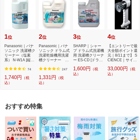
1
2
3
4
位
位
位
位
Panasonic｜パナ
Panasonic｜パナ
SHARP｜シャー
【エントリーで最
ソニック 洗濯槽ク
ソニック ドラム式
プ ドラム式洗濯機
大全額ポイント還
リーナー（塩素
洗濯乾燥機用洗濯
用 洗濯槽クリーナ
元｜8/11まで】 S
系） N-W1A [縦型
槽クリーナー N-
ー ES-CD [ドラム
CIENCE｜サイエ
洗濯機対応 /塩素
W2[ドラム式洗
式洗濯機対応 /塩...
ンス シャワーヘ
1,600円
33,000円
（税
（税
系...
濯...
ッ...
74
247
込）
込）
1,740円
1,331円
（税
（税
込）
込）
おすすめ特集