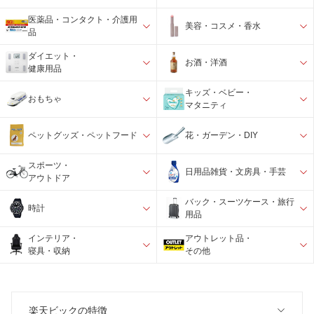
医薬品・コンタクト・介護用
美容・コスメ・香水
品
ダイエット・
お酒・洋酒
健康用品
キッズ・ベビー・
おもちゃ
マタニティ
ペットグッズ・ペットフード
花・ガーデン・DIY
スポーツ・
日用品雑貨・文房具・手芸
アウトドア
バック・スーツケース・旅行
時計
用品
インテリア・
アウトレット品・
寝具・収納
その他
楽天ビックの特徴