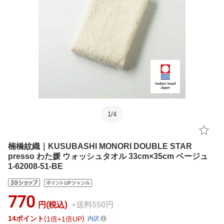
1
/
4
楠橋紋織｜KUSUBASHI MONORI DOUBLE STAR
presso わた媛 ウォッシュタオル 33cm×35cm ベージュ
1-62008-51-BE
770
円(税込)
+送料550円
14
ポイント
1倍
1倍UP
内訳