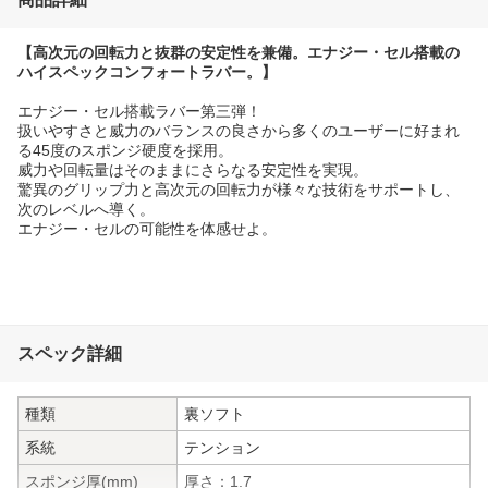
【高次元の回転力と抜群の安定性を兼備。エナジー・セル搭載の
ハイスペックコンフォートラバー。】
エナジー・セル搭載ラバー第三弾！
扱いやすさと威力のバランスの良さから多くのユーザーに好まれ
る45度のスポンジ硬度を採用。
威力や回転量はそのままにさらなる安定性を実現。
驚異のグリップ力と高次元の回転力が様々な技術をサポートし、
次のレベルへ導く。
エナジー・セルの可能性を体感せよ。
スペック詳細
種類
裏ソフト
系統
テンション
スポンジ厚(mm)
厚さ：1.7