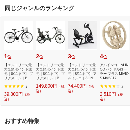
同じジャンルのランキング
1
2
3
4
位
位
位
位
【エントリーで最
【エントリーで最
【エントリーで最
アルインコ｜ALIN
大全額ポイント還
大全額ポイント還
大全額ポイント還
CO ハンドルロー
元｜8/11まで】 ブ
元｜8/11まで】 ブ
元｜8/11まで】 ア
ラー プラス MIVIO
リヂストン｜BRI
リヂストン｜BRI
ルインコ｜ALINC
S MVS317
DGESTONE 27型
DGESTONE 電動
O リカベントバ
149,800円
74,400円
（税
（税
ク...
ア...
イ...
1
3
込）
込）
39,800円
2,510円
（税
（税
込）
込）
おすすめ特集