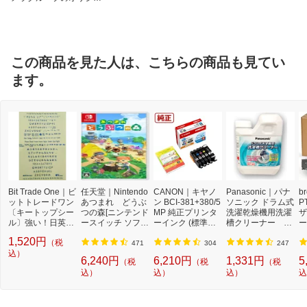
ルブランド
この商品を見た人は、こちらの商品も見てい
ます。
Bit Trade One｜ビ
任天堂｜Nintendo
CANON｜キヤノ
Panasonic｜パナ
b
ットトレードワン
あつまれ どうぶ
ン BCI-381+380/5
ソニック ドラム式
P
〔キートップシー
つの森[ニンテンド
MP 純正プリンタ
洗濯乾燥機用洗濯
ザ
ル〕強い！日英対
ースイッチ ソフ
ーインク (標準容
槽クリーナー N-
ー
応転写式キートッ
ト]【Switch】
量) 5色パック[BCI
W2[ドラム式洗濯
ュ
1,520円
（税
プシールセット ブ
3813805MP]
機 洗浄 洗剤 750m
T
471
304
247
ルー DYKTSBL
込）
l NW2]【rb_pcp】
幅
6,240円
6,210円
1,331円
5
（税
（税
（税
O
込）
込）
込）
込
ー
ブ