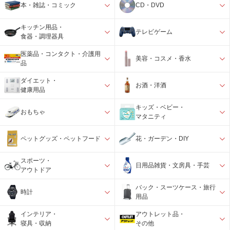
本・雑誌・コミック
CD・DVD
キッチン用品・
テレビゲーム
食器・調理器具
医薬品・コンタクト・介護用
美容・コスメ・香水
品
ダイエット・
お酒・洋酒
健康用品
キッズ・ベビー・
おもちゃ
マタニティ
ペットグッズ・ペットフード
花・ガーデン・DIY
スポーツ・
日用品雑貨・文房具・手芸
アウトドア
バック・スーツケース・旅行
時計
用品
インテリア・
アウトレット品・
寝具・収納
その他