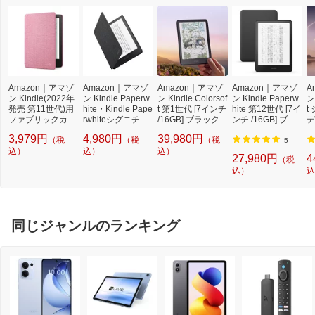
Amazon｜アマゾ
Amazon｜アマゾ
Amazon｜アマゾ
Amazon｜アマゾ
A
ン Kindle(2022年
ン Kindle Paperw
ン Kindle Colorsof
ン Kindle Paperw
ン 
発売 第11世代)用
hite・Kindle Pape
t 第1世代 [7インチ
hite 第12世代 [7イ
t
ファブリックカバ
rwhiteシグニチャ
/16GB] ブラック B
ンチ /16GB] ブラ
デ
ー ピンク B09NM
ーエディション 第
0CX8MT2M2 [7イ
ック B0CFPL6CF
チ
3,979円
4,980円
39,980円
（税
（税
（税
X9CMD
12世代用 Amazon
ンチ /防水]
Y [7インチ /防水]
ッ
5
込）
純正 ファブリック
込）
込）
X
27,980円
4
（税
カバー ブラック B
チ
込）
込
0CM7X424T
同じジャンルのランキング