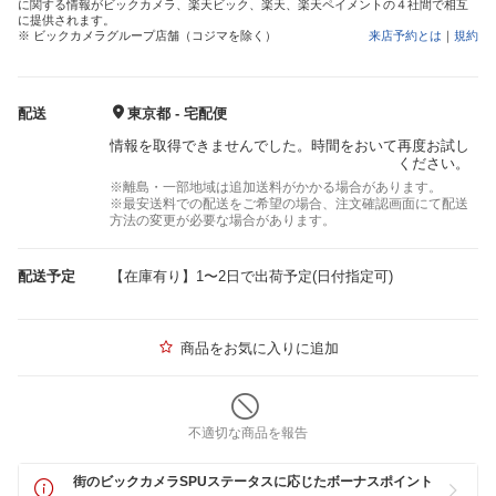
に関する情報がビックカメラ、楽天ビック、楽天、楽天ペイメントの４社間で相互
に提供されます。
※ ビックカメラグループ店舗（コジマを除く）
来店予約とは
｜
規約
配送
東京都 - 宅配便
情報を取得できませんでした。時間をおいて再度お試し
ください。
※離島・一部地域は追加送料がかかる場合があります。
※最安送料での配送をご希望の場合、注文確認画面にて配送
方法の変更が必要な場合があります。
配送予定
【在庫有り】1〜2日で出荷予定(日付指定可)
商品をお気に入りに追加
不適切な商品を報告
街のビックカメラSPUステータスに応じたボーナスポイント