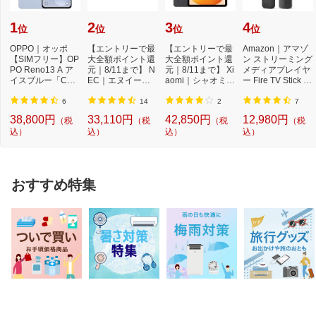
1
2
3
4
位
位
位
位
OPPO｜オッポ
【エントリーで最
【エントリーで最
Amazon｜アマゾ
【SIMフリー】OP
大全額ポイント還
大全額ポイント還
ン ストリーミング
PO Reno13 A ア
元｜8/11まで】 N
元｜8/11まで】 Xi
メディアプレイヤ
イスブルー「CPH
EC｜エヌイーシ
aomi｜シャオミ A
ー Fire TV Stick 4
2699IB」Qualcom
ー Androidタブレ
ndroidタブレッ...
K Max(第2世代) ...
m Snapdr...
ッ...
6
14
2
7
38,800円
33,110円
42,850円
12,980円
（税
（税
（税
（税
込）
込）
込）
込）
おすすめ特集