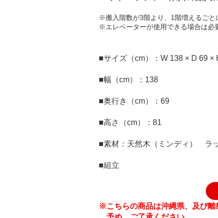
※搬入階数が3階より、1階増えるご
※エレベーターが使用できる場合は必
■サイズ（cm）：W 138 × D 69 × H 
■幅（cm）：138
■奥行き（cm）：69
■高さ（cm）：81
■素材：天然木（ミンディ） ラ
■組立
※こちらの商品は沖縄県、及び離
予め、ご了承ください。