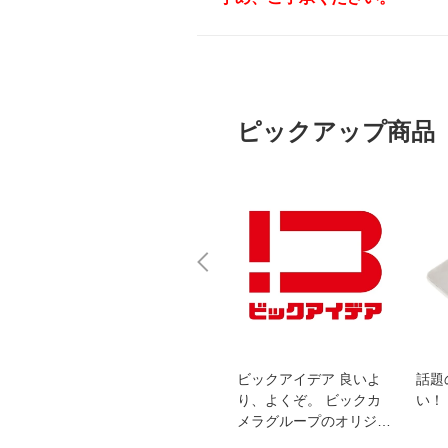
ピックアップ商品
スオー
おすすめ！REGZA 4K液
ビックアイデア 良いよ
話題
洗浄
晶テレビ
り、よくぞ。 ビックカ
い！
メラグループのオリジナ
ルブランド