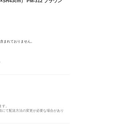
SH43cm） PM-312 ブラウン
は含まれておりません。
。
ます。
面にて配送方法の変更が必要な場合があり