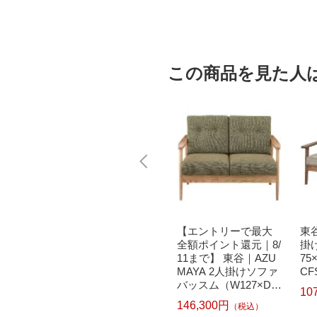
この商品を見た人
YA 2人
東谷｜AZUMAYA 2人
【エントリーで最大
東谷
ティ
掛けソファ ボイド
全額ポイント還元｜8/
掛
H72×S
（W151×D78×H77×S
11まで】 東谷｜AZU
75
チュラル
H41cm） ブラウン H
MAYA 2人掛けソファ
CF
S-955
バッスム（W127×D7
10
1×H85×SH41cm） R
110,000円
146,300円
込）
（税込）
（税込）
TO-921GR グリーン