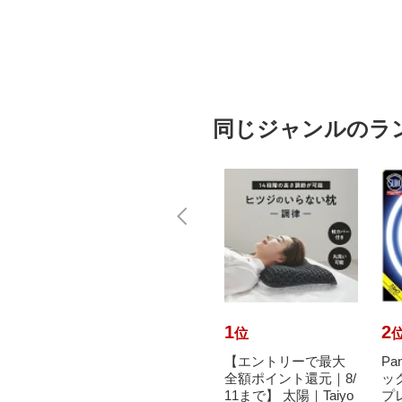
同じジャンルのラ
10
1
2
位
位
で最大
Panasonic｜パナソニ
【エントリーで最大
Pa
元｜8/
ック ツインパルック
全額ポイント還元｜8/
ッ
AMUR
プレミア蛍光灯 70
11まで】 太陽｜Taiyo
プ