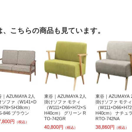
は、こちらの商品も見ています。
｜AZUMAYA 2人
東谷｜AZUMAYA 2人
東谷｜AZUMAYA 
けソファ（W141×D
掛けソファ モティ
掛けソファ モティ
×H78×SH38cm）
（W111×D66×H72×S
（W111×D66×H72
S-846 ブラウン
H40cm） グリーン R
H40cm） ナチュ
TO-742GR
RTO-742NA
7,800円
（税込）
40,800円
38,860円
（税込）
（税込）