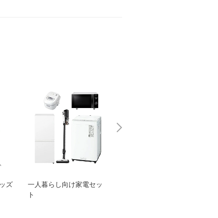
グッズ
一人暮らし向け家電セッ
オススメ！ヤマハ 電動
TEN
ト
アシスト自転車
ェア