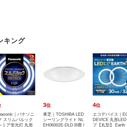
ンキング
3
4
位
位
位
nasonic｜パナソニ
東芝｜TOSHIBA LED
エコデバイス｜E
ク スリムパルック
シーリングライト NL
DEVICE 丸形LE
レミア蛍光灯 丸形
EH06002E-DLD [6畳 /
プ【丸型】 Eart