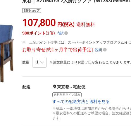
東谷｜AZUMAYA 2人掛けソファ（W138×D69×H81×
107,800
円(税込)
送料無料
980
ポイント
1倍
内訳
上記ポイント倍率には、スーパーポイントアッププログラム分
お取り寄せ[約1ヶ月半で出荷予定]
説明
数量
※注文数量によりお届け日が変わることがあります
配送
東京都 - 宅配便
送料無料ライン対象
すべての配送方法と送料を見る
※離島・一部地域は追加送料がかかる場合があり
※最安送料での配送をご希望の場合、注文確認画
ます。