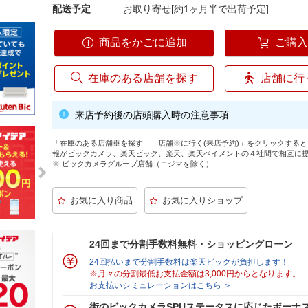
配送予定
お取り寄せ[約1ヶ月半で出荷予定]
商品をかごに追加
ご購
在庫のある店舗を探す
店舗に行
来店予約後の店頭購入時の注意事項
「在庫のある店舗※を探す」「店舗※に行く(来店予約)」をクリックする
報がビックカメラ、楽天ビック、楽天、楽天ペイメントの４社間で相互に
※ ビックカメラグループ店舗（コジマを除く）
24回まで分割手数料無料・ショッピングローン
24回払いまで分割手数料は楽天ビックが負担します！
※月々の分割最低お支払金額は3,000円からとなります。
お支払いシミュレーションはこちら ＞
街のビックカメラSPUステータスに応じたボーナ