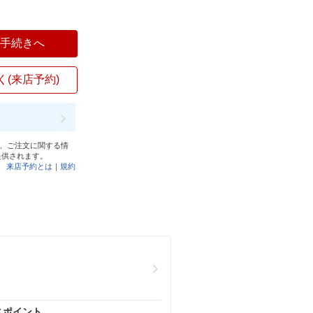
入手続きへ
く(来店予約)
と、ご注文に関する情
提供されます。
来店予約とは
｜
規約
スポイント