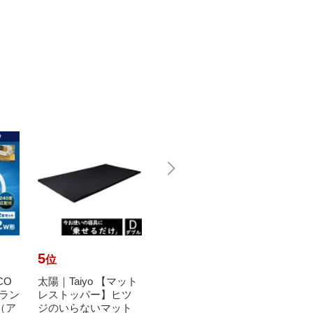
5
6
7
位
位
位
CO
太陽｜Taiyo 【マット
【エントリーで最大
瀧住｜T
Dラン
レストッパー】ヒツ
全額ポイント還元｜8/
多目的灯
h（ア
ジのいらないマット
11まで】 NAKAMUR
TF2