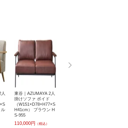
2人
東谷｜AZUMAYA 2人
【エントリーで最大
東谷｜A
掛けソファ ボイド
全額ポイント還元｜8/
掛けソフ
×S
（W151×D78×H77×S
11まで】 東谷｜AZU
75×H7
ラル
H41cm） ブラウン H
MAYA 2人掛けソファ
CFS-
S-955
バッスム（W127×D7
107,8
1×H85×SH41cm） R
110,000円
146,300円
（税込）
（税込）
TO-921GR グリーン