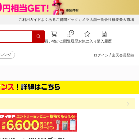
ご利用ガイド
よくあるご質問
ビックカメラ店舗一覧
会社概要
楽天市場
買い物かご
閲覧履歴
お気に入り
購入履歴
/
子レンジ
ログイン
楽天会員登録