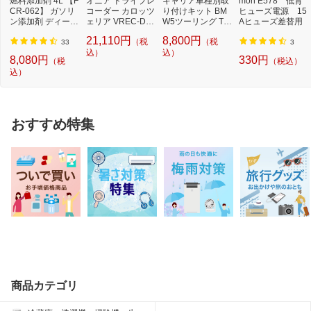
燃料添加剤 4L 【F
オニア ドライブレ
キャリア車種別取
mon E578 低背
CR-062】 ガソリ
コーダー カロッツ
り付けキット BM
ヒューズ電源 15
ン添加剤 ディーゼ
ェリア VREC-DS
W5ツーリング TH
Aヒューズ差替用
ルにも
600 [Full HD（20
KIT6001
21,110円
8,800円
（税
（税
0万...
33
3
込）
込）
8,080円
330円
（税
（税込）
込）
おすすめ特集
商品カテゴリ