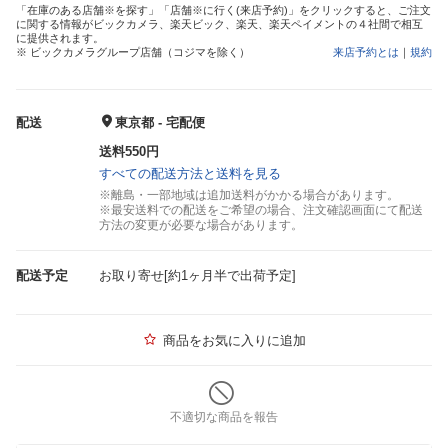
「在庫のある店舗※を探す」「店舗※に行く(来店予約)」をクリックすると、ご注文
に関する情報がビックカメラ、楽天ビック、楽天、楽天ペイメントの４社間で相互
に提供されます。
※ ビックカメラグループ店舗（コジマを除く）
来店予約とは
｜
規約
配送
東京都 - 宅配便
送料550円
すべての配送方法と送料を見る
※離島・一部地域は追加送料がかかる場合があります。
※最安送料での配送をご希望の場合、注文確認画面にて配送
方法の変更が必要な場合があります。
配送予定
お取り寄せ[約1ヶ月半で出荷予定]
商品をお気に入りに追加
不適切な商品を報告