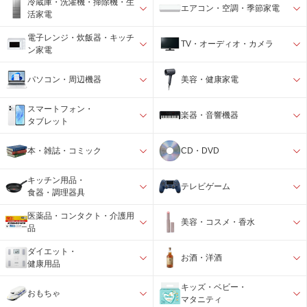
冷蔵庫・洗濯機・掃除機・生
エアコン・空調・季節家電
活家電
電子レンジ・炊飯器・キッチ
TV・オーディオ・カメラ
ン家電
パソコン・周辺機器
美容・健康家電
スマートフォン・
楽器・音響機器
タブレット
本・雑誌・コミック
CD・DVD
キッチン用品・
テレビゲーム
食器・調理器具
医薬品・コンタクト・介護用
美容・コスメ・香水
品
ダイエット・
お酒・洋酒
健康用品
キッズ・ベビー・
おもちゃ
マタニティ