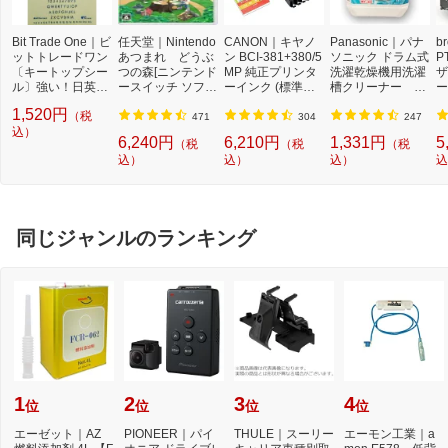
Bit Trade One｜ビ
任天堂｜Nintendo
CANON｜キヤノ
Panasonic｜パナ
b
ットトレードワン
あつまれ どうぶ
ン BCI-381+380/5
ソニック ドラム式
P
〔キートップシー
つの森[ニンテンド
MP 純正プリンタ
洗濯乾燥機用洗濯
ザ
ル〕強い！日英対
ースイッチ ソフ
ーインク (標準容
槽クリーナー N-
ー
応転写式キートッ
ト]【Switch】
量) 5色パック[BCI
W2[ドラム式洗濯
ュ
1,520円
（税
プシールセット ブ
3813805MP]
機 洗浄 洗剤 750m
T
471
304
247
ルー DYKTSBL
込）
l NW2]【rb_pcp】
幅
6,240円
6,210円
1,331円
5
（税
（税
（税
O
込）
込）
込）
込
ー
ブ
同じジャンルのランキング
1
2
3
4
位
位
位
位
エーゼット｜AZ
PIONEER｜パイ
THULE｜スーリー
エーモン工業｜a