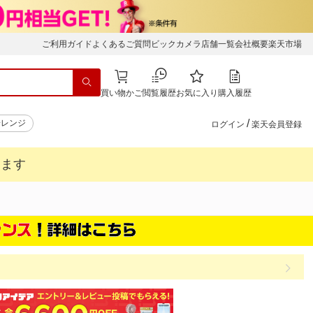
ご利用ガイド
よくあるご質問
ビックカメラ店舗一覧
会社概要
楽天市場
買い物かご
閲覧履歴
お気に入り
購入履歴
/
子レンジ
ログイン
楽天会員登録
します