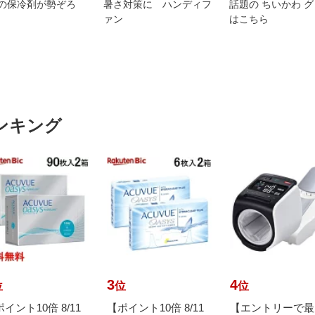
の保冷剤が勢ぞろ
暑さ対策に ハンディフ
話題の ちいかわ 
ァン
はこちら
ンキング
3
4
位
位
位
イント10倍 8/11
【ポイント10倍 8/11
【エントリーで最