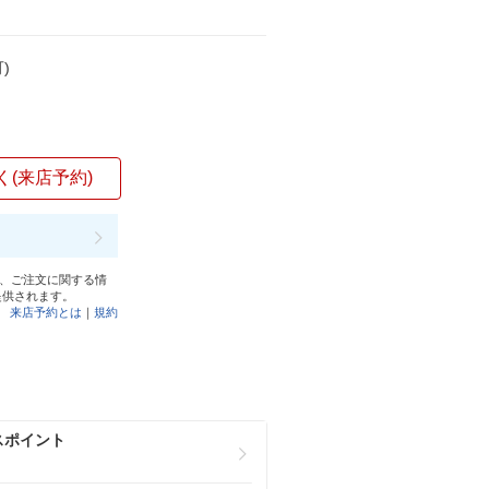
)
く(来店予約)
と、ご注文に関する情
提供されます。
来店予約とは
｜
規約
スポイント