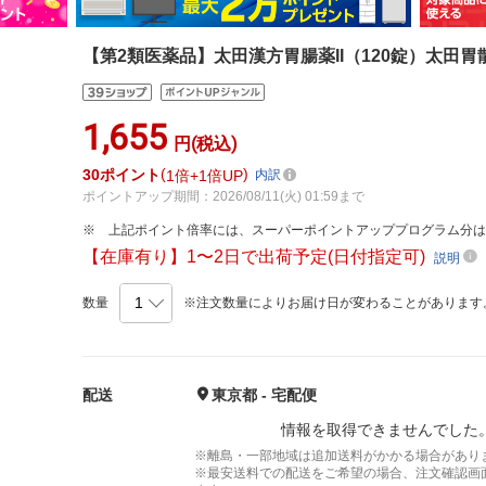
【第2類医薬品】太田漢方胃腸薬II（120錠）太田胃散｜O
1,655
円(税込)
30
ポイント
1倍
1倍UP
内訳
ポイントアップ期間：2026/08/11(火) 01:59まで
上記ポイント倍率には、スーパーポイントアッププログラム分
【在庫有り】1〜2日で出荷予定(日付指定可)
説明
数量
※注文数量によりお届け日が変わることがあります
配送
東京都 - 宅配便
情報を取得できませんでした
※離島・一部地域は追加送料がかかる場合があり
※最安送料での配送をご希望の場合、注文確認画