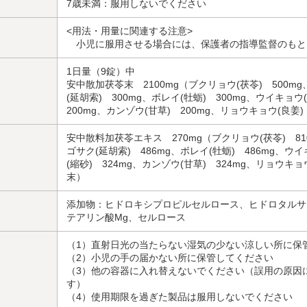
7歳未満：服用しないでください
<用法・用量に関連する注意>
小児に服用させる場合には、保護者の指導監督のもと
1日量（9錠）中
安中散加茯苓末 2100mg（ブクリョウ(茯苓) 500mg
(延胡索) 300mg、ボレイ(牡蛎) 300mg、ウイキョ
200mg、カンゾウ(甘草) 200mg、リョウキョウ(良姜)
安中散料加茯苓エキス 270mg（ブクリョウ(茯苓) 810
ゴサク(延胡索) 486mg、ボレイ(牡蛎) 486mg、ウ
(縮砂) 324mg、カンゾウ(甘草) 324mg、リョウキ
末）
添加物：ヒドロキシプロピルセルロース、ヒドロタルサ
テアリン酸Mg、セルロース
（1）直射日光の当たらない湿気の少ない涼しい所に保
（2）小児の手の届かない所に保管してください
（3）他の容器に入れ替えないでください（誤用の原因
す）
（4）使用期限を過ぎた製品は服用しないでください