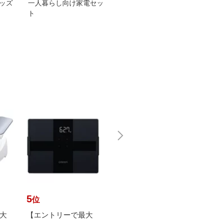
グッズ
一人暮らし向け家電セッ
オススメ！ヤマハ 電動
TEN
ト
アシスト自転車
ェア
5
6
7
位
位
位
大
【エントリーで最大
【エントリーで最大
【エ