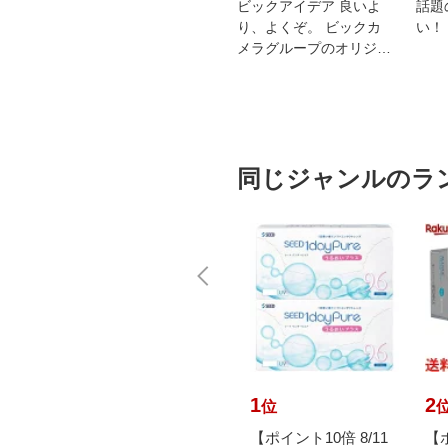
スオー
おすすめ！REGZA 4K液
ビックアイデア 良いよ
話題
洗浄
晶テレビ
り、よくぞ。 ビックカ
い！
メラグループのオリジナ
ルブランド
同じジャンルのラ
10
1
2
位
位
11 9:
【ポイント10倍 8/11
【ポイント10倍 8/11
【ポ