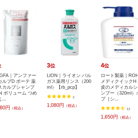
3
4
位
位
位
NGFA｜アンファー
LION｜ライオン バル
ロート製薬｜ROH
カルプD ボーテ 薬
ガス薬用リンス（200
メディクイックH
スカルプシャンプ
ml）【rb_pcp】
皮のメディカルシ
 N ボリューム つめ
ンプー（320ml）
2
...
プ［シ...
1,080円
（税込）
680円
（税込）
12
1,650円
（税込）