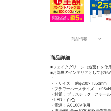
商品情報
商品詳細
■フェイクグリーン（造葉）を使
■お部屋のインテリアとしてお勧
・
・・サイズ： 約φ200×H350mm
・フラワーベースサイズ： φ93×H
・材質： プラスチック・スチール
・LED： 白色
・電源： AC100V使用
・連続作動モード/20秒断続作業