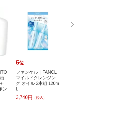
5
6
7
位
位
位
TO
ファンケル｜FANCL
ANGFA｜アンファー
【エ
 頭
マイルドクレンジン
スカルプD 薬用スカ
全額ポ
ャ
グ オイル 2本組 120m
ルプシャンプー 350m
11ま
ポン
L
L ストロングオイリー
ド｜AI
［超...
ル...
3,740円
（税込）
4,500円
8,79
（税込）