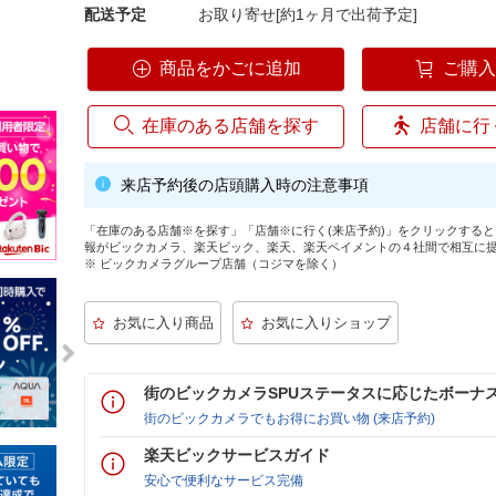
配送予定
お取り寄せ[約1ヶ月で出荷予定]
商品をかごに追加
ご購
在庫のある店舗を探す
店舗に行
来店予約後の店頭購入時の注意事項
「在庫のある店舗※を探す」「店舗※に行く(来店予約)」をクリックする
報がビックカメラ、楽天ビック、楽天、楽天ペイメントの４社間で相互に
※ ビックカメラグループ店舗（コジマを除く）
街のビックカメラSPUステータスに応じたボーナ
街のビックカメラでもお得にお買い物 (来店予約)
楽天ビックサービスガイド
安心で便利なサービス完備