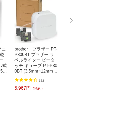
ソニ
brother｜ブラザー PT-
Bit Trade One｜ビッ
任天堂｜N
濯乾
P300BT ブラザー ラ
トトレードワン 〔キ
つまれ
ー
ベルライター ピータ
ートップシール〕強
森[ニ
ム式
ッチ キューブ PT-P30
い！日英対応転写式
ッチ ソ
50
0BT (3.5mm~12mm
キートップシールセ
h】
】
幅/TZeテープ) P-TOU
ット ブルー DYKTSB
1,520円
（税込）
122
CH CUBE（ピータッ
L
チキューブ）[PTP300
5,967円
6,240
（税込）
BT]