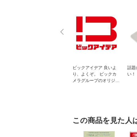
スオー
おすすめ！REGZA 4K液
ビックアイデア 良いよ
話題
洗浄
晶テレビ
り、よくぞ。 ビックカ
い！
メラグループのオリジナ
ルブランド
この商品を見た人