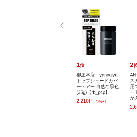
10
1
2
位
位
o TIA
晴香堂｜HARUKADO
柳屋本店｜yanagiya
A
）クリ
6335 サボンルーム リ
トップシェードカバ
ス
4 や
ードディフューザー
ーヘアー 自然な黒色
用
b_pc
シャワーオブフロー
(35g)【rb_pcp】
ー
ラ
かえ
2,210円
（税込）
2,680円
2,
（税込）