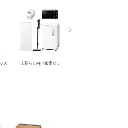
グッズ
一人暮らし向け家電セッ
オススメ！ヤマハ 電動
TEN
ト
アシスト自転車
ェア