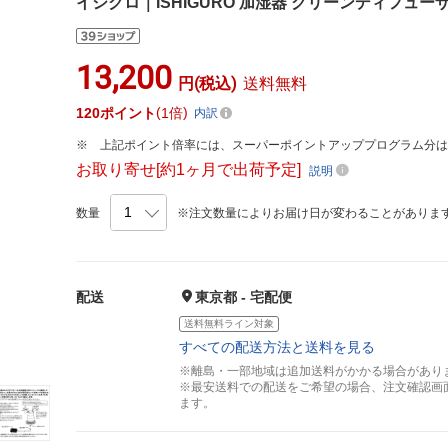
イシグロ｜ISHIGURO 加湿器 グリーンディフューザー 
13,200
円(税込)
送料無料
120
ポイント
1倍
内訳
上記ポイント倍率には、スーパーポイントアッププログラム分
お取り寄せ[約1ヶ月で出荷予定]
説明
数量
※注文数量によりお届け日が変わることがありま
配送
東京都 - 宅配便
送料無料ライン対象
すべての配送方法と送料を見る
※離島・一部地域は追加送料がかかる場合があり
※最安送料での配送をご希望の場合、注文確認画
ます。