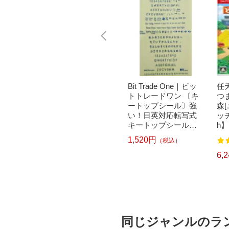
｜パナソニ
brother｜ブラザー PT-
Bit Trade One｜ビッ
任天
洗濯乾
P300BT ブラザー ラ
トトレードワン 〔キ
つ
クリー
ベルライター ピータ
ートップシール〕強
森
ドラム式
ッチ キューブ PT-P30
い！日英対応転写式
ッチ
 750
0BT (3.5mm~12mm
キートップシールセ
h】
pcp】
幅/TZeテープ) P-TOU
ット ブルー DYKTSB
1,520円
（税込）
7
122
CH CUBE（ピータッ
L
チキューブ）[PTP300
5,967円
6,
）
（税込）
BT]
同じジャンルのラ