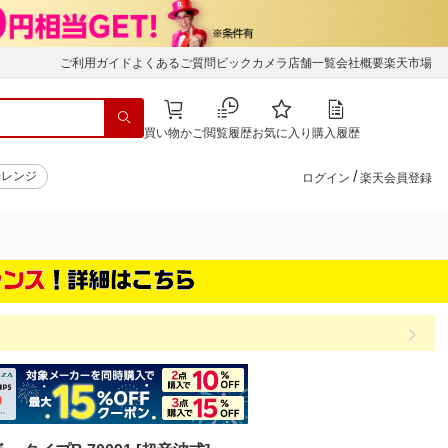
ご利用ガイド
よくあるご質問
ビックカメラ店舗一覧
会社概要
楽天市場
買い物かご
閲覧履歴
お気に入り
購入履歴
/
子レンジ
ログイン
楽天会員登録