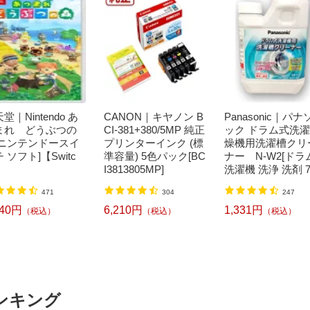
堂｜Nintendo あ
CANON｜キヤノン B
Panasonic｜パナ
まれ どうぶつの
CI-381+380/5MP 純正
ック ドラム式洗
[ニンテンドースイ
プリンターインク (標
燥機用洗濯槽クリ
 ソフト]【Switc
準容量) 5色パック[BC
ナー N-W2[ドラ
I3813805MP]
洗濯機 洗浄 洗剤 7
ml NW2]【rb_pcp
471
304
247
240円
6,210円
1,331円
（税込）
（税込）
（税込）
ンキング