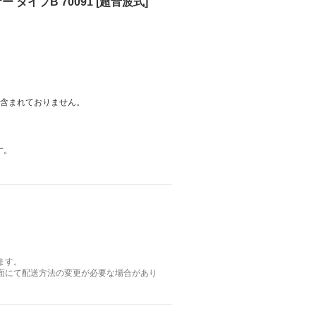
タイプB 70091 [超音波式]
は含まれておりません。
す。
ます。
面にて配送方法の変更が必要な場合があり