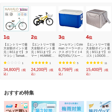
1
2
3
4
位
位
位
位
【エントリーで最
【エントリーで最
コールマン｜Cole
【エントリーで最
大全額ポイント還
大全額ポイント還
man クーラーボッ
大全額ポイント還
元｜8/11まで】 タ
元｜8/11まで】 ハ
クス ポリライト4
元｜8/11まで】 ロ
マコシ｜Tamakos
マー｜HUMMER
8QT(45L/ブルー)
ゴス｜LOGOS ク
hi 24型 子ども用...
16型 子供用自転
2000033007
ーラーボックス
車 ...
ハ...
1
1
5
11
34,800円
24,200円
6,759円
15,400円
（税
（税
（税
（税
込）
込）
込）
込）
おすすめ特集