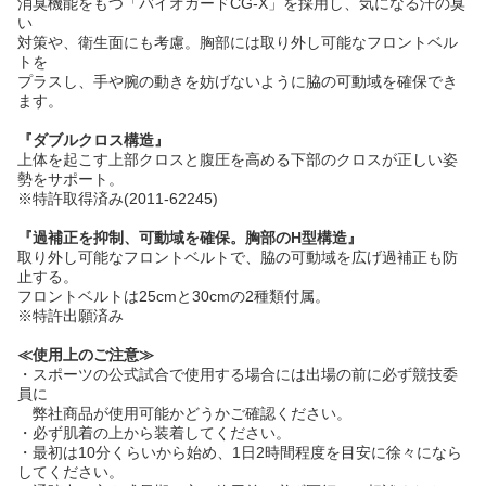
消臭機能をもつ「バイオガードCG-X」を採用し、気になる汗の臭
い
対策や、衛生面にも考慮。胸部には取り外し可能なフロントベル
トを
プラスし、手や腕の動きを妨げないように脇の可動域を確保でき
ます。
『ダブルクロス構造』
上体を起こす上部クロスと腹圧を高める下部のクロスが正しい姿
勢をサポート。
※特許取得済み(2011-62245)
『過補正を抑制、可動域を確保。胸部のH型構造』
取り外し可能なフロントベルトで、脇の可動域を広げ過補正も防
止する。
フロントベルトは25cmと30cmの2種類付属。
※特許出願済み
≪使用上のご注意≫
・スポーツの公式試合で使用する場合には出場の前に必ず競技委
員に
弊社商品が使用可能かどうかご確認ください。
・必ず肌着の上から装着してください。
・最初は10分くらいから始め、1日2時間程度を目安に徐々になら
してください。