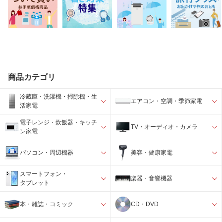
商品カテゴリ
冷蔵庫・洗濯機・掃除機・生
エアコン・空調・季節家電
活家電
電子レンジ・炊飯器・キッチ
TV・オーディオ・カメラ
ン家電
パソコン・周辺機器
美容・健康家電
スマートフォン・
楽器・音響機器
タブレット
本・雑誌・コミック
CD・DVD