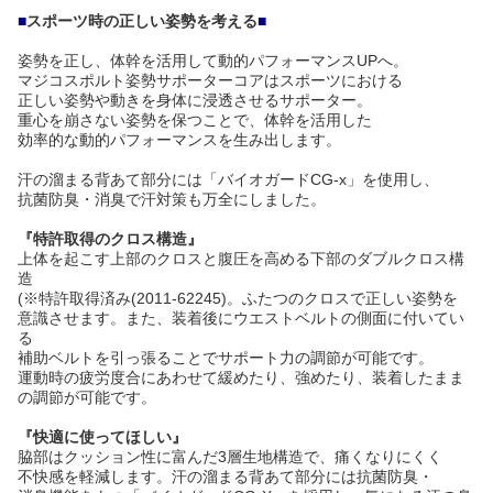
■
スポーツ時の正しい姿勢を考える
■
姿勢を正し、体幹を活用して動的パフォーマンスUPへ。
マジコスポルト姿勢サポーターコアはスポーツにおける
正しい姿勢や動きを身体に浸透させるサポーター。
重心を崩さない姿勢を保つことで、体幹を活用した
効率的な動的パフォーマンスを生み出します。
汗の溜まる背あて部分には「バイオガードCG-x」を使用し、
抗菌防臭・消臭で汗対策も万全にしました。
『特許取得のクロス構造』
上体を起こす上部のクロスと腹圧を高める下部のダブルクロス構
造
(※特許取得済み(2011-62245)。ふたつのクロスで正しい姿勢を
意識させます。また、装着後にウエストベルトの側面に付いてい
る
補助ベルトを引っ張ることでサポート力の調節が可能です。
運動時の疲労度合にあわせて緩めたり、強めたり、装着したまま
の調節が可能です。
『快適に使ってほしい』
脇部はクッション性に富んだ3層生地構造で、痛くなりにくく
不快感を軽減します。汗の溜まる背あて部分には抗菌防臭・