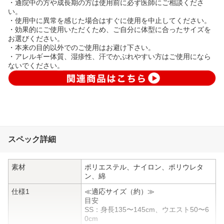
・通院中の方や成長期の方は使用前に必ず医師にご相談くださ
い。
・使用中に異常を感じた場合はすぐに使用を中止してください。
・効果的にご使用いただくため、ご自分に体型に合ったサイズを
お選びください。
・本来の目的以外でのご使用はお避け下さい。
・アレルギー体質、湿疹性、汗でかぶれやすい方はご使用になら
ないでください。
スペック詳細
素材
ポリエステル、ナイロン、ポリウレタ
ン、綿
仕様1
≪適応サイズ（約）≫
目安
SS：身長135〜145cm、ウエスト50〜6
0cm