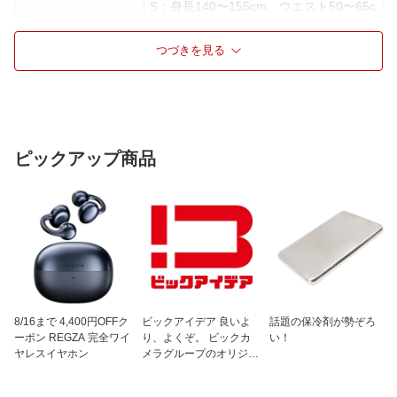
S：身長140〜155cm、ウエスト50〜65c
m
M：身長150〜165cm、ウエスト60〜85
つづきを見る
cm
L：身長165〜180cm、ウエスト75〜100
cm
※サイズ表を参考にしていただき、身長
とウエストのサイズが異なる場合は、ウ
エストサイズを優先させてください。
ピックアップ商品
仕様2
付属：フロントベルト
SSサイズ、Sサイズ/ミニ(20cm)、ショ
ート(25cm)Mサイズ、Lサイズ/ショート
(25cm)、ロング(30cm)
8/16まで 4,400円OFFク
ビックアイデア 良いよ
話題の保冷剤が勢ぞろ
ーポン REGZA 完全ワイ
り、よくぞ。 ビックカ
い！
ヤレスイヤホン
メラグループのオリジナ
ルブランド