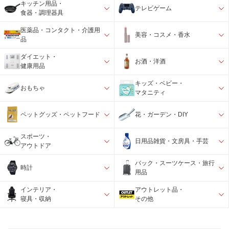
キッチン用品・
テレビゲーム
食器・調理器具
医薬品・コンタクト・介護用
美容・コスメ・香水
品
ダイエット・
お酒・洋酒
健康用品
キッズ・ベビー・
おもちゃ
マタニティ
ペットグッズ・ペットフード
花・ガーデン・DIY
スポーツ・
日用品雑貨・文房具・手芸
アウトドア
バック・スーツケース・旅行
時計
用品
インテリア・
アウトレット品・
寝具・収納
その他