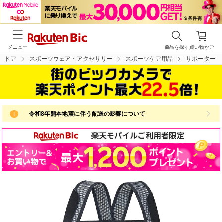
メニュー
商品を探す
買い物かご
トドア
スポーツウェア・アクセサリー
スポーツケア用品
サポーター
令和8年熊本地震に伴う配送の影響について