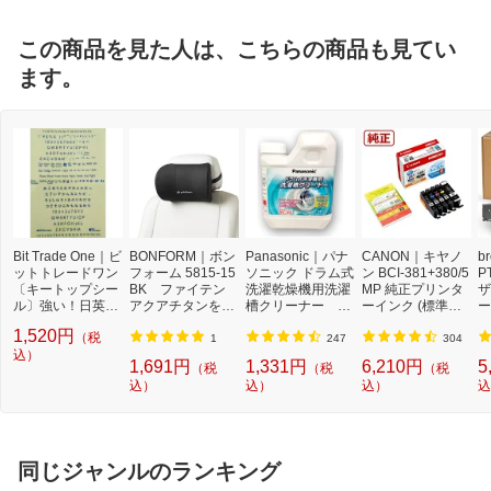
この商品を見た人は、こちらの商品も見てい
ます。
Bit Trade One｜ビ
BONFORM｜ボン
Panasonic｜パナ
CANON｜キヤノ
b
ットトレードワン
フォーム 5815-15
ソニック ドラム式
ン BCI-381+380/5
P
〔キートップシー
BK ファイテン
洗濯乾燥機用洗濯
MP 純正プリンタ
ザ
ル〕強い！日英対
アクアチタンを用
槽クリーナー N-
ーインク (標準容
ー
応転写式キートッ
いたクッション
W2[ドラム式洗濯
量) 5色パック[BCI
ュ
1,520円
（税
プシールセット ブ
ネックピロー サ
機 洗浄 洗剤 750m
3813805MP]
T
1
247
304
ルー DYKTSBL
込）
イズ：26×18cm
l NW2]【rb_pcp】
幅
1,691円
1,331円
6,210円
5
（税
（税
（税
カラー：ブラッ
O
込）
込）
込）
込
ク 低反発・疲労
ー
対策
ブ
同じジャンルのランキング