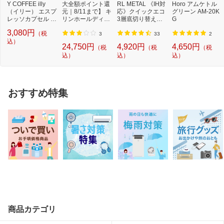
Y COFFEE illy
大全額ポイント還
RL METAL 《IH対
Horo アムケトル
（イリー） エスプ
元｜8/11まで】 キ
応》クイックエコ
グリーン AM-20K
レッソカプセル ミ
リンホールディン
3層底切り替え式
G
ディアムロース
グス｜Kirin Hol...
圧力鍋 3．5L H50
3,080円
（税
ト...
40...
3
33
2
込）
24,750円
4,920円
4,650円
（税
（税
（税
込）
込）
込）
おすすめ特集
商品カテゴリ