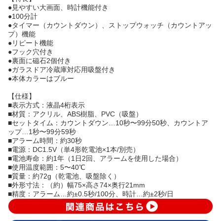
●見やすい大画面、時計機能付き
●100分計
●タイマー（カウントダウン）、ストップウォッチ（カウントアッ
プ）機能
●リピート機能
●フック穴付き
●裏面に磁石2個付き
●ガラスドア冷蔵庫対応用吸盤付き
●本体カラーはブルー
【仕様】
■表示方式：液晶4桁表示
■材質：アクリル、ABS樹脂、PVC（吸盤）
■セットタイム：カウントダウン…10秒〜99分50秒、カウントア
ップ…1秒〜99分59秒
■アラーム時間：約30秒
■電源：DC1.5V（単4形乾電池×1本/別売）
■電池寿命：約1年（1日2回、アラームを使用した場合）
■使用温度範囲：5〜40℃
■質量：約72g（乾電池、吸盤除く）
■外形寸法：（約）幅75×高さ74×奥行21mm
■精度：アラーム…約±0.5秒/100分、時計…約±2秒/日