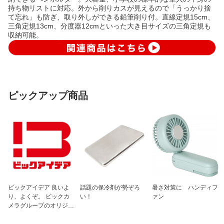
持ち物リストに対応。外から削りカスが見えるので「うっかり捨
て忘れ」も防ぎ、取り外しができる鉛筆削り付。直線定規15cm、
三角定規13cm、分度器12cmといった大き目サイズの三角定規も
収納可能。
ピックアップ商品
ビックアイデア 良いよ
話題の保冷剤が勢ぞろ
暑さ対策に ハンディフ
り、よくぞ。 ビックカ
い！
ァン
メラグループのオリジナ
ルブランド