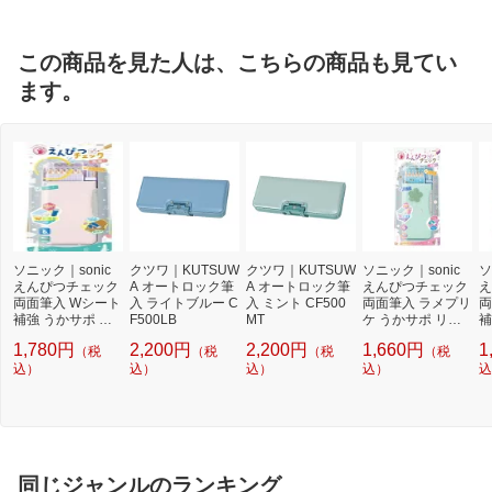
この商品を見た人は、こちらの商品も見てい
ます。
ソニック｜sonic
クツワ｜KUTSUW
クツワ｜KUTSUW
ソニック｜sonic
ソ
えんぴつチェック
A オートロック筆
A オートロック筆
えんぴつチェック
え
両面筆入 Wシート
入 ライトブルー C
入 ミント CF500
両面筆入 ラメプリ
両
補強 うかサポ ラ
F500LB
MT
ケ うかサポ リア
補
イトピンク FD-84
ナティアラ グリー
ア
1,780円
2,200円
2,200円
1,660円
1
（税
（税
（税
（税
45-LP
ン FD-1046-G
オ
込）
込）
込）
込）
-V
込
同じジャンルのランキング