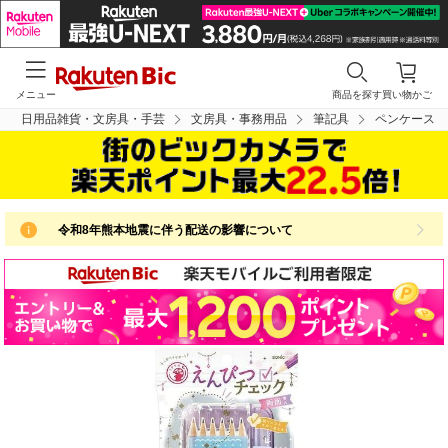
メニュー
商品を探す
買い物かご
日用品雑貨・文房具・手芸
文房具・事務用品
筆記具
ペンケース
令和8年熊本地震に伴う配送の影響について