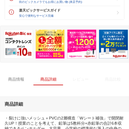
街のビックカメラでもお得にお買い物 (来店予約)
楽天ビックサービスガイド
安心で便利なサービス完備
商品情報
商品詳細
レビュー
商品比較
商品詳細
・裂けに強いメッシュ＋PVCの2層構造「Wシート補強」で開閉耐
久UP！授業のことを考えて、鉛筆は5教科分+赤鉛筆の合計6本収
納できるペンホルダー。大容量、小学校の標準的な筆入の中身の