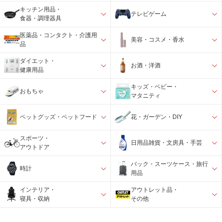
キッチン用品・
テレビゲーム
食器・調理器具
医薬品・コンタクト・介護用
美容・コスメ・香水
品
ダイエット・
お酒・洋酒
健康用品
キッズ・ベビー・
おもちゃ
マタニティ
ペットグッズ・ペットフード
花・ガーデン・DIY
スポーツ・
日用品雑貨・文房具・手芸
アウトドア
バック・スーツケース・旅行
時計
用品
インテリア・
アウトレット品・
寝具・収納
その他