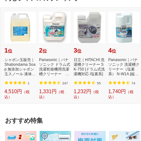
1
2
3
4
位
位
位
位
シャボン玉販売｜
Panasonic｜パナ
日立｜HITACHI 洗
Panasonic｜パナ
Shabondama Soa
ソニック ドラム式
濯槽クリーナー S
ソニック 洗濯槽ク
p 無添加シャボン
洗濯乾燥機用洗濯
K-750 [ドラム式洗
リーナー（塩素
玉スノール 液体タ
槽クリーナー N-
濯機対応 /塩素系]
系） N-W1A [縦型
イプ 本体 5L
W2[ドラム式洗
洗濯機対応 /塩素
濯...
系...
1
247
55
74
4,510円
1,331円
1,232円
1,740円
（税
（税
（税
（税
込）
込）
込）
込）
おすすめ特集