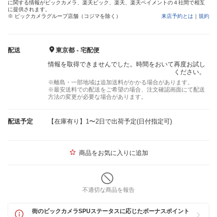
に関する情報がビックカメラ、楽天ビック、楽天、楽天ペイメントの４社間で相互
に提供されます。
※ ビックカメラグループ店舗（コジマを除く）
来店予約とは
｜
規約
配送
東京都 - 宅配便
情報を取得できませんでした。時間をおいて再度お試し
ください。
※離島・一部地域は追加送料がかかる場合があります。
※最安送料での配送をご希望の場合、注文確認画面にて配送
方法の変更が必要な場合があります。
配送予定
【在庫有り】1〜2日で出荷予定(日付指定可)
商品をお気に入りに追加
不適切な商品を報告
街のビックカメラSPUステータスに応じたボーナスポイント