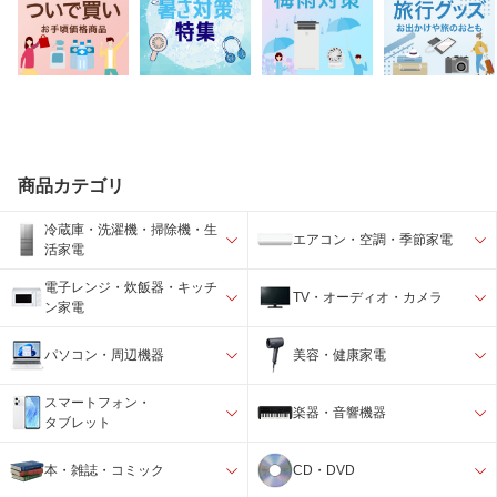
商品カテゴリ
冷蔵庫・洗濯機・掃除機・生
エアコン・空調・季節家電
活家電
電子レンジ・炊飯器・キッチ
TV・オーディオ・カメラ
ン家電
パソコン・周辺機器
美容・健康家電
スマートフォン・
楽器・音響機器
タブレット
本・雑誌・コミック
CD・DVD