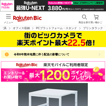
メニュー
商品を探す
買い物かご
ス家具
オフィス収納
PCプラットフォーム・スタンド
プリンタラック
令和8年熊本地震に伴う配送の影響について