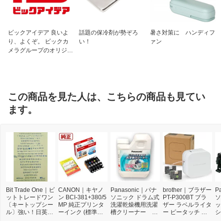
ビックアイデア 良いよ
話題の保冷剤が勢ぞろ
暑さ対策に ハンディフ
り、よくぞ。 ビックカ
い！
ァン
メラグループのオリジナ
ルブランド
この商品を見た人は、こちらの商品も見てい
ます。
Bit Trade One｜ビ
CANON｜キヤノ
Panasonic｜パナ
brother｜ブラザー
P
ットトレードワン
ン BCI-381+380/5
ソニック ドラム式
PT-P300BT ブラ
ソ
〔キートップシー
MP 純正プリンタ
洗濯乾燥機用洗濯
ザー ラベルライタ
ッ
ル〕強い！日英対
ーインク (標準容
槽クリーナー N-
ー ピータッチ キ
シ
応転写式キートッ
量) 5色パック[BCI
W2[ドラム式洗濯
ューブ PT-P300B
9