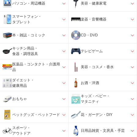
パソコン・周辺機器
美容・健康家電
スマートフォン・
楽器・音響機器
タブレット
本・雑誌・コミック
CD・DVD
キッチン用品・
テレビゲーム
食器・調理器具
医薬品・コンタクト・介護用
美容・コスメ・香水
品
ダイエット・
お酒・洋酒
健康用品
キッズ・ベビー・
おもちゃ
マタニティ
ペットグッズ・ペットフード
花・ガーデン・DIY
スポーツ・
日用品雑貨・文房具・手芸
アウトドア