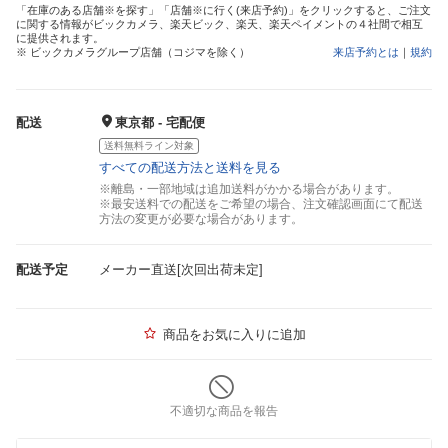
「在庫のある店舗※を探す」「店舗※に行く(来店予約)」をクリックすると、ご注文
に関する情報がビックカメラ、楽天ビック、楽天、楽天ペイメントの４社間で相互
に提供されます。
※ ビックカメラグループ店舗（コジマを除く）
来店予約とは
｜
規約
配送
東京都 - 宅配便
送料無料ライン対象
すべての配送方法と送料を見る
※離島・一部地域は追加送料がかかる場合があります。
※最安送料での配送をご希望の場合、注文確認画面にて配送
方法の変更が必要な場合があります。
配送予定
メーカー直送[次回出荷未定]
商品をお気に入りに追加
不適切な商品を報告