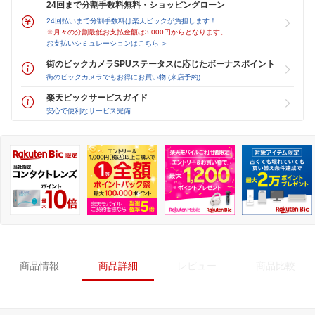
24回まで分割手数料無料・ショッピングローン
24回払いまで分割手数料は楽天ビックが負担します！
※月々の分割最低お支払金額は3,000円からとなります。
お支払いシミュレーションはこちら ＞
街のビックカメラSPUステータスに応じたボーナスポイント
街のビックカメラでもお得にお買い物 (来店予約)
楽天ビックサービスガイド
安心で便利なサービス完備
商品情報
商品詳細
レビュー
商品比較