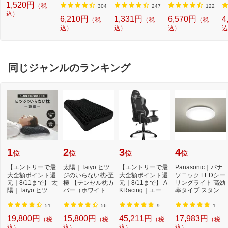
1,520円
（税
プシールセット ブ
3813805MP]
機 洗浄 洗剤 750m
T (3.5mm~12mm
セ
304
247
122
ルー DYKTSBL
込）
l NW2]【rb_pcp】
幅/TZeテープ) P-T
ー
6,210円
1,331円
6,570円
4
（税
（税
（税
OUCH CUBE（ピ
ラ
込）
込）
込）
込
ータッチキュー
01
ブ）[PTP300BT]
同じジャンルのランキング
1
2
3
4
位
位
位
位
【エントリーで最
太陽｜Taiyo ヒツ
【エントリーで最
Panasonic｜パナ
大全額ポイント還
ジのいらない枕-至
大全額ポイント還
ソニック LEDシー
元｜8/11まで】 太
極-【テンセル枕カ
元｜8/11まで】 A
リングライト 高効
陽｜Taiyo ヒツジ
バー（ホワイト）
KRacing｜エーケ
率タイプ スタンダ
のいらない枕 -...
付き】
ーレーシング ゲ
ードシリーズ H
ー...
H...
51
56
9
1
19,800円
15,800円
45,211円
17,983円
（税
（税
（税
（税
込）
込）
込）
込）