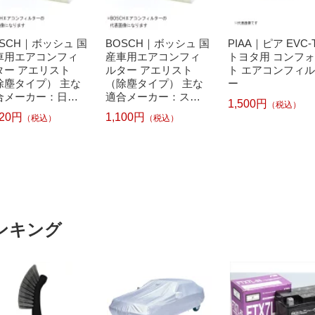
OSCH｜ボッシュ 国
BOSCH｜ボッシュ 国
PIAA｜ピア EVC-
車用エアコンフィ
産車用エアコンフィ
トヨタ用 コンフ
ター アエリスト
ルター アエリスト
ト エアコンフィ
除塵タイプ） 主な
（除塵タイプ） 主な
ー
合メーカー：日
適合メーカー：スズ
1,500円
（税込）
マツダ ACM-N02
キ・マツダ・日産 AC
320円
1,100円
（税込）
（税込）
M-S01
ンキング