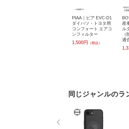
C-T2
BOSCH｜ボッシュ 国
PIAA｜ピア EVC-D1
B
フォー
産車用エアコンフィ
ダイハツ・トヨタ用
産
ィルタ
ルター アエリスト
コンフォート エアコ
ル
（除塵タイプ） 主な
ンフィルター
（
適合メーカー：スズ
適
1,500円
）
（税込）
キ・ダイハツ・マツ
産・
1,100円
1,
（税込）
ダ ACM-S03
同じジャンルのラ