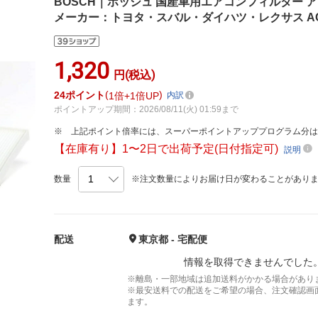
BOSCH｜ボッシュ 国産車用エアコンフィルター 
メーカー：トヨタ・スバル・ダイハツ・レクサス ACM
1,320
円(税込)
24
ポイント
1倍
1倍UP
内訳
ポイントアップ期間：2026/08/11(火) 01:59まで
上記ポイント倍率には、スーパーポイントアッププログラム分
【在庫有り】1〜2日で出荷予定(日付指定可)
説明
数量
※注文数量によりお届け日が変わることがあり
配送
東京都 - 宅配便
情報を取得できませんでした
※離島・一部地域は追加送料がかかる場合があり
※最安送料での配送をご希望の場合、注文確認画
ます。