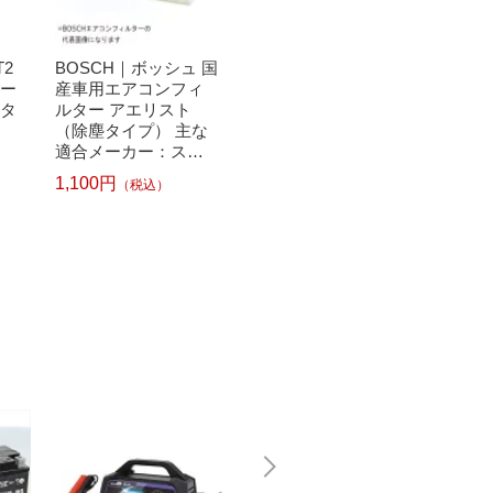
T2
BOSCH｜ボッシュ 国
PIAA｜ピア EVC-D1
BOSC
ォー
産車用エアコンフィ
ダイハツ・トヨタ用
産車用
ルタ
ルター アエリスト
コンフォート エアコ
ルター
（除塵タイプ） 主な
ンフィルター
（除塵
適合メーカー：スズ
適合メ
1,500円
（税込）
キ・ダイハツ・マツ
産・マツ
1,100円
1,320
（税込）
ダ ACM-S03