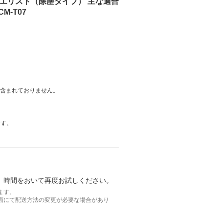
アエリスト（除塵タイプ） 主な適合
-T07
は含まれておりません。
ます。
。時間をおいて再度お試しください。
ます。
面にて配送方法の変更が必要な場合があり