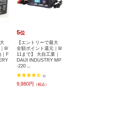
5
6
7
位
位
位
大
【エントリーで最大
エーゼット｜AZ バイ
JET 
8/
全額ポイント還元｜8/
ク用 燃料 タンククリ
ト・イ
池｜F
11まで】 大自工業｜
ーナー 中性 1L MOrs-
ラシ/
ERY
DAIJI INDUSTRY MP
001 タンク さび取り
セット 
-220 ...
2,459円
3,63
（税込）
11
9,980円
（税込）