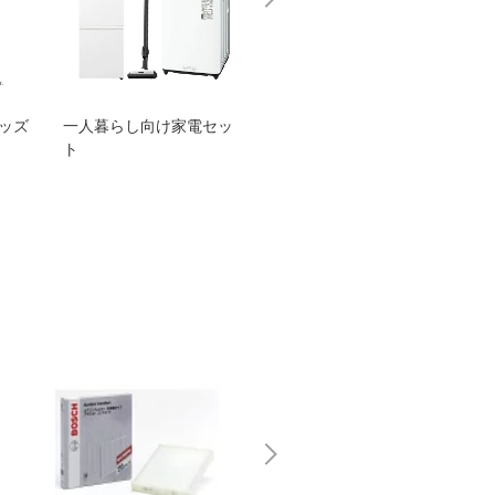
グッズ
一人暮らし向け家電セッ
オススメ！ヤマハ 電動
TEN
ト
アシスト自転車
ェア