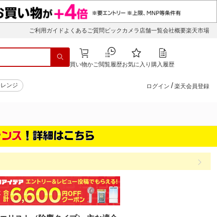
ご利用ガイド
よくあるご質問
ビックカメラ店舗一覧
会社概要
楽天市場
買い物かご
閲覧履歴
お気に入り
購入履歴
/
子レンジ
ログイン
楽天会員登録