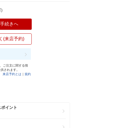
)
入手続きへ
く(来店予約)
と、ご注文に関する情
提供されます。
来店予約とは
｜
規約
スポイント