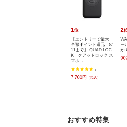
10
1
2
位
位
リッチビ
【エントリーで最大
【エントリーで最大
W
 Smart
全額ポイント還元｜8/
全額ポイント還元｜8/
ー
対応 リチ
11まで】 monsterSP
11まで】 QUAD LOC
か 
ッテリ
ORT｜モンスタース
K｜クアッドロック ス
90
ポーツ ...
マホ...
6,600円
）
（税込）
1
7,700円
（税込）
おすすめ特集