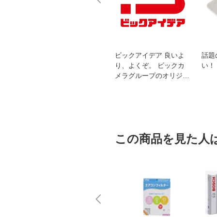
スオー
おすすめ！REGZA 4K液
ビックアイデア 良いよ
話題
洗浄
晶テレビ
り、よくぞ。 ビックカ
い！
メラグループのオリジナ
ルブランド
この商品を見た人