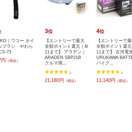
3
4
位
位
位
AKO｜ワコー ホイ
【エントリーで最大
【エントリーで最
ルブラシ やわら
全額ポイント還元｜8/
全額ポイント還元｜
CS-73
11まで】 アラデン｜
11まで】 古河電
ARADEN SBP21B
URUKAWA BATT
7円
（税込）
クルマ用...
バイク...
1
1
21,180円
11,140円
（税込）
（税込）