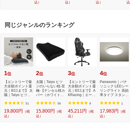
込）
込）
込）
込
ー
ブ
同じジャンルのランキング
1
2
3
4
位
位
位
位
【エントリーで最
太陽｜Taiyo ヒツ
【エントリーで最
Panasonic｜パナ
大全額ポイント還
ジのいらない枕-至
大全額ポイント還
ソニック LEDシー
元｜8/11まで】 太
極-【テンセル枕カ
元｜8/11まで】 A
リングライト 高効
陽｜Taiyo ヒツジ
バー（ホワイト）
KRacing｜エーケ
率タイプ スタンダ
のいらない枕 -...
付き】
ーレーシング ゲ
ードシリーズ H
ー...
H...
51
56
9
1
19,800円
15,800円
45,211円
17,983円
（税
（税
（税
（税
込）
込）
込）
込）