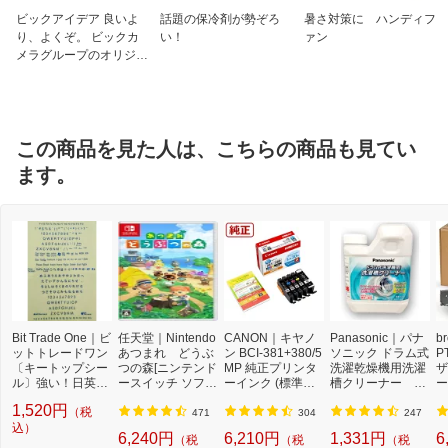
ビックアイデア 良いよ
話題の保冷剤が勢ぞろ
暑さ対策に ハンディフ
り、よくぞ。 ビックカ
い！
ァン
メラグループのオリジナ
ルブランド
この商品を見た人は、こちらの商品も見てい
ます。
Bit Trade One｜ビ
任天堂｜Nintendo
CANON｜キヤノ
Panasonic｜パナ
b
ットトレードワン
あつまれ どうぶ
ン BCI-381+380/5
ソニック ドラム式
P
〔キートップシー
つの森[ニンテンド
MP 純正プリンタ
洗濯乾燥機用洗濯
ザ
ル〕強い！日英対
ースイッチ ソフ
ーインク (標準容
槽クリーナー N-
ー
応転写式キートッ
ト]【Switch】
量) 5色パック[BCI
W2[ドラム式洗濯
ュ
1,520円
（税
プシールセット ブ
3813805MP]
機 洗浄 洗剤 750m
T
471
304
247
ルー DYKTSBL
込）
l NW2]【rb_pcp】
幅
6,240円
6,210円
1,331円
6
（税
（税
（税
O