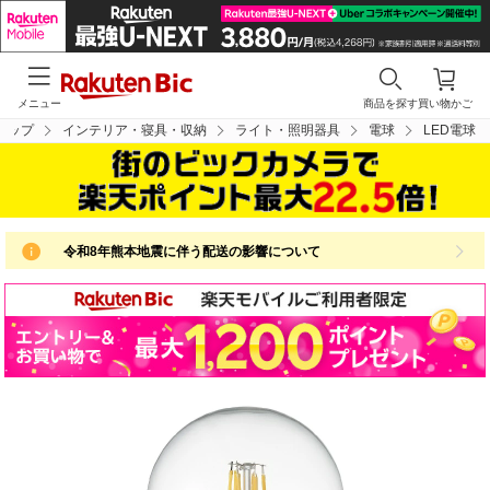
メニュー
商品を探す
買い物かご
トップ
インテリア・寝具・収納
ライト・照明器具
電球
LED電球
令和8年熊本地震に伴う配送の影響について