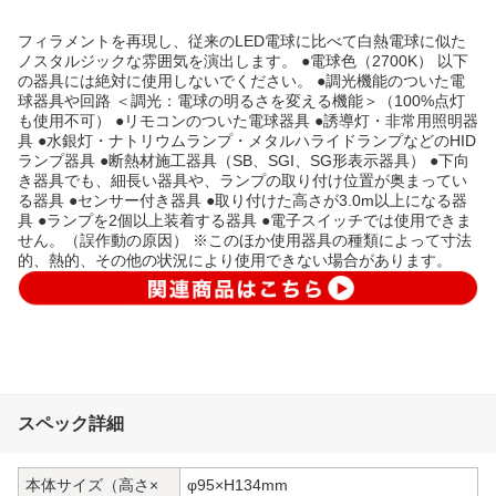
フィラメントを再現し、従来のLED電球に比べて白熱電球に似た
ノスタルジックな雰囲気を演出します。 ●電球色（2700K） 以下
の器具には絶対に使用しないでください。 ●調光機能のついた電
球器具や回路 ＜調光：電球の明るさを変える機能＞（100%点灯
も使用不可） ●リモコンのついた電球器具 ●誘導灯・非常用照明器
具 ●水銀灯・ナトリウムランプ・メタルハライドランプなどのHID
ランプ器具 ●断熱材施工器具（SB、SGI、SG形表示器具） ●下向
き器具でも、細長い器具や、ランプの取り付け位置が奥まってい
る器具 ●センサー付き器具 ●取り付けた高さが3.0m以上になる器
具 ●ランプを2個以上装着する器具 ●電子スイッチでは使用できま
せん。（誤作動の原因） ※このほか使用器具の種類によって寸法
的、熱的、その他の状況により使用できない場合があります。
スペック詳細
本体サイズ（高さ×
φ95×H134mm