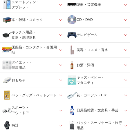
スマートフォン・
楽器・音響機器
タブレット
本・雑誌・コミック
CD・DVD
キッチン用品・
テレビゲーム
食器・調理器具
医薬品・コンタクト・介護用
美容・コスメ・香水
品
ダイエット・
お酒・洋酒
健康用品
キッズ・ベビー・
おもちゃ
マタニティ
ペットグッズ・ペットフード
花・ガーデン・DIY
スポーツ・
日用品雑貨・文房具・手芸
アウトドア
バック・スーツケース・旅行
時計
用品