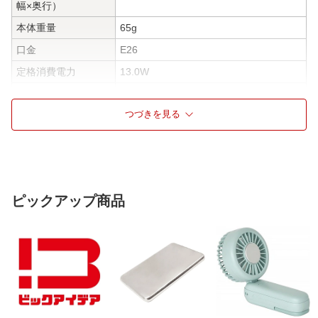
幅×奥行）
本体重量
65g
口金
E26
定格消費電力
13.0W
全光束
1520lm
つづきを見る
調光器対応
非対応
調色対応(電球)
非対応
電球の色
電球色
断熱材対応
非対応
ピックアップ商品
密閉器具対応
非対応
仕様1
定格電圧：100V
仕様2
定格入力電流：0.132A
仕様3
設計寿命：20000h