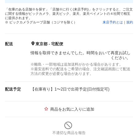
「在庫のある店舗※を探す」「店舗※に行く(来店予約)」をクリックすると、ご注文
に関する情報がビックカメラ、楽天ビック、楽天、楽天ペイメントの４社間で相互
に提供されます。
※ ビックカメラグループ店舗（コジマを除く）
来店予約とは
｜
規約
配送
東京都 - 宅配便
情報を取得できませんでした。時間をおいて再度お試し
ください。
※離島・一部地域は追加送料がかかる場合があります。
※最安送料での配送をご希望の場合、注文確認画面にて配送
方法の変更が必要な場合があります。
配送予定
【在庫有り】1〜2日で出荷予定(日付指定可)
商品をお気に入りに追加
不適切な商品を報告