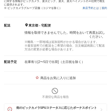
に関する情報がビックカメラ、楽天ビック、楽天、楽天ペイメントの４社間で相互
に提供されます。
※ ビックカメラグループ店舗（コジマを除く）
来店予約とは
｜
規約
配送
東京都 - 宅配便
情報を取得できませんでした。時間をおいて再度お試し
ください。
※離島・一部地域は追加送料がかかる場合があります。
※最安送料での配送をご希望の場合、注文確認画面にて配送
方法の変更が必要な場合があります。
配送予定
在庫有り[2〜5日で出荷]（土日祝を除く）
商品をお気に入りに追加
不適切な商品を報告
街のビックカメラSPUステータスに応じたボーナスポイント