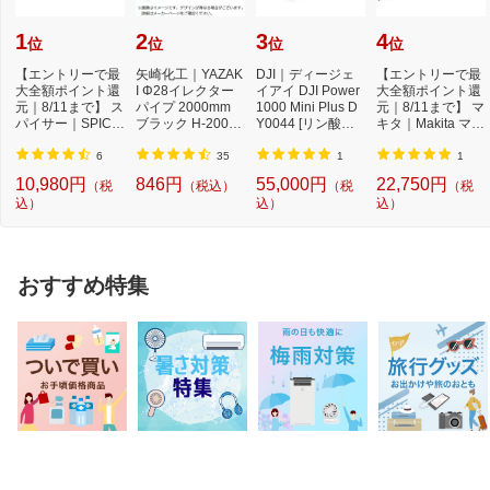
1
2
3
4
位
位
位
位
【エントリーで最
矢崎化工｜YAZAK
DJI｜ディージェ
【エントリーで最
大全額ポイント還
I Φ28イレクター
イアイ DJI Power
大全額ポイント還
元｜8/11まで】 ス
パイプ 2000mm
1000 Mini Plus D
元｜8/11まで】 マ
パイサー｜SPICE
ブラック H-2000-
Y0044 [リン酸鉄
キタ｜Makita マキ
RR SPICERR ポ
S-BL
リチウムイオン
タ 充電式ポー...
ケ...
電...
6
35
1
1
10,980円
846円
55,000円
22,750円
（税
（税込）
（税
（税
込）
込）
込）
おすすめ特集