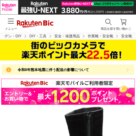
メニュー
商品を探す
買い物かご
ーデン・DIY
DIY・工具
安全・保護用品
作業靴・安全靴
安全靴
令和8年熊本地震に伴う配送の影響について