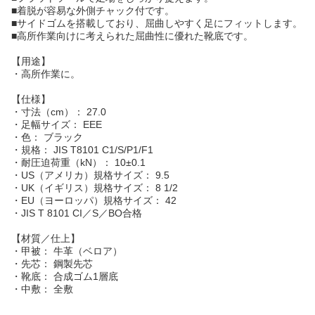
■着脱が容易な外側チャック付です。
■サイドゴムを搭載しており、屈曲しやすく足にフィットします。
■高所作業向けに考えられた屈曲性に優れた靴底です。
【用途】
・高所作業に。
【仕様】
・寸法（cm）： 27.0
・足幅サイズ： EEE
・色： ブラック
・規格： JIS T8101 C1/S/P1/F1
・耐圧迫荷重（kN）： 10±0.1
・US（アメリカ）規格サイズ： 9.5
・UK（イギリス）規格サイズ： 8 1/2
・EU（ヨーロッパ）規格サイズ： 42
・JIS T 8101 CI／S／BO合格
【材質／仕上】
・甲被： 牛革（ベロア）
・先芯： 鋼製先芯
・靴底： 合成ゴム1層底
・中敷： 全敷