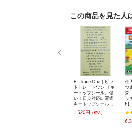
この商品を見た人
｜パナソニ
brother｜ブラザー PT-
Bit Trade One｜ビッ
任天
洗濯乾
P300BT ブラザー ラ
トトレードワン 〔キ
つ
クリー
ベルライター ピータ
ートップシール〕強
森
ドラム式
ッチ キューブ PT-P30
い！日英対応転写式
ッチ
 750
0BT (3.5mm~12mm
キートップシールセ
h】
pcp】
幅/TZeテープ) P-TOU
ット ブルー DYKTSB
1,520円
（税込）
7
122
CH CUBE（ピータッ
L
チキューブ）[PTP300
5,967円
6,
）
（税込）
BT]