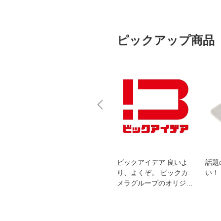
ピックアップ商品
スオー
おすすめ！REGZA 4K液
ビックアイデア 良いよ
話題
洗浄
晶テレビ
り、よくぞ。 ビックカ
い！
メラグループのオリジナ
ルブランド