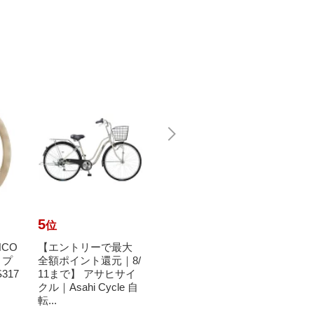
5
6
7
位
位
位
NCO
【エントリーで最大
【エントリーで最大
【エ
 プ
全額ポイント還元｜8/
全額ポイント還元｜8/
全額ポ
317
11まで】 アサヒサイ
11まで】 ブリヂスト
11ま
クル｜Asahi Cycle 自
ン｜BRIDGESTONE
hi 2
転...
27型 ク...
メ...