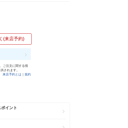
く(来店予約)
と、ご注文に関する情
提供されます。
来店予約とは
｜
規約
スポイント