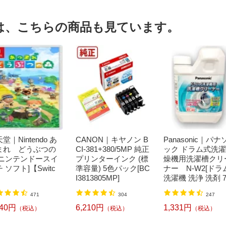
は、こちらの商品も見ています。
堂｜Nintendo あ
CANON｜キヤノン B
Panasonic｜パナ
まれ どうぶつの
CI-381+380/5MP 純正
ック ドラム式洗
[ニンテンドースイ
プリンターインク (標
燥機用洗濯槽クリ
 ソフト]【Switc
準容量) 5色パック[BC
ナー N-W2[ドラ
I3813805MP]
洗濯機 洗浄 洗剤 7
ml NW2]【rb_pcp
471
304
247
240円
6,210円
1,331円
（税込）
（税込）
（税込）