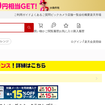
ご利用ガイド
よくあるご質問
ビックカメラ店舗一覧
会社概要
楽天市場
買い物かご
閲覧履歴
お気に入り
購入履歴
/
子レンジ
ログイン
楽天会員登録