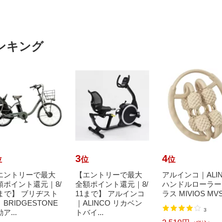
ンキング
3
4
位
位
位
エントリーで最大
【エントリーで最大
アルインコ｜ALI
額ポイント還元｜8/
全額ポイント還元｜8/
ハンドルローラー
1まで】 ブリヂスト
11まで】 アルインコ
ラス MIVIOS MVS
BRIDGESTONE
｜ALINCO リカベン
3
ア...
トバイ...