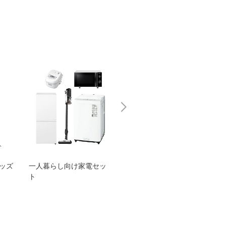
グッズ
一人暮らし向け家電セッ
オススメ！ヤマハ 電動
TEN
ト
アシスト自転車
ェア