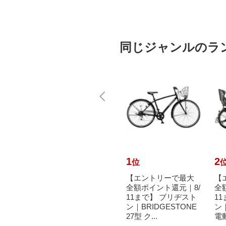
同じジャンルのラ
10
1
2
位
位
で最大
【エントリーで最大
【エントリーで最大
【
元｜8/
全額ポイント還元｜8/
全額ポイント還元｜8/
全
リヂスト
11まで】 ハマー｜HU
11まで】 ブリヂスト
1
TONE
MMER 700×32C型 ク
ン｜BRIDGESTONE
ン｜
ロス...
27型 ク...
電動