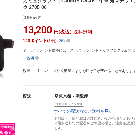
カミュクラフト｜CAMUS CRAFT 牛革 薄マチウ
ク 2705-00
13,200
円(税込)
送料無料
120
ポイント
1倍
内訳
上記ポイント倍率には、スーパーポイントアッププログラム分
-
説明
数量
※注文数量によりお届け日が変わることがありま
配送
東京都 - 宅配便
送料無料ライン対象
すべての配送方法と送料を見る
※離島・一部地域は追加送料がかかる場合があり
※最安送料での配送をご希望の場合、注文確認画
ます。