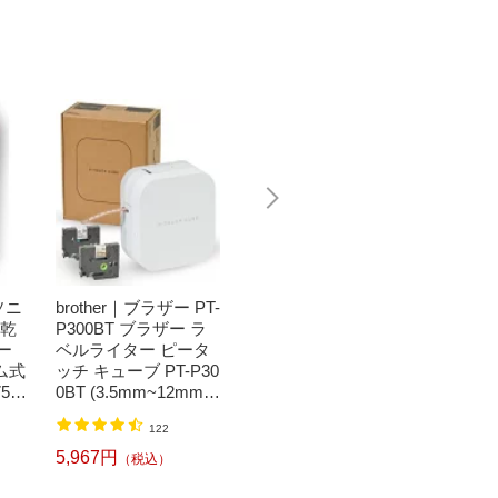
ソニ
brother｜ブラザー PT-
Bit Trade One｜ビッ
任天堂｜N
濯乾
P300BT ブラザー ラ
トトレードワン 〔キ
つまれ
ー
ベルライター ピータ
ートップシール〕強
森[ニ
ム式
ッチ キューブ PT-P30
い！日英対応転写式
ッチ ソ
50
0BT (3.5mm~12mm
キートップシールセ
h】
】
幅/TZeテープ) P-TOU
ット ブルー DYKTSB
1,520円
（税込）
122
CH CUBE（ピータッ
L
チキューブ）[PTP300
5,967円
6,240
（税込）
BT]