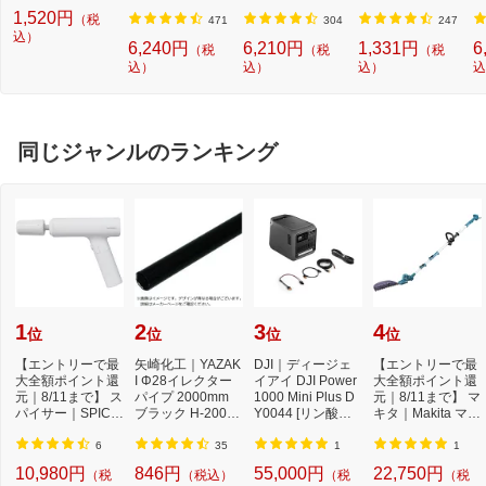
応転写式キートッ
ト]【Switch】
量) 5色パック[BCI
W2[ドラム式洗濯
ュ
1,520円
（税
プシールセット ブ
3813805MP]
機 洗浄 洗剤 750m
T
471
304
247
ルー DYKTSBL
込）
l NW2]【rb_pcp】
幅
6,240円
6,210円
1,331円
6
（税
（税
（税
O
込）
込）
込）
込
ー
ブ
同じジャンルのランキング
1
2
3
4
位
位
位
位
【エントリーで最
矢崎化工｜YAZAK
DJI｜ディージェ
【エントリーで最
大全額ポイント還
I Φ28イレクター
イアイ DJI Power
大全額ポイント還
元｜8/11まで】 ス
パイプ 2000mm
1000 Mini Plus D
元｜8/11まで】 マ
パイサー｜SPICE
ブラック H-2000-
Y0044 [リン酸鉄
キタ｜Makita マキ
RR SPICERR ポ
S-BL
リチウムイオン
タ 充電式ポー...
ケ...
電...
6
35
1
1
10,980円
846円
55,000円
22,750円
（税
（税込）
（税
（税