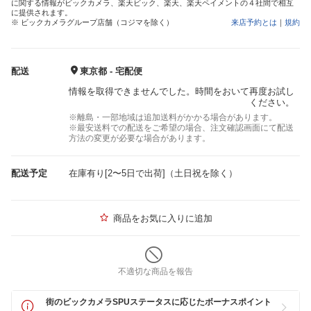
に関する情報がビックカメラ、楽天ビック、楽天、楽天ペイメントの４社間で相互
に提供されます。
※ ビックカメラグループ店舗（コジマを除く）
来店予約とは
｜
規約
配送
東京都 - 宅配便
情報を取得できませんでした。時間をおいて再度お試し
ください。
※離島・一部地域は追加送料がかかる場合があります。
※最安送料での配送をご希望の場合、注文確認画面にて配送
方法の変更が必要な場合があります。
配送予定
在庫有り[2〜5日で出荷]（土日祝を除く）
商品をお気に入りに追加
不適切な商品を報告
街のビックカメラSPUステータスに応じたボーナスポイント