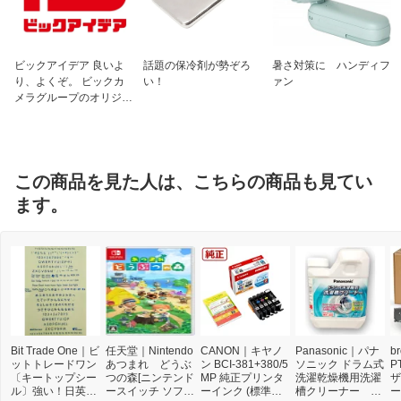
ビックアイデア 良いよ
話題の保冷剤が勢ぞろ
暑さ対策に ハンディフ
り、よくぞ。 ビックカ
い！
ァン
メラグループのオリジナ
ルブランド
この商品を見た人は、こちらの商品も見てい
ます。
Bit Trade One｜ビ
任天堂｜Nintendo
CANON｜キヤノ
Panasonic｜パナ
b
ットトレードワン
あつまれ どうぶ
ン BCI-381+380/5
ソニック ドラム式
P
〔キートップシー
つの森[ニンテンド
MP 純正プリンタ
洗濯乾燥機用洗濯
ザ
ル〕強い！日英対
ースイッチ ソフ
ーインク (標準容
槽クリーナー N-
ー