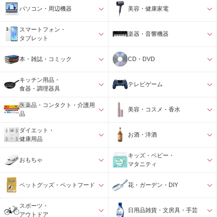
パソコン・周辺機器
美容・健康家電
スマートフォン・
楽器・音響機器
タブレット
本・雑誌・コミック
CD・DVD
キッチン用品・
テレビゲーム
食器・調理器具
医薬品・コンタクト・介護用
美容・コスメ・香水
品
ダイエット・
お酒・洋酒
健康用品
キッズ・ベビー・
おもちゃ
マタニティ
ペットグッズ・ペットフード
花・ガーデン・DIY
スポーツ・
日用品雑貨・文房具・手芸
アウトドア