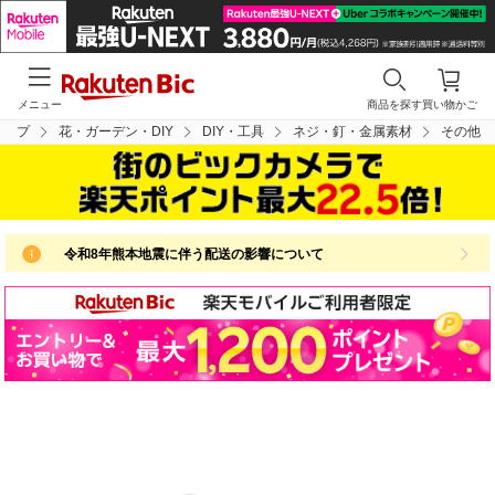
メニュー
商品を探す
買い物かご
トップ
花・ガーデン・DIY
DIY・工具
ネジ・釘・金属素材
その他
令和8年熊本地震に伴う配送の影響について