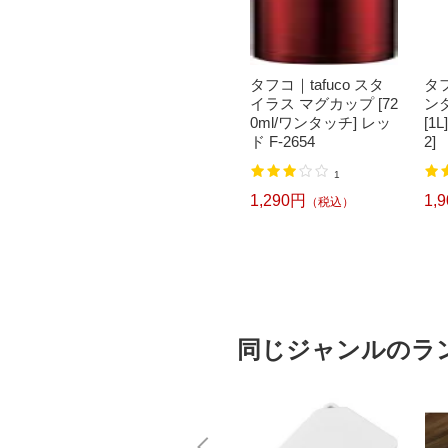
魔法瓶｜リ
タフコ｜tafuco アク
タフコ｜tafuco スタ
タフ
テンレ
ティブボーイ2 レッド
イラス マグカップ [72
ンダ
ボトル
保冷専用直飲みボト
0ml/ワンタッチ] レッ
[1L
ットイエロ
ル [500ml] F-2663[F26
ド F-2654
2]
E【rb_c
63]
1
1,235円
）
（税込）
1,290円
1,
（税込）
同じジャンルのラ