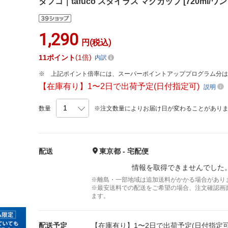
タフコ｜tafuco スタイラス マグカップ [720ml/ワン
1,290
円(税込)
11
ポイント
1倍
内訳
上記ポイント倍率には、スーパーポイントアッププログラム分
【在庫有り】1〜2日で出荷予定(日付指定可)
説明
数量
※注文数量によりお届け日が変わることがあり
配送
東京都 - 宅配便
情報を取得できませんでした
※離島・一部地域は追加送料がかかる場合があり
※最安送料での配送をご希望の場合、注文確認画
ます。
配送予定
【在庫有り】1〜2日で出荷予定(日付指定可