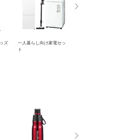
グッズ
一人暮らし向け家電セッ
オススメ！ヤマハ 電動
TEN
ト
アシスト自転車
ェア