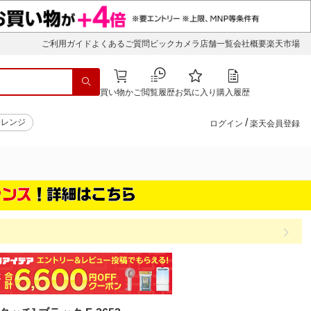
ご利用ガイド
よくあるご質問
ビックカメラ店舗一覧
会社概要
楽天市場
買い物かご
閲覧履歴
お気に入り
購入履歴
/
子レンジ
ログイン
楽天会員登録