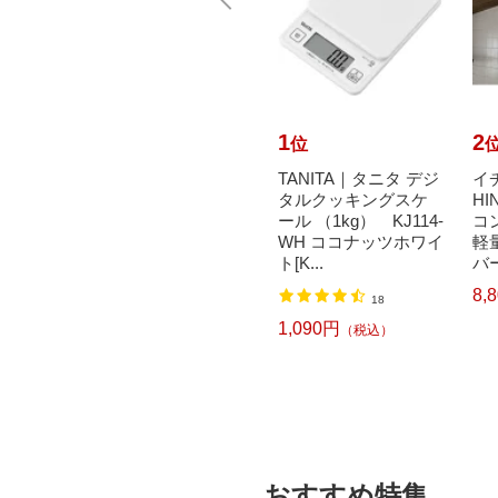
10
1
2
位
位
ニタ デジ
【エントリーで最大
TANITA｜タニタ デジ
イ
グスケ
全額ポイント還元｜8/
タルクッキングスケ
HI
J114-
11まで】 バーミキュ
ール （1kg） KJ114-
コ
リーパー
ラ｜Vermicular バーミ
WH ココナッツホワイ
軽
キ...
ト[K...
バー
23,210円
8,
（税込）
18
1,090円
）
（税込）
おすすめ特集