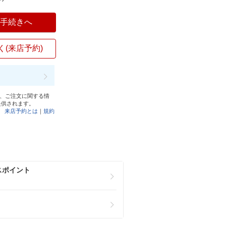
入手続きへ
く(来店予約)
と、ご注文に関する情
提供されます。
来店予約とは
｜
規約
スポイント