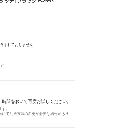
タッチ] ブラック F-2653
は含まれておりません。
ます。
。時間をおいて再度お試しください。
ます。
面にて配送方法の変更が必要な場合があり
)