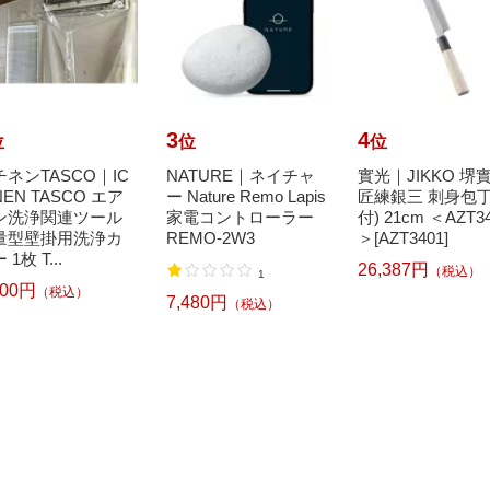
3
4
位
位
位
チネンTASCO｜IC
NATURE｜ネイチャ
實光｜JIKKO 堺
NEN TASCO エア
ー Nature Remo Lapis
匠練銀三 刺身包丁
ン洗浄関連ツール
家電コントローラー
付) 21cm ＜AZT3
量型壁掛用洗浄カ
REMO-2W3
＞[AZT3401]
 1枚 T...
26,387円
（税込）
1
800円
（税込）
7,480円
（税込）