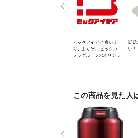
スオー
おすすめ！REGZA 4K液
ビックアイデア 良いよ
話題
洗浄
晶テレビ
り、よくぞ。 ビックカ
い！
メラグループのオリジナ
ルブランド
この商品を見た人