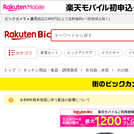
ビックカメラ x 楽天
税込3,980円以上で送料無料(一部地域を除く)
カテゴリ
家電セット
ビックアイデア
ドライヤー
イ
トップ
キッチン用品・食器・調理器具
弁当箱・水筒
その他
令和8年熊本地震に伴う配送の影響について