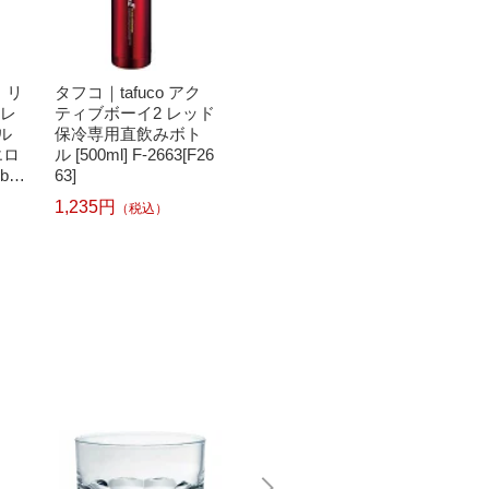
瓶｜リ
タフコ｜tafuco アク
タフコ｜tafuco スタ
タフコ｜t
ンレ
ティブボーイ2 レッド
イラス マグカップ [72
ンダーボ
ル
保冷専用直飲みボト
0ml/ワンタッチ] レッ
[1L] B
エロ
ル [500ml] F-2663[F26
ド F-2654
2]
b_c
63]
1
1,235円
（税込）
1,290円
1,904
（税込）