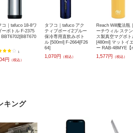
コ｜tafuco 18-8ワ
タフコ｜tafuco アク
Reach Will魔法
ーボトル F-2375
ティブボーイ2ブルー
ーチウィル ステ
] BBT6702[BBT670
保冷専用直飲みボト
ス製真空マグボト
ル [500ml] F-2664[F26
[480ml] マットイ
64]
ー RAB-48MYE【r
1
ooking_cpn】
1,070円
1,577円
（税込）
（税込）
904円
（税込）
ンキング