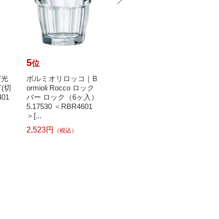
5
6
7
位
位
位
實光
ボルミオリロッコ｜B
エムケー精工｜MKsei
DOS
(切
ormioli Rocco ロック
ko HRC-05SW 保冷米
シャ 
401
バー ロック（6ヶ入）
びつ 6kg RICE COOL
わかき氷
5.17530 ＜RBR4601
（ライスクール） ラ
＞[...
イスホ...
5,14
2,523円
（税込）
2
25,640円
（税込）