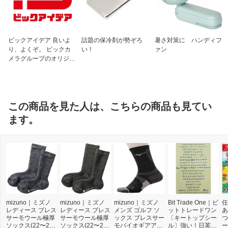
ビックアイデア 良いよ
話題の保冷剤が勢ぞろ
暑さ対策に ハンディフ
り、よくぞ。 ビックカ
い！
ァン
メラグループのオリジナ
ルブランド
この商品を見た人は、こちらの商品も見てい
ます。
mizuno｜ミズノ
mizuno｜ミズノ
mizuno｜ミズノ
Bit Trade One｜ビ
任
レディース ブレス
レディース ブレス
メンズ ゴルフ ソ
ットトレードワン
あ
サーモウール極厚
サーモウール極厚
ックス ブレスサー
〔キートップシー
つ
ソックス(22〜24c
ソックス(22〜24c
モバイオギアアー
ル〕強い！日英対
ー