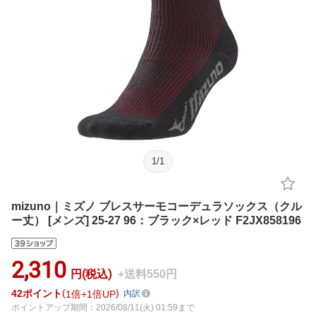
1
/
1
mizuno｜ミズノ ブレスサーモコーデュラソックス（クル
ー丈） [メンズ] 25-27 96：ブラック×レッド F2JX858196
2,310
円(税込)
+送料550円
42
ポイント
1倍
1倍UP
内訳
ポイントアップ期間：2026/08/11(火) 01:59まで