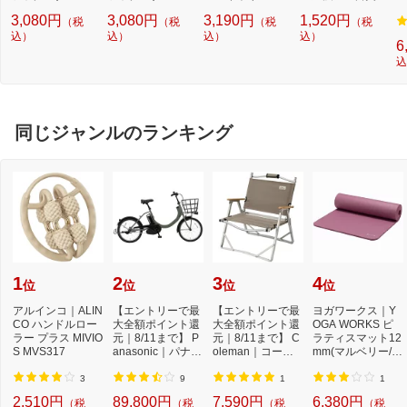
m/ネイビー) B2JX
m/チャコールグレ
チハンモックF8
応転写式キートッ
ト
3,080円
3,080円
3,190円
1,520円
（税
（税
（税
（税
9704【返品交換不
ー) B2JX9704【返
ミドル丈(25〜27c
プシールセット ブ
可】
込）
品交換不可】
込）
m/ブラック)52JX0
込）
ルー DYKTSBL
込）
6
511 09
込
同じジャンルのランキング
1
2
3
4
位
位
位
位
アルインコ｜ALIN
【エントリーで最
【エントリーで最
ヨガワークス｜Y
CO ハンドルロー
大全額ポイント還
大全額ポイント還
OGA WORKS ピ
ラー プラス MIVIO
元｜8/11まで】 P
元｜8/11まで】 C
ラティスマット12
S MVS317
anasonic｜パナソ
oleman｜コール
mm(マルベリー/約
ニック 電動アシ...
マン コンパクト
173cm×61cm×12
フ...
mm) YW...
3
9
1
1
2,510円
89,800円
7,590円
6,380円
（税
（税
（税
（税