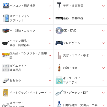
パソコン・周辺機器
美容・健康家電
スマートフォン・
楽器・音響機器
タブレット
本・雑誌・コミック
CD・DVD
キッチン用品・
テレビゲーム
食器・調理器具
医薬品・コンタクト・介護用
美容・コスメ・香水
品
ダイエット・
お酒・洋酒
健康用品
キッズ・ベビー・
おもちゃ
マタニティ
ペットグッズ・ペットフード
花・ガーデン・DIY
スポーツ・
日用品雑貨・文房具・手芸