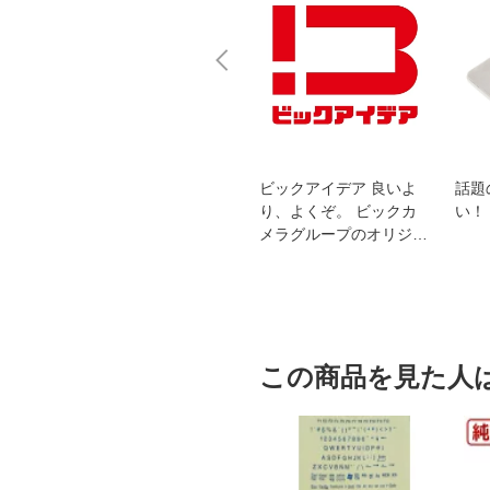
スオー
おすすめ！REGZA 4K液
ビックアイデア 良いよ
話題
洗浄
晶テレビ
り、よくぞ。 ビックカ
い！
メラグループのオリジナ
ルブランド
この商品を見た人