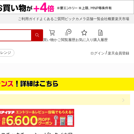
ご利用ガイド
よくあるご質問
ビックカメラ店舗一覧
会社概要
楽天市場
買い物かご
閲覧履歴
お気に入り
購入履歴
/
子レンジ
ログイン
楽天会員登録