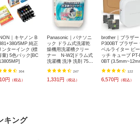
NON｜キヤノン B
Panasonic｜パナソニ
brother｜ブラザー 
-381+380/5MP 純正
ック ドラム式洗濯乾
P300BT ブラザー
リンターインク (標
燥機用洗濯槽クリー
ベルライター ピ
量) 5色パック[BC
ナー N-W2[ドラム式
ッチ キューブ PT-
13805MP]
洗濯機 洗浄 洗剤 750
0BT (3.5mm~12
ml NW2]【rb_pcp】
幅/TZeテープ) P-
304
247
122
CH CUBE（ピー
チキューブ）[PTP
210円
1,331円
6,570円
（税込）
（税込）
（税込）
BT]
ンキング