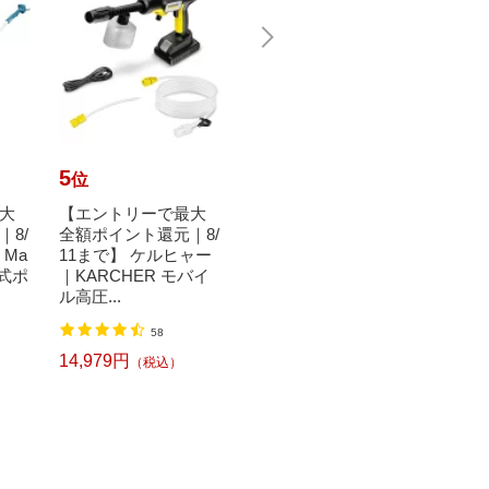
5
6
7
位
位
位
大
【エントリーで最大
ロゴス｜LOGOS 保冷
【エ
8/
全額ポイント還元｜8/
剤 倍速凍結・氷点下
全額ポ
｜Ma
11まで】 ケルヒャー
パックL 81660641[816
11ま
電式ポ
｜KARCHER モバイ
60641]
ポレー
ル高圧...
伸縮...
2
58
1,340円
（税込）
14,979円
10,4
（税込）