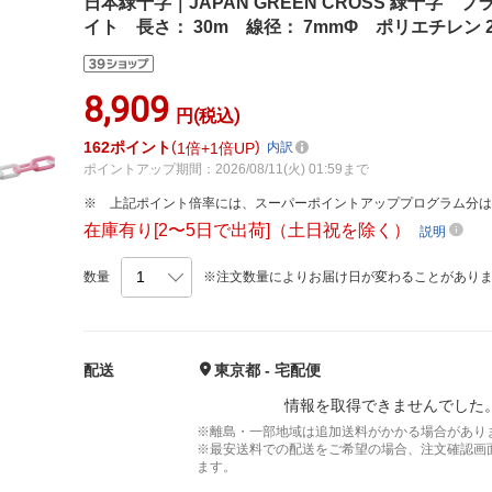
日本緑十字｜JAPAN GREEN CROSS 緑十字
イト 長さ： 30m 線径： 7mmΦ ポリエチレン 28
8,909
円(税込)
162
ポイント
1倍
1倍UP
内訳
ポイントアップ期間：2026/08/11(火) 01:59まで
上記ポイント倍率には、スーパーポイントアッププログラム分
在庫有り[2〜5日で出荷]（土日祝を除く）
説明
数量
※注文数量によりお届け日が変わることがあり
配送
東京都 - 宅配便
情報を取得できませんでした
※離島・一部地域は追加送料がかかる場合があり
※最安送料での配送をご希望の場合、注文確認画
ます。