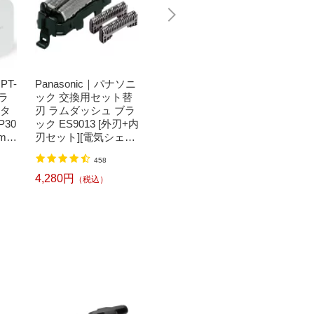
PT-
Panasonic｜パナソニ
Bit Trade One｜ビッ
CANO
 ラ
ック 交換用セット替
トトレードワン 〔キ
CI-38
ータ
刃 ラムダッシュ ブラ
ートップシール〕強
プリン
P30
ック ES9013 [外刃+内
い！日英対応転写式
準容量)
mm
刃セット][電気シェー
キートップシールセ
I38138
TOU
バー 替刃 交換 ラムダ
ット ブルー DYKTSB
1,520円
（税込）
458
タッ
ッシュ ES9013]
L
300
4,280円
6,210
（税込）