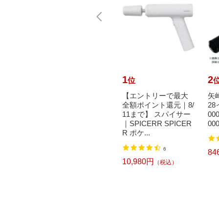
10
1
2
位
位
aoka
寺岡製作所｜Teraoka
【エントリーで最大
矢崎
 布両面テ
Seisakusho 布両面テ
全額ポイント還元｜8/
2
 50m
ープ NO.711 25m
11まで】 スパイサー
00
0X15
mX25M 71125X25
｜SPICERR SPICER
00
R ポケ...
）
1
6
983円
84
（税込）
10,980円
（税込）