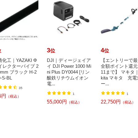
3
4
位
位
位
化工｜YAZAKI Φ
DJI｜ディージェイア
【エントリーで最
8イレクターパイプ 2
イ DJI Power 1000 Mi
全額ポイント還元｜
0mm ブラック H-2
ni Plus DY0044 [リン
11まで】 マキタ
0-S-BL
酸鉄リチウムイオン
kita マキタ 充
電...
ー...
35
1
1
6円
（税込）
55,000円
22,750円
（税込）
（税込）