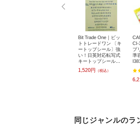
ザー PT-
Panasonic｜パナソニ
Bit Trade One｜ビッ
CA
ザー ラ
ック 交換用セット替
トトレードワン 〔キ
CI
ピータ
刃 ラムダッシュ ブラ
ートップシール〕強
プ
T-P30
ック ES9013 [外刃+内
い！日英対応転写式
準容
12mm
刃セット][電気シェー
キートップシールセ
I38
P-TOU
バー 替刃 交換 ラムダ
ット ブルー DYKTSB
1,520円
（税込）
2
458
ピータッ
ッシュ ES9013]
L
TP300
4,280円
6,
）
（税込）
同じジャンルのラ