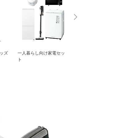
グッズ
一人暮らし向け家電セッ
オススメ！ヤマハ 電動
TEN
ト
アシスト自転車
ェア