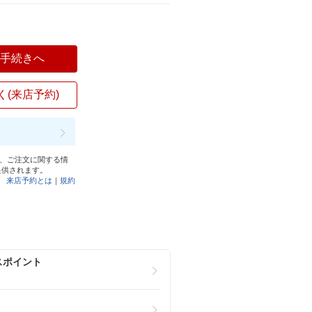
入手続きへ
く(来店予約)
と、ご注文に関する情
提供されます。
来店予約とは
｜
規約
スポイント