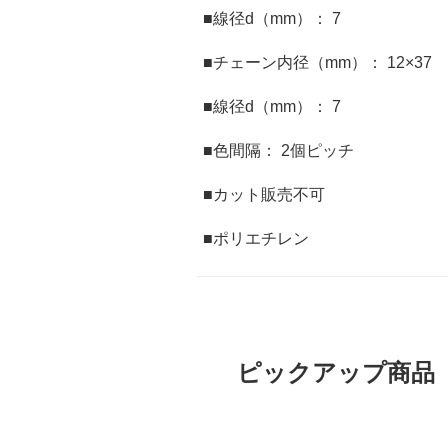
■線径d（mm）： 7
■チェーン内径（mm）： 12×37
■線径d（mm）： 7
■色間隔： 2個ピッチ
■カット販売不可
■ポリエチレン
ピックアップ商品