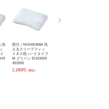
A 洗
西川｜NISHIKAWA 洗
西川｜NISHIKAWA 洗
西川｜N
ッ
えるスリープフィッ
えるスリープフィッ
えるス
パイ
トネス枕 ハ−ドタイプ
トネス枕 ポリエステ
トネス
H9
M グリーン EH93009
ルわた M ベージュ E
プ L 
493500
H93009489300
009492
2,180円
2,180円
3,280
（税込）
（税込）