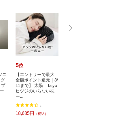
5
6
7
位
位
位
ナソニ
【エントリーで最大
【エントリーで最大
Pana
ング
全額ポイント還元｜8/
全額ポイント還元｜8/
ック 
イプ
11まで】 太陽｜Taiyo
11まで】 太陽｜Taiyo
ライト 
ー
ヒツジのいらない枕
ショーンのいらない
A [6
ー...
枕 ...
色 /リ..
11,9
3
6
18,685円
16,585円
（税込）
（税込）