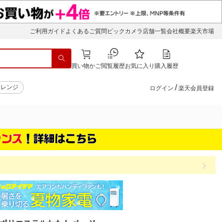
ご利用ガイド
よくあるご質問
ビックカメラ店舗一覧
会社概要
楽天市場
買い物かご
閲覧履歴
お気に入り
購入履歴
/
子レンジ
ログイン
楽天会員登録