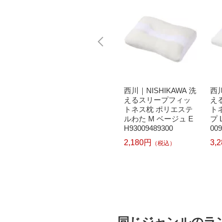
AWA 洗
西川｜NISHIKAWA 洗
西川｜NISHIKAWA 洗
西川
フィッ
えるスリープフィッ
えるスリープフィッ
え
トパイ
トネス枕 ハ−ドタイプ
トネス枕 ポリエステ
ト
ー EH9
M グリーン EH93009
ルわた M ベージュ E
プ 
493500
H93009489300
009
2,180円
2,180円
3,
）
（税込）
（税込）
同じジャンルのラ