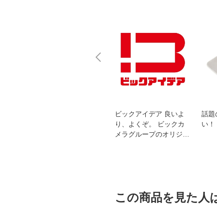
スオー
おすすめ！REGZA 4K液
ビックアイデア 良いよ
話題
洗浄
晶テレビ
り、よくぞ。 ビックカ
い！
メラグループのオリジナ
ルブランド
この商品を見た人