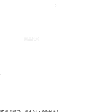
商品比較
。
ム式洗濯機では洗えない場合があり