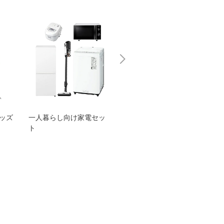
グッズ
一人暮らし向け家電セッ
オススメ！ヤマハ 電動
TEN
ト
アシスト自転車
ェア