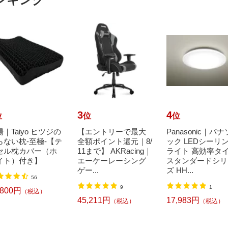
3
4
位
位
位
｜Taiyo ヒツジの
【エントリーで最大
Panasonic｜パ
らない枕-至極-【テ
全額ポイント還元｜8/
ック LEDシーリ
セル枕カバー（ホ
11まで】 AKRacing｜
ライト 高効率タ
イト）付き】
エーケーレーシング
スタンダードシリ
ゲー...
ズ HH...
56
9
1
,800円
（税込）
45,211円
17,983円
（税込）
（税込）