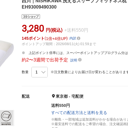
西川｜NISHIKAWA 洗えるスリープフィットネス枕
EH93009490300
3,280
円(税込)
+送料550円
145
ポイント
1倍
4倍UP
内訳
ポイントアップ期間：2026/08/11(火) 01:59まで
上記ポイント倍率には、スーパーポイントアッププログラム分
約2〜3週間で出荷予定
説明
数量
※注文数量によりお届け日が変わることがありま
配送
東京都 - 宅配便
送料550円
すべての配送方法と送料を見る
※離島・一部地域は追加送料がかかる場合があり
※最安送料での配送をご希望の場合、注文確認画