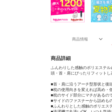
商品情報
商品詳細
ふんわりした感触のポリエステル
頭・首・肩にぴったりフィットし
■首・肩に沿うアーチ型形状と後
■枕の使用向きを変えれば高め・
■枕のサイド部分にマチがあるの
■サイドのファスナーから詰めも
■ふんわりとした感触のポリエス
■洗濯機で丸洗いOK。いつも気