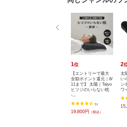
10
1
2
位
位
ヒツジの
太陽｜Taiyo 子ヒツジ
【エントリーで最大
太陽
 カバ
のいらない枕 ブラッ
全額ポイント還元｜8/
い
ラック
ク【テンセル枕カバ
11まで】 太陽｜Taiyo
ン
ー（ホワイト）付
ヒツジのいらない枕
ワ
き】
-...
込）
2
51
15
11,520円
19,800円
（税込）
（税込）