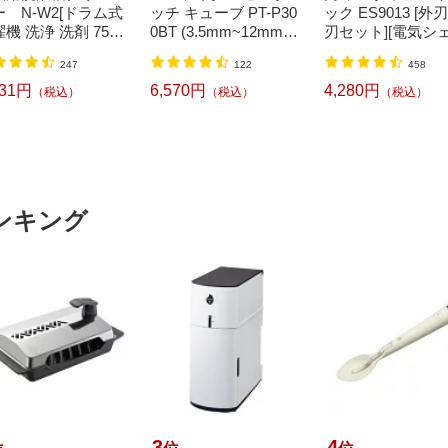
ー N-W2[ドラム式
ッチ キューブ PT-P30
ック ES9013 [外
機 洗浄 洗剤 750
0BT (3.5mm~12mm
刃セット][電気シ
 NW2]【rb_pcp】
幅/TZeテープ) P-TOU
バー 替刃 交換 ラ
247
122
458
CH CUBE（ピータッ
ッシュ ES9013]
チキューブ）[PTP300
331円
6,570円
4,280円
（税込）
（税込）
（税込）
BT]
ンキング
3
4