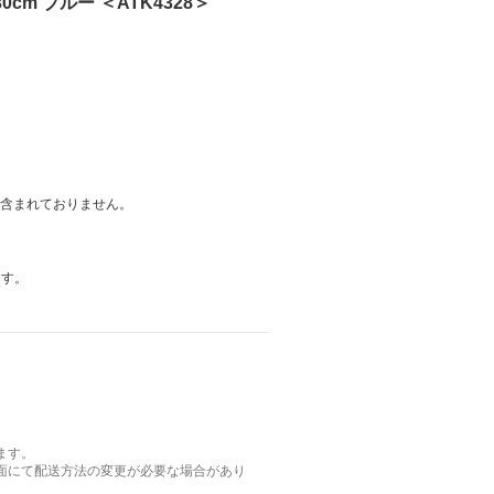
30cm ブルー ＜ATK4328＞
は含まれておりません。
ます。
ます。
面にて配送方法の変更が必要な場合があり