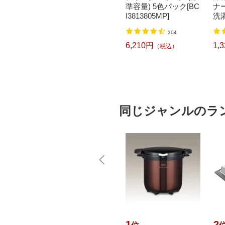
 [外刃+内
2＞[JSV32]
準容量) 5色パック[BC
ナ
気シェー
I3813805MP]
洗濯
5,939円
（税込）
 ラムダ
ml
8
304
]
6,210円
1,
）
（税込）
同じジャンルのラ
10
1
2