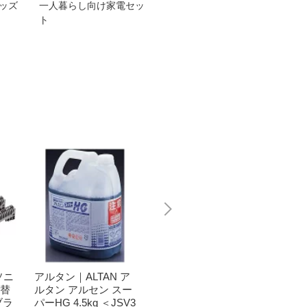
グッズ
一人暮らし向け家電セッ
オススメ！ヤマハ 電動
TEN
ト
アシスト自転車
ェア
ソニ
アルタン｜ALTAN ア
CANON｜キヤノン B
Pana
ト替
ルタン アルセン スー
CI-381+380/5MP 純正
ック 
ブラ
パーHG 4.5kg ＜JSV3
プリンターインク (標
燥機用