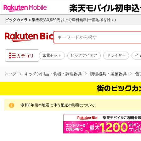
ビックカメラ x 楽天
税込3,980円以上で送料無料(一部地域を除く)
カテゴリ
家電セット
ビックアイデア
ドライヤー
イ
トップ
キッチン用品・食器・調理器具
調理器具・製菓器具
包
令和8年熊本地震に伴う配送の影響について