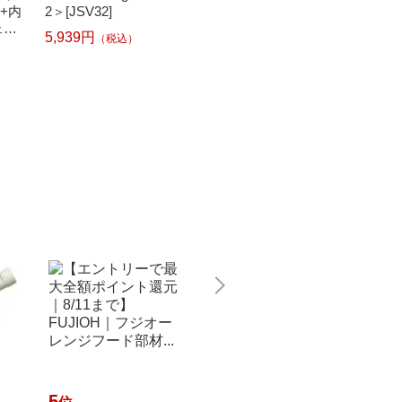
刃+内
2＞[JSV32]
準容量) 5色パック[BC
ナー N
ェー
I3813805MP]
洗濯機 
5,939円
（税込）
ムダ
ml NW
304
6,210円
1,331
（税込）
5
6
7