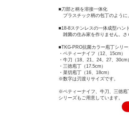
■刀部と柄を溶接一体化
プラスチック柄の包丁のように
■18-8ステンレスの一体成型ハン
雑菌の住み家を作りません。さ
■TKG-PRO抗菌カラー庖丁シリ
・ペティーナイフ（12、15cm）
・牛刀（18、21、24、27、30cm
・三徳庖丁（17.5cm）
・菜切庖丁（16、18cm）
※数字は刃渡りサイズです。
※ペティーナイフ、牛刀、三徳庖
シリーズもご用意しています。