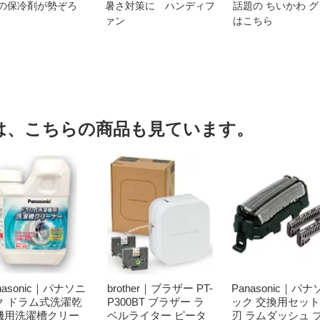
の保冷剤が勢ぞろ
暑さ対策に ハンディフ
話題の ちいかわ 
ァン
はこちら
は、こちらの商品も見ています。
nasonic｜パナソニ
brother｜ブラザー PT-
Panasonic｜パナ
ク ドラム式洗濯乾
P300BT ブラザー ラ
ック 交換用セッ
機用洗濯槽クリー
ベルライター ピータ
刃 ラムダッシュ 