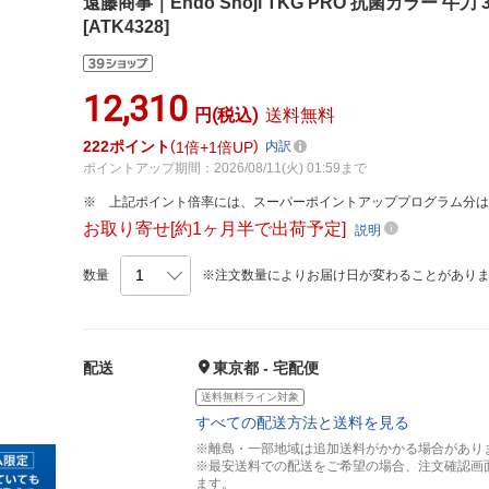
遠藤商事｜Endo Shoji TKG PRO 抗菌カラー 牛刀 
[ATK4328]
12,310
円(税込)
送料無料
222
ポイント
1倍
1倍UP
内訳
ポイントアップ期間：2026/08/11(火) 01:59まで
上記ポイント倍率には、スーパーポイントアッププログラム分
お取り寄せ[約1ヶ月半で出荷予定]
説明
数量
※注文数量によりお届け日が変わることがあり
配送
東京都 - 宅配便
送料無料ライン対象
すべての配送方法と送料を見る
※離島・一部地域は追加送料がかかる場合があり
※最安送料での配送をご希望の場合、注文確認画
ます。