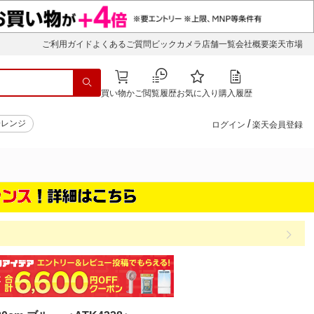
ご利用ガイド
よくあるご質問
ビックカメラ店舗一覧
会社概要
楽天市場
買い物かご
閲覧履歴
お気に入り
購入履歴
/
子レンジ
ログイン
楽天会員登録