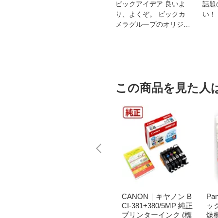
スオー
おすすめ！REGZA 4K液
ビックアイデア 良いよ
話題
洗浄
晶テレビ
り、よくぞ。 ビックカ
い！
メラグループのオリジナ
ルブランド
この商品を見た人
｜パナソニ
アルタン｜ALTAN ア
CANON｜キヤノン B
Pa
ット替
ルタン アルセン スー
CI-381+380/5MP 純正
ッ
ュ ブラ
パーHG 4.5kg ＜JSV3
プリンターインク (標
燥