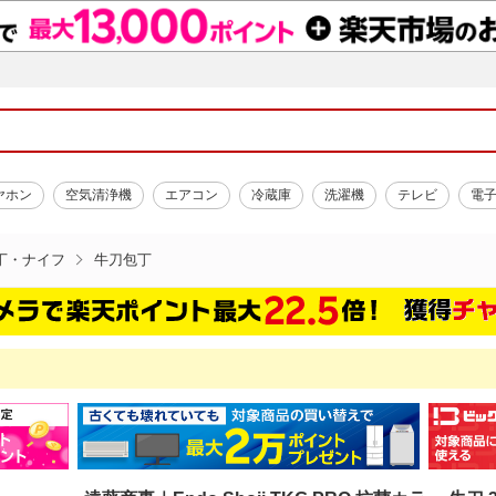
ヤホン
空気清浄機
エアコン
冷蔵庫
洗濯機
テレビ
電
丁・ナイフ
牛刀包丁