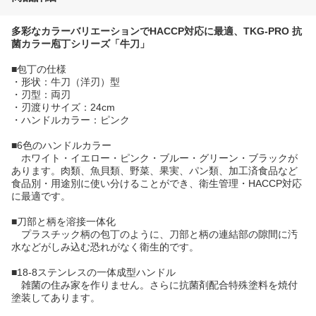
多彩なカラーバリエーションでHACCP対応に最適、TKG-PRO 抗
菌カラー庖丁シリーズ「牛刀」
■包丁の仕様
・形状：牛刀（洋刃）型
・刃型：両刃
・刃渡りサイズ：24cm
・ハンドルカラー：ピンク
■6色のハンドルカラー
ホワイト・イエロー・ピンク・ブルー・グリーン・ブラックが
あります。肉類、魚貝類、野菜、果実、パン類、加工済食品など
食品別・用途別に使い分けることができ、衛生管理・HACCP対応
に最適です。
■刀部と柄を溶接一体化
プラスチック柄の包丁のように、刀部と柄の連結部の隙間に汚
水などがしみ込む恐れがなく衛生的です。
■18-8ステンレスの一体成型ハンドル
雑菌の住み家を作りません。さらに抗菌剤配合特殊塗料を焼付
塗装してあります。