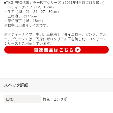
■TKG-PRO抗菌カラー庖丁シリーズ（2021年4月時点取り扱い）
・ペティーナイフ（12、15cm）
・牛刀（18、21、24、27、30cm）
・三徳庖丁（17.5cm）
・菜切庖丁（16、18cm）
※数字は刃渡りサイズです。
※ペティーナイフ、牛刀、三徳庖丁（各イエロー、ピンク、ブル
ー、グリーン）は、刀身にゼロクリア加工を施したエコクリーン
シリーズもご用意しています。
スペック詳細
仕様1
柄色：ピンク系