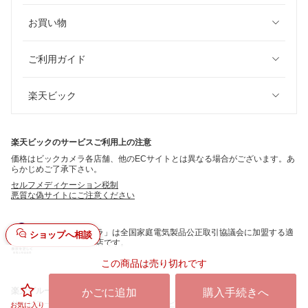
お買い物
ご利用ガイド
楽天ビック
楽天ビックのサービスご利用上の注意
価格はビックカメラ各店舗、他のECサイトとは異なる場合がございます。あ
らかじめご了承下さい。
セルフメディケーション税制
悪質な偽サイトにご注意ください
「ビックカメラ」は全国家庭電気製品公正取引協議会に加盟する適
ショップへ相談
正な表示推進店です。
この商品は売り切れです
©
Rakuten Bic
楽天グループ
かごに追加
購入手続きへ
サービス一覧
お問い合わせ一覧
サステナビリティ
個人情報保護方針
お気に入り