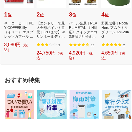
1
2
3
4
位
位
位
位
キーコーヒー｜KE
【エントリーで最
パール金属｜PEA
野田琺瑯｜Noda
Y COFFEE illy
大全額ポイント還
RL METAL 《IH対
Horo アムケトル
（イリー） エスプ
元｜8/11まで】 キ
応》クイックエコ
グリーン AM-20K
レッソカプセル ミ
リンホールディン
3層底切り替え式
G
ディアムロース
グス｜Kirin Hol...
圧力鍋 3．5L H50
3,080円
（税
ト...
40...
3
33
2
込）
24,750円
4,920円
4,650円
（税
（税
（税
込）
込）
込）
おすすめ特集