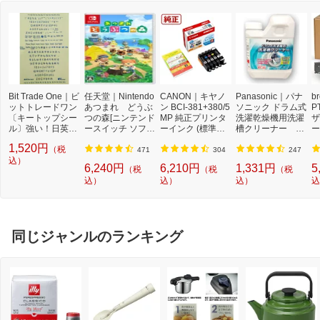
Bit Trade One｜ビ
任天堂｜Nintendo
CANON｜キヤノ
Panasonic｜パナ
b
ットトレードワン
あつまれ どうぶ
ン BCI-381+380/5
ソニック ドラム式
P
〔キートップシー
つの森[ニンテンド
MP 純正プリンタ
洗濯乾燥機用洗濯
ザ
ル〕強い！日英対
ースイッチ ソフ
ーインク (標準容
槽クリーナー N-
ー
応転写式キートッ
ト]【Switch】
量) 5色パック[BCI
W2[ドラム式洗濯
ュ
1,520円
（税
プシールセット ブ
3813805MP]
機 洗浄 洗剤 750m
T
471
304
247
ルー DYKTSBL
込）
l NW2]【rb_pcp】
幅
6,240円
6,210円
1,331円
5
（税
（税
（税
O
込）
込）
込）
込
ー
ブ
同じジャンルのランキング