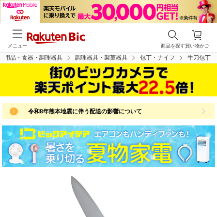
メニュー
商品を探す
買い物かご
ン用品・食器・調理器具
調理器具・製菓器具
包丁・ナイフ
牛刀包丁
令和8年熊本地震に伴う配送の影響について