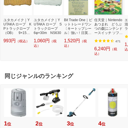
ユタカメイク｜Y
ユタカメイク｜Y
Bit Trade One｜ビ
任天堂｜Nintendo
エ
UTAKA ロープ K
UTAKA ロープ S
ットトレードワン
あつまれ どうぶ
混
Pトラックロープ
トラックロープ
〔キートップシー
つの森[ニンテンド
ラ
（OB） 9×15 T
6φ×30m NS630
ル〕強い！日英対
ースイッチ ソフ
RK1
応転写式キートッ
ト]【Switch】
993円
1,060円
1,520円
（税込）
（税
（税
プシールセット ブ
471
1
込）
ルー DYKTSBL
込）
6,240円
（税
込
込）
同じジャンルのランキング
1
2
3
4
位
位
位
位