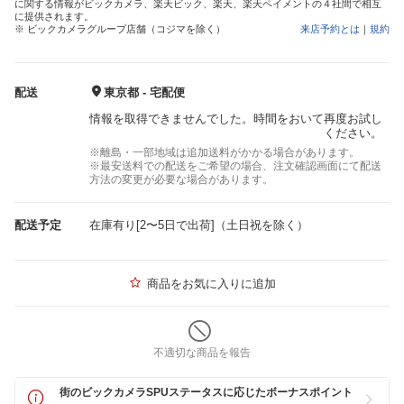
に関する情報がビックカメラ、楽天ビック、楽天、楽天ペイメントの４社間で相互
に提供されます。
※ ビックカメラグループ店舗（コジマを除く）
来店予約とは
｜
規約
配送
東京都 - 宅配便
情報を取得できませんでした。時間をおいて再度お試し
ください。
※離島・一部地域は追加送料がかかる場合があります。
※最安送料での配送をご希望の場合、注文確認画面にて配送
方法の変更が必要な場合があります。
配送予定
在庫有り[2〜5日で出荷]（土日祝を除く）
商品をお気に入りに追加
不適切な商品を報告
街のビックカメラSPUステータスに応じたボーナスポイント