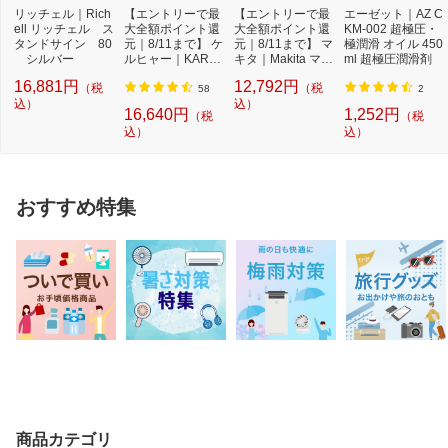
リッチェル｜Rich
【エントリーで最
【エントリーで最
エーゼット｜AZ C
ell リッチェル ス
大全額ポイント還
大全額ポイント還
KM-002 超極圧・
タンドサイン 80
元｜8/11まで】 ケ
元｜8/11まで】 マ
極潤滑 オイル 450
シルバー
ルヒャー｜KARC
キタ｜Makita マキ
ml 超極圧潤滑剤
HER モバイル高
タ 充電式草刈...
16,881円
12,792円
（税
（税
圧...
58
2
込）
込）
16,640円
1,252円
（税
（税
込）
込）
おすすめ特集
商品カテゴリ