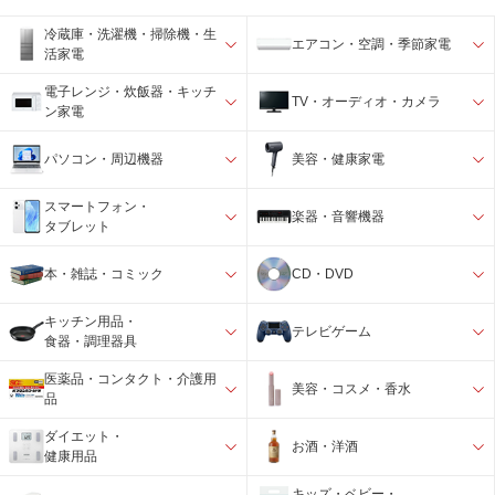
冷蔵庫・洗濯機・掃除機・生
エアコン・空調・季節家電
活家電
電子レンジ・炊飯器・キッチ
TV・オーディオ・カメラ
ン家電
パソコン・周辺機器
美容・健康家電
スマートフォン・
楽器・音響機器
タブレット
本・雑誌・コミック
CD・DVD
キッチン用品・
テレビゲーム
食器・調理器具
医薬品・コンタクト・介護用
美容・コスメ・香水
品
ダイエット・
お酒・洋酒
健康用品
キッズ・ベビー・