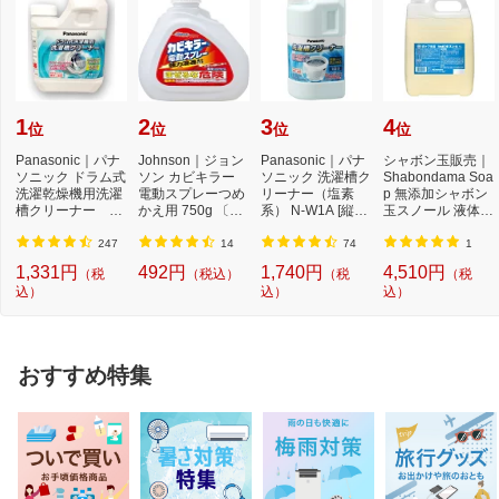
1
2
3
4
位
位
位
位
Panasonic｜パナ
Johnson｜ジョン
Panasonic｜パナ
シャボン玉販売｜
ソニック ドラム式
ソン カビキラー
ソニック 洗濯槽ク
Shabondama Soa
洗濯乾燥機用洗濯
電動スプレーつめ
リーナー（塩素
p 無添加シャボン
槽クリーナー N-
かえ用 750g 〔お
系） N-W1A [縦型
玉スノール 液体タ
W2[ドラム式洗
風呂用洗剤〕【rb
洗濯機対応 /塩素
イプ 本体 5L
濯...
_...
系...
247
14
74
1
1,331円
492円
1,740円
4,510円
（税
（税込）
（税
（税
込）
込）
込）
おすすめ特集