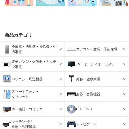
商品カテゴリ
冷蔵庫・洗濯機・掃除機・生
エアコン・空調・季節家電
活家電
電子レンジ・炊飯器・キッチ
TV・オーディオ・カメラ
ン家電
パソコン・周辺機器
美容・健康家電
スマートフォン・
楽器・音響機器
タブレット
本・雑誌・コミック
CD・DVD
キッチン用品・
テレビゲーム
食器・調理器具