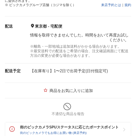
に提供されます。
※ ビックカメラグループ店舗（コジマを除く）
来店予約とは
｜
規約
配送
東京都 - 宅配便
情報を取得できませんでした。時間をおいて再度お試し
ください。
※離島・一部地域は追加送料がかかる場合があります。
※最安送料での配送をご希望の場合、注文確認画面にて配送
方法の変更が必要な場合があります。
配送予定
【在庫有り】1〜2日で出荷予定(日付指定可)
商品をお気に入りに追加
不適切な商品を報告
街のビックカメラSPUステータスに応じたボーナスポイント
街のビックカメラでもお得にお買い物 (来店予約)