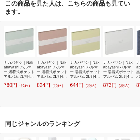
この商品を見た人は、こちらの商品も見てい
ます。
ナカバヤシ｜Nak
ナカバヤシ｜Nak
ナカバヤシ｜Nak
ナカバヤシ｜Nak
ナ
abayashi ハルマ
abayashi ハルマ
abayashi ハルマ
abayashi ハルマ
a
ー 溶着式ポケット
ー 溶着式ポケット
ー 溶着式ポケット
ー 溶着式ポケット
黒
アルバム 2L判40
アルバム 2L判40
アルバム 2L判40
アルバム 2L判40
バ
枚収納 AHR2LP3
枚収納 AHR2LP3
枚収納 AHR2LP3
枚収納 AHR2LP3
4
780円
824円
644円
873円
8
（税込）
（税込）
（税込）
（税込）
01B ミントブルー
01P ピンク
01Y イエロー
01W ホワイト
同じジャンルのランキング