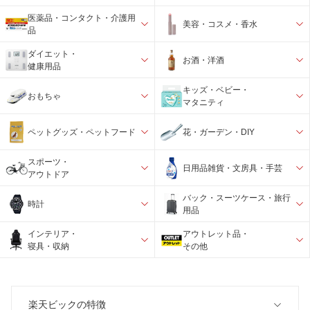
医薬品・コンタクト・介護用
美容・コスメ・香水
品
ダイエット・
お酒・洋酒
健康用品
キッズ・ベビー・
おもちゃ
マタニティ
ペットグッズ・ペットフード
花・ガーデン・DIY
スポーツ・
日用品雑貨・文房具・手芸
アウトドア
バック・スーツケース・旅行
時計
用品
インテリア・
アウトレット品・
寝具・収納
その他
楽天ビックの特徴