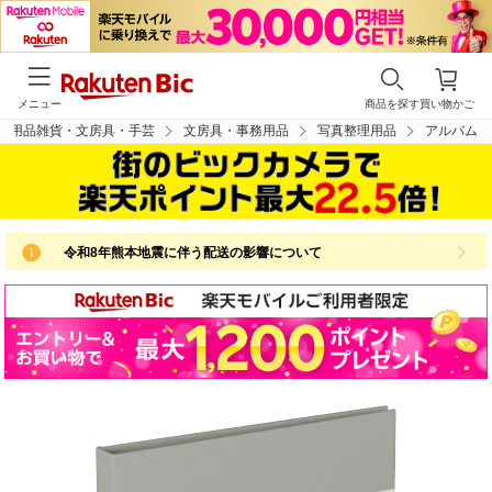
メニュー
商品を探す
買い物かご
日用品雑貨・文房具・手芸
文房具・事務用品
写真整理用品
アルバム
令和8年熊本地震に伴う配送の影響について