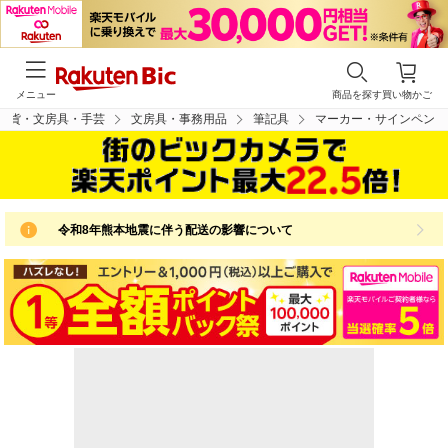
メニュー
商品を探す
買い物かご
雑貨・文房具・手芸
文房具・事務用品
筆記具
マーカー・サインペン
令和8年熊本地震に伴う配送の影響について