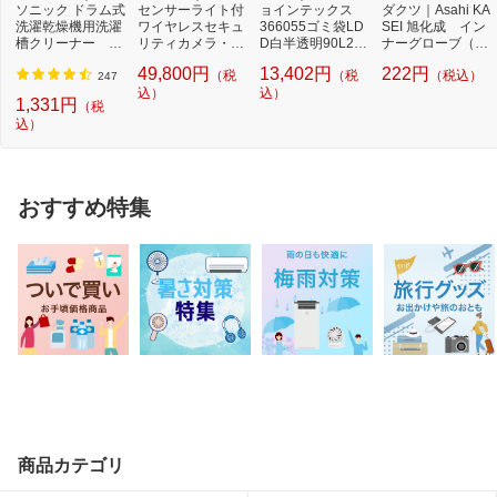
ソニック ドラム式
センサーライト付
ョインテックス
ダクツ｜Asahi KA
洗濯乾燥機用洗濯
ワイヤレスセキュ
366055ゴミ袋LD
SEI 旭化成 イン
槽クリーナー N-
リティカメラ・モ
D白半透明90L2百
ナーグローブ（薄
W2[ドラム式洗
ニターセット 「...
枚 N115J90P N1
手指有りタイ
49,800円
13,402円
222円
（税
（税
（税込）
濯...
15J-9...
プ）...
247
込）
込）
1,331円
（税
込）
おすすめ特集
商品カテゴリ