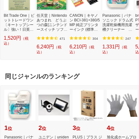
Bit Trade One｜ビ
任天堂｜Nintendo
CANON｜キヤノ
Panasonic｜パナ
b
ットトレードワン
あつまれ どうぶ
ン BCI-381+380/5
ソニック ドラム式
P
〔キートップシー
つの森[ニンテンド
MP 純正プリンタ
洗濯乾燥機用洗濯
ザ
ル〕強い！日英対
ースイッチ ソフ
ーインク (標準容
槽クリーナー N-
ー
応転写式キートッ
ト]【Switch】
量) 5色パック[BCI
W2[ドラム式洗濯
ュ
1,520円
（税
プシールセット ブ
3813805MP]
機 洗浄 洗剤 750m
T
471
304
247
ルー DYKTSBL
込）
l NW2]【rb_pcp】
幅
6,240円
6,210円
1,331円
5
（税
（税
（税
O
込）
込）
込）
込
ー
ブ
同じジャンルのランキング
1
2
3
4
位
位
位
位
Panasonic｜パナ
ユニデン｜uniden
PLUS｜プラス ジ
旭化成ホームプロ