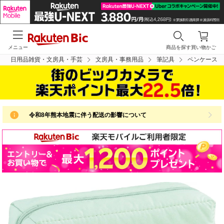
メニュー
商品を探す
買い物かご
日用品雑貨・文房具・手芸
文房具・事務用品
筆記具
ペンケース
令和8年熊本地震に伴う配送の影響について