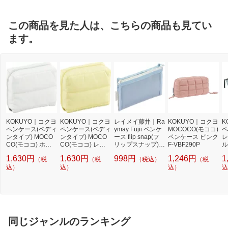
この商品を見た人は、こちらの商品も見てい
ます。
KOKUYO｜コクヨ
KOKUYO｜コクヨ
レイメイ藤井｜Ra
KOKUYO｜コクヨ
K
ペンケース(ペディ
ペンケース(ペディ
ymay Fujii ペンケ
MOCOCO(モココ)
ペ
ンタイプ) MOCO
ンタイプ) MOCO
ース flip snap(フ
ペンケース ピンク
レ
CO(モココ) ホワ
CO(モココ) レモ
リップスナップ)
F-VBF290P
ル
イト F-VBF291W
ンイエロー F-VBF
ブルー FY1236A
1,630円
1,630円
998円
1,246円
1
（税
（税
（税込）
（税
291LY
込）
込）
込）
込
同じジャンルのランキング