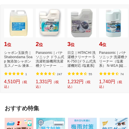
1
2
3
4
位
位
位
位
シャボン玉販売｜
Panasonic｜パナ
日立｜HITACHI 洗
Panasonic｜パナ
Shabondama Soa
ソニック ドラム式
濯槽クリーナー S
ソニック 洗濯槽ク
p 無添加シャボン
洗濯乾燥機用洗濯
K-750 [ドラム式洗
リーナー（塩素
玉スノール 液体タ
槽クリーナー N-
濯機対応 /塩素系]
系） N-W1A [縦型
イプ 本体 5L
W2[ドラム式洗
洗濯機対応 /塩素
濯...
系...
1
247
55
74
4,510円
1,331円
1,232円
1,740円
（税
（税
（税
（税
込）
込）
込）
込）
おすすめ特集