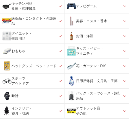
キッチン用品・
テレビゲーム
食器・調理器具
医薬品・コンタクト・介護用
美容・コスメ・香水
品
ダイエット・
お酒・洋酒
健康用品
キッズ・ベビー・
おもちゃ
マタニティ
ペットグッズ・ペットフード
花・ガーデン・DIY
スポーツ・
日用品雑貨・文房具・手芸
アウトドア
バック・スーツケース・旅行
時計
用品
インテリア・
アウトレット品・
寝具・収納
その他