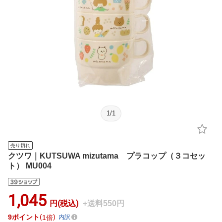
1
/
1
売り切れ
クツワ｜KUTSUWA mizutama プラコップ（３コセッ
ト） MU004
1,045
円(税込)
+送料550円
9
ポイント
1倍
内訳