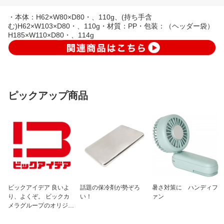
・本体：H62×W80×D80・、110g、(持ち手含
む)H62×W103×D80・、110g・材質：PP・包装：（ヘッダー袋）
H185×W110×D80・、114g
ピックアップ商品
ビックアイデア 良いよ
話題の保冷剤が勢ぞろ
暑さ対策に ハンディフ
り、よくぞ。 ビックカ
い！
ァン
メラグループのオリジナ
ルブランド