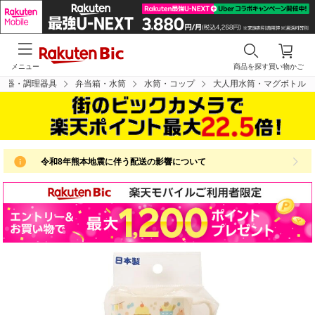
メニュー
商品を探す
買い物かご
食器・調理器具
弁当箱・水筒
水筒・コップ
大人用水筒・マグボトル
令和8年熊本地震に伴う配送の影響について