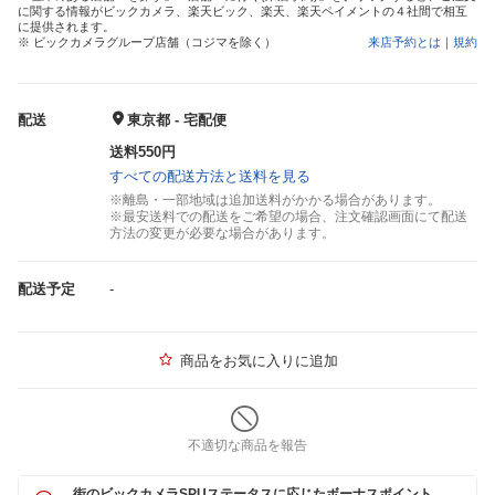
に関する情報がビックカメラ、楽天ビック、楽天、楽天ペイメントの４社間で相互
に提供されます。
※ ビックカメラグループ店舗（コジマを除く）
来店予約とは
｜
規約
配送
東京都 - 宅配便
送料550円
すべての配送方法と送料を見る
※離島・一部地域は追加送料がかかる場合があります。
※最安送料での配送をご希望の場合、注文確認画面にて配送
方法の変更が必要な場合があります。
配送予定
-
商品をお気に入りに追加
不適切な商品を報告
街のビックカメラSPUステータスに応じたボーナスポイント