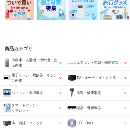
商品カテゴリ
冷蔵庫・洗濯機・掃除機・生
エアコン・空調・季節家電
活家電
電子レンジ・炊飯器・キッチ
TV・オーディオ・カメラ
ン家電
パソコン・周辺機器
美容・健康家電
スマートフォン・
楽器・音響機器
タブレット
本・雑誌・コミック
CD・DVD