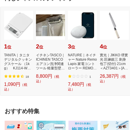
1
2
3
4
位
位
位
位
TANITA｜タニタ
イチネンTASCO｜
NATURE｜ネイチ
實光｜JIKKO 堺實
デジタルクッキン
ICHINEN TASCO
ャー Nature Remo
光 匠練銀三 刺身
グスケール （1k
エアコン洗浄関連
Lapis 家電コント
包丁(切付) 21cm
g） KJ114-WH
ツール 軽量型壁掛
ローラー REMO-2
＜AZT3401＞[AZT
ココナッツホワイ
用洗浄カバー 1枚
W3
3401]
8,800円
26,387円
（税
（税
ト[K...
T...
18
1
込）
込）
1,090円
7,480円
（税
（税
込）
込）
おすすめ特集