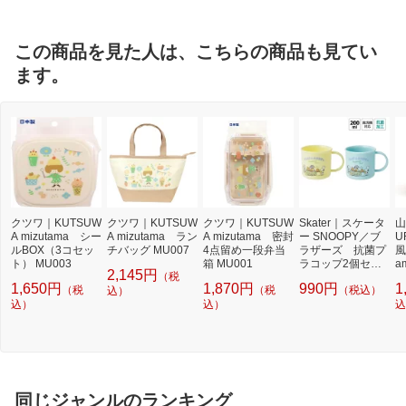
この商品を見た人は、こちらの商品も見てい
ます。
クツワ｜KUTSUW
クツワ｜KUTSUW
クツワ｜KUTSUW
Skater｜スケータ
山
A mizutama シー
A mizutama ラン
A mizutama 密封
ー SNOOPY／ブ
U
ルBOX（3コセッ
チバッグ MU007
4点留め一段弁当
ラザーズ 抗菌プ
風
ト） MU003
箱 MU001
ラコップ2個セッ
a
2,145円
（税
ト KE4AAGW
1,650円
1,870円
990円
1
（税
（税
（税込）
込）
込）
込）
込
同じジャンルのランキング