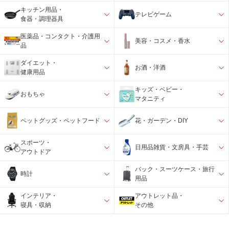
キッチン用品・
テレビゲーム
食器・調理器具
医薬品・コンタクト・介護用
美容・コスメ・香水
品
ダイエット・
お酒・洋酒
健康用品
キッズ・ベビー・
おもちゃ
マタニティ
ペットグッズ・ペットフード
花・ガーデン・DIY
スポーツ・
日用品雑貨・文房具・手芸
アウトドア
バック・スーツケース・旅行
時計
用品
インテリア・
アウトレット品・
寝具・収納
その他