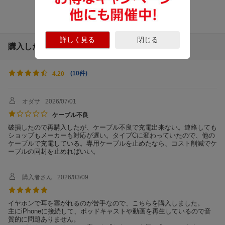
Bluetooth 対応プロ
A2DP、AVRCP、 HSP、 HFP
ファイル
BluetoothVersion
Bluetooth v5.1
詳しく見る
閉じる
Bluetoothマルチペア
2台
購入した人のレビュー
リング
充電端子
USB Type-C
(
10件
)
4.20
音楽再生時間
約8時間
イヤホン充電時間
約1.5時間
オダサ
2026/07/01
急速充電(mm分充電/
10分充電/約90分再生
ケーブル不良
mm分再生)
破損したので再購入したが、ケーブル不良で充電出来ない。連絡しても
ショップもメーカーも対応が遅い。タイプCに変わっていたので、他の
感度
105±3dB
ケーブルで充電している。専用ケーブルを止めたなら、コスト削減でケ
ーブルの同封を止めればいい。
再生周波数帯域
20Hz-20kHz
インピーダンス
8.5Ω ±20%
購入者さん
2026/03/09
防水・防滴
防水対応
リモコン・マイク
マイク対応
イヤホンで耳を塞がれるのが苦手なので、こちらを購入しました。
主にiPhoneに接続して、ポッドキャストや動画を再生しているので音
付属品
OpenRun Mini USB-C、USB-C ケーブル
質的に問題ありません。
（充電用）、キャリングケース、ユーザ