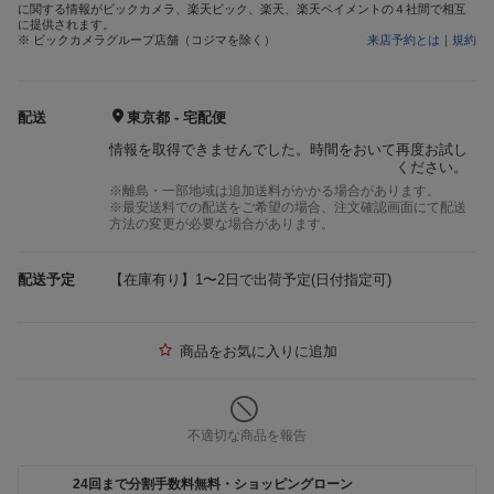
に関する情報がビックカメラ、楽天ビック、楽天、楽天ペイメントの４社間で相互
に提供されます。
※ ビックカメラグループ店舗（コジマを除く）
来店予約とは
｜
規約
配送
東京都 - 宅配便
情報を取得できませんでした。時間をおいて再度お試し
ください。
※離島・一部地域は追加送料がかかる場合があります。
※最安送料での配送をご希望の場合、注文確認画面にて配送
方法の変更が必要な場合があります。
配送予定
【在庫有り】1〜2日で出荷予定(日付指定可)
商品をお気に入りに追加
不適切な商品を報告
24回まで分割手数料無料・ショッピングローン