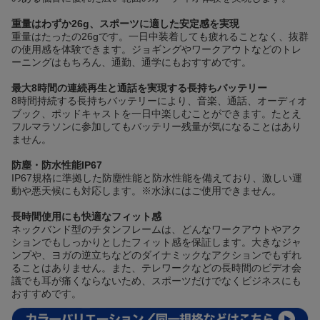
重量はわずか26g、スポーツに適した安定感を実現
重量はたったの26gです。一日中装着しても疲れることなく、抜群
の使用感を体験できます。ジョギングやワークアウトなどのトレ
ーニングはもちろん、通勤、通学にもおすすめです。
最大8時間の連続再生と通話を実現する長持ちバッテリー
8時間持続する長持ちバッテリーにより、音楽、通話、オーディオ
ブック、ポッドキャストを一日中楽しむことができます。たとえ
フルマラソンに参加してもバッテリー残量が気になることはあり
ません。
防塵・防水性能IP67
IP67規格に準拠した防塵性能と防水性能を備えており、激しい運
動や悪天候にも対応します。※水泳にはご使用できません。
長時間使用にも快適なフィット感
ネックバンド型のチタンフレームは、どんなワークアウトやアク
ションでもしっかりとしたフィット感を保証します。大きなジャ
ンプや、ヨガの逆立ちなどのダイナミックなアクションでもずれ
ることはありません。また、テレワークなどの長時間のビデオ会
議でも耳が痛くならないため、スポーツだけでなくビジネスにも
おすすめです。