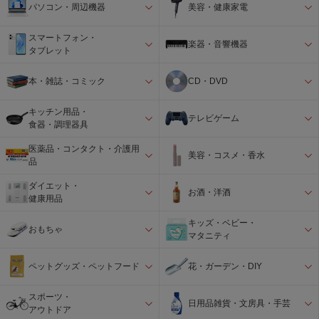
パソコン・周辺機器
美容・健康家電
スマートフォン・
楽器・音響機器
タブレット
本・雑誌・コミック
CD・DVD
キッチン用品・
テレビゲーム
食器・調理器具
医薬品・コンタクト・介護用
美容・コスメ・香水
品
ダイエット・
お酒・洋酒
健康用品
キッズ・ベビー・
おもちゃ
マタニティ
ペットグッズ・ペットフード
花・ガーデン・DIY
スポーツ・
日用品雑貨・文房具・手芸
アウトドア