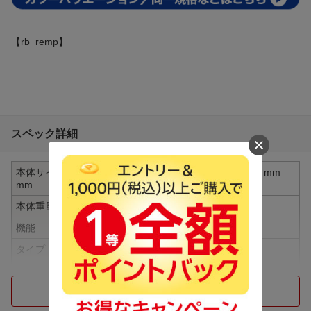
【rb_remp】
スペック詳細
本体サイズ(H×W×D)
約107（W）×45（H）×120（D）mm
mm
本体重量
約26g
機能
ワイヤレス(ネックバンド)
タイプ
骨伝導型
Bluetooth
Bluetooth対応
つづきを見る
BluetoothのClass
Class2