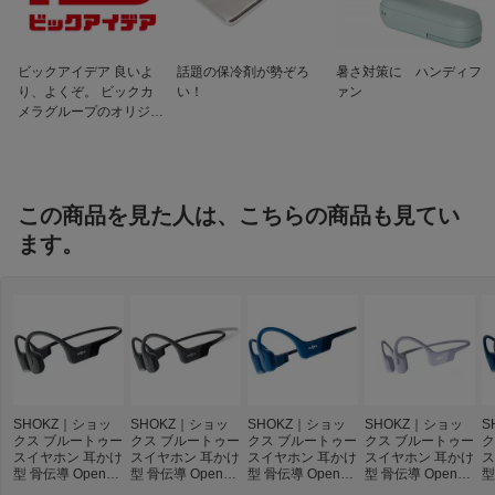
ビックアイデア 良いよ
話題の保冷剤が勢ぞろ
暑さ対策に ハンディフ
り、よくぞ。 ビックカ
い！
ァン
メラグループのオリジナ
ルブランド
この商品を見た人は、こちらの商品も見てい
ます。
SHOKZ｜ショッ
SHOKZ｜ショッ
SHOKZ｜ショッ
SHOKZ｜ショッ
S
クス ブルートゥー
クス ブルートゥー
クス ブルートゥー
クス ブルートゥー
ク
スイヤホン 耳かけ
スイヤホン 耳かけ
スイヤホン 耳かけ
スイヤホン 耳かけ
ス
型 骨伝導 OpenRu
型 骨伝導 OpenRu
型 骨伝導 OpenRu
型 骨伝導 OpenRu
型
n USB-C ブラック
n Mini ブラック S
n USB-C ブルー S
n パープル SKZ-E
n