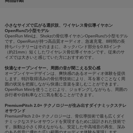
商品詳細
小さなサイズで広がる選択肢、ワイヤレス骨伝導イヤホン
OpenRunの小型モデル
OpenRun Miniは、Shokzの骨伝導イヤホンOpenRunの小型モデル
です。OpenRunが持つ高品質オーディオ、急速充電、8時間の長
持ちバッテリーはそのままに、ネックバンド部分を0.83インチ
（約21mm）短くしたワイヤレス骨伝導イヤホンです。従来のサ
イズでは大きいと感じていた方におすすめです。
快適なオープンイヤー、周囲の音が聞こえる安心感
オープンイヤーデザインは、爽快感のあるオーディオ体験を提供
します。特許取得済みの骨伝導技術により、耳を塞ぐことなく周
囲の状況を把握しながら快適に音楽を楽しむことができます。
OpenRun Miniを使うことにより、ジョギングしながらも、周囲の
歩行者や自転車などに気を配ることができます。
PremiumPitch 2.0+ テクノロジーが生み出すダイナミックステレ
オサウンド
PremiumPitch 2.0+ テクノロジーは、骨伝導技術で最も広くダイ
ナミックなステレオサウンドを実現するために設計された技術で
す。振動は小さく抑えながらも、安定した中高域音の再生、深み
のある低音に優れた広い範囲のオーディオ体験を実現します。