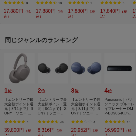
SKZ-EP-000036
KZ-EP-000012 [ワ
KZ-EP-000037 [ワ
P-000055 [ワイヤ
0
8
10
2
3
[ワイヤレス(ネッ
イヤレス(ネックバ
イヤレス(ネックバ
レス(ネックバン
ス
17,880円
17,880円
17,880円
17,840円
1
（税
（税
（税
（税
クバンド) /骨伝導
ンド) /骨伝導型 /Bl
ンド) /骨伝導型 /Bl
ド) /骨伝導型 /Blu
骨
込）
込）
込）
込）
込
型 /Bluetooth対応]
uetooth対応]【rb_
uetooth対応]
etooth対応]
h
audio_cpn】
_
同じジャンルのランキング
1
2
3
4
位
位
位
位
【エントリーで最
【エントリーで最
【エントリーで最
Panasonic｜パナ
大全額ポイント還
大全額ポイント還
大全額ポイント還
ソニック ブルーレ
元｜8/11まで】 S
元｜8/11まで】 S
元｜8/11まで】 S
イプレーヤー DM
ONY｜ソニー ブ
ONY｜ソニー 完
ONY｜ソニー 完
P-BD90S-K [ハイ
ルートゥースヘッ
全ワイヤレスイヤ
全ワイヤレスイヤ
レゾ対応 /再生専
ド...
ホ...
ホ...
用...
4
46
4
13
39,800円
8,316円
20,952円
16,990円
（税
（税
（税
（税
込）
込）
込）
込）