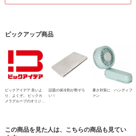
口枠サイズ
9.0型
長尺サイズ
47インチ対応
仕様3
オウンネーム非対応 /返品・キャンセ
ル・交換不可
ピックアップ商品
ビックアイデア 良いよ
話題の保冷剤が勢ぞろ
暑さ対策に ハンディフ
り、よくぞ。 ビックカ
い！
ァン
メラグループのオリジナ
ルブランド
この商品を見た人は、こちらの商品も見てい