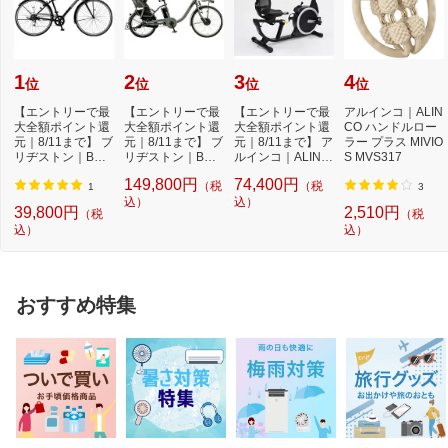
1
2
3
4
位
位
位
位
【エントリーで最
【エントリーで最
【エントリーで最
アルインコ｜ALIN
大全額ポイント還
大全額ポイント還
大全額ポイント還
CO ハンドルロー
元｜8/11まで】 ブ
元｜8/11まで】 ブ
元｜8/11まで】 ア
ラー プラス MIVIO
リヂストン｜BRI
リヂストン｜BRI
ルインコ｜ALINC
S MVS317
DGESTONE 27型
DGESTONE 電動
O リカベントバ
149,800円
74,400円
（税
（税
ク...
ア...
イ...
1
3
込）
込）
39,800円
2,510円
（税
（税
込）
込）
おすすめ特集