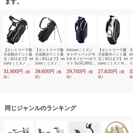
ます。
【エントリーで最
【エントリーで最
mizuno｜ミズノ
【エントリーで最
タ
大全額ポイント還
大全額ポイント還
キャディバッグ N
大全額ポイント還
e
元｜8/11まで】 mi
元｜8/11まで】 mi
X.6 ネイビー×ホワ
元｜8/11まで】 mi
グ
zuno｜ミズノ キ
zuno｜ミズノ キ
イト 5LGC2601 [5
zuno｜ミズノ NX.
イ
ャディバッグ BR-
ャディバッグ JB.0
分割 /約2.6kg]
6 キャディバッグ
レ
31,900円
39,600円
29,700円
27,620円
3
（税
（税
（税
（税
D3 キャディバッ
ブラック 5LGC25
(9.0型：47インチ
型
グ ブラック 5LJC
込）
0209 [9.0型（72c
込）
込）
対応/ブラックxホ
込）
1
込
2421 [47インチ対
m） /47インチ対
ワイト) 5LJC2402
ー
応 /4分割 /約2.4kg]
応 /5分割 /約3.0kg]
ネ
同じジャンルのランキング