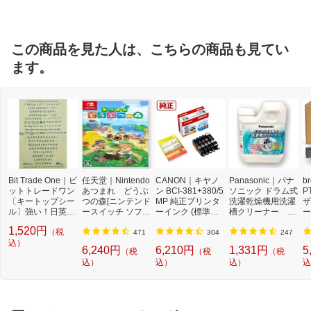
この商品を見た人は、こちらの商品も見てい
ます。
Bit Trade One｜ビ
任天堂｜Nintendo
CANON｜キヤノ
Panasonic｜パナ
b
ットトレードワン
あつまれ どうぶ
ン BCI-381+380/5
ソニック ドラム式
P
〔キートップシー
つの森[ニンテンド
MP 純正プリンタ
洗濯乾燥機用洗濯
ザ
ル〕強い！日英対
ースイッチ ソフ
ーインク (標準容
槽クリーナー N-
ー
応転写式キートッ
ト]【Switch】
量) 5色パック[BCI
W2[ドラム式洗濯
ュ
1,520円
（税
プシールセット ブ
3813805MP]
機 洗浄 洗剤 750m
T
471
304
247
ルー DYKTSBL
込）
l NW2]【rb_pcp】
幅
6,240円
6,210円
1,331円
5
（税
（税
（税
O
込）
込）
込）
込
ー
ブ