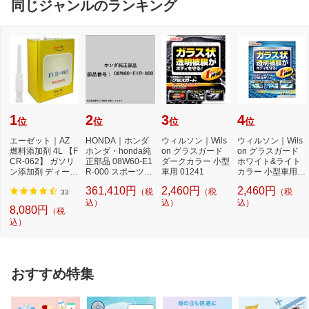
同じジャンルのランキング
1
2
3
4
位
位
位
位
エーゼット｜AZ
HONDA｜ホンダ
ウィルソン｜Wils
ウィルソン｜Wils
燃料添加剤 4L 【F
ホンダ・honda純
on グラスガード
on グラスガード
CR-062】 ガソリ
正部品 08W60-E1
ダークカラー 小型
ホワイト&ライト
ン添加剤 ディーゼ
R-000 スポーツサ
車用 01241
カラー 小型車用 0
ルにも
スペンション 08W
1238
361,410円
2,460円
2,460円
（税
（税
（税
60-E...
33
込）
込）
込）
8,080円
（税
込）
おすすめ特集