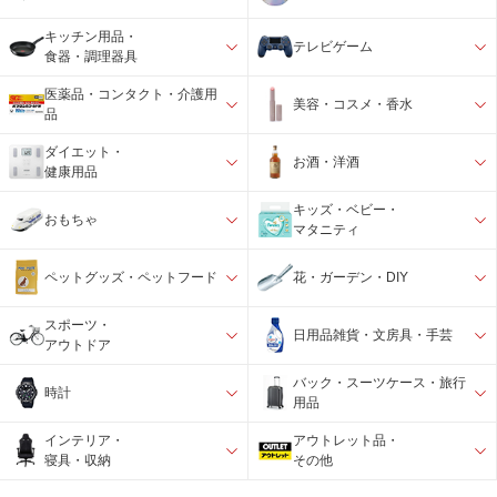
キッチン用品・
テレビゲーム
食器・調理器具
医薬品・コンタクト・介護用
美容・コスメ・香水
品
ダイエット・
お酒・洋酒
健康用品
キッズ・ベビー・
おもちゃ
マタニティ
ペットグッズ・ペットフード
花・ガーデン・DIY
スポーツ・
日用品雑貨・文房具・手芸
アウトドア
バック・スーツケース・旅行
時計
用品
インテリア・
アウトレット品・
寝具・収納
その他