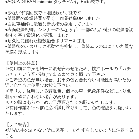
●AQUA DREAM minimix タッチペンは Holts製です。
●少ない塗装回数で下地隠蔽が可能です
●塗装面の乾燥時間が早く、作業効率UPしました
●自動車補修に最適な新技術の採用しています
●表面乾燥制御。シンナーのみならず、一部の配合樹脂の乾燥を調
整する事で最適化で実現しました
●耐久性に優れた複数融合ポリマーを採用
●塗装後のメタリック流動性を抑制し、塗装ムラの出にくい均質な
塗膜を形成します
【使用上の注意】
※使用前に中身を均一に混ぜ合わせるため、攪拌ボールの「カチ
カチ」という音が続けて出るまで良く振って下さい
※ご希望の色が無い場合、お車の色と合わない可能性が高いため
近い色でもご使用はお控え下さい。
※塗り方、経時による変退色、個々の車、気象条件などにより色
相が正確に合わない場合があります。
※その際はあらかじめご了承頂きたくお願いいたします。
※補修作業を行う前に必ず試し塗りをして、色の確認をお願いい
たします。
【安全警告】
●幼児の手の届かない所に保存し、いたずらしないように注意する
こと