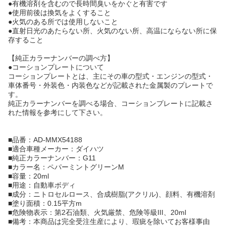
●有機溶剤を含むので長時間臭いをかぐと有害です
●使用前後は換気をよくすること
●火気のある所では使用しないこと
●直射日光のあたらない所、火気のない所、高温にならない所に保
存すること
【純正カラーナンバーの調べ方】
●コーションプレートについて
コーションプレートとは、主にその車の型式・エンジンの型式・
車体番号・外装色・内装色などが記載された金属製のプレートで
す。
純正カラーナンバーを調べる場合、コーションプレートに記載さ
れた情報を参考にして下さい。
■品番：AD-MMX54188
■適合車種メーカー：ダイハツ
■純正カラーナンバー：G11
■カラー名：ペパーミントグリーンM
■容量：20ml
■用途：自動車ボディ
■成分：ニトロセルロース、合成樹脂(アクリル)、顔料、有機溶剤
■塗り面積：0.15平方m
■危険物表示：第2石油類、火気厳禁、危険等級III、20ml
■備考：本商品は完全受注生産により、瑕疵を除いてお客様事由