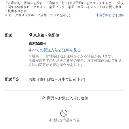
「在庫のある店舗※を探す」「店舗※に行く(来店予約)」をクリックすると、ご注文
に関する情報がビックカメラ、楽天ビック、楽天、楽天ペイメントの４社間で相互
に提供されます。
※ ビックカメラグループ店舗（コジマを除く）
来店予約とは
｜
規約
配送
東京都 - 宅配便
送料550円
すべての配送方法と送料を見る
※離島・一部地域は追加送料がかかる場合があります。
※最安送料での配送をご希望の場合、注文確認画面にて配送
方法の変更が必要な場合があります。
配送予定
お取り寄せ[約1ヶ月半で出荷予定]
商品をお気に入りに追加
不適切な商品を報告