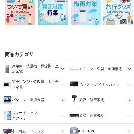
商品カテゴリ
冷蔵庫・洗濯機・掃除機・生
エアコン・空調・季節家電
活家電
電子レンジ・炊飯器・キッチ
TV・オーディオ・カメラ
ン家電
パソコン・周辺機器
美容・健康家電
スマートフォン・
楽器・音響機器
タブレット
本・雑誌・コミック
CD・DVD