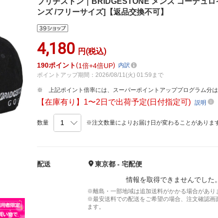
ブリヂストン｜BRIDGESTONE メンズ コーデュロイ
ンズ /フリーサイズ]【返品交換不可】
4,180
円(税込)
190
ポイント
1倍
4倍UP
内訳
ポイントアップ期間：2026/08/11(火) 01:59まで
上記ポイント倍率には、スーパーポイントアッププログラム分
【在庫有り】1〜2日で出荷予定(日付指定可)
説明
数量
※注文数量によりお届け日が変わることがありま
配送
東京都 - 宅配便
情報を取得できませんでした
※離島・一部地域は追加送料がかかる場合があり
※最安送料での配送をご希望の場合、注文確認画
ます。