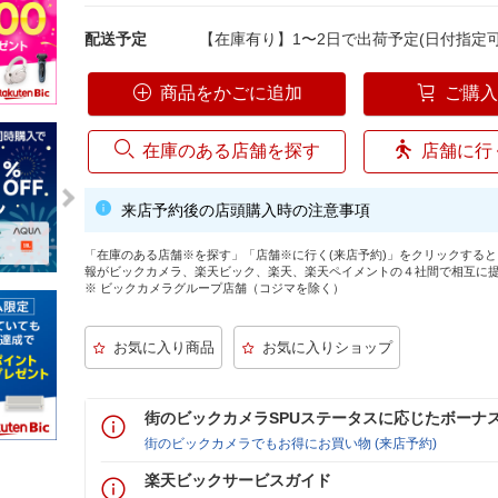
配送予定
【在庫有り】1〜2日で出荷予定(日付指定可
商品をかごに追加
ご購
在庫のある店舗を探す
店舗に行
来店予約後の店頭購入時の注意事項
「在庫のある店舗※を探す」「店舗※に行く(来店予約)」をクリックする
報がビックカメラ、楽天ビック、楽天、楽天ペイメントの４社間で相互に
※ ビックカメラグループ店舗（コジマを除く）
街のビックカメラSPUステータスに応じたボーナ
街のビックカメラでもお得にお買い物 (来店予約)
楽天ビックサービスガイド