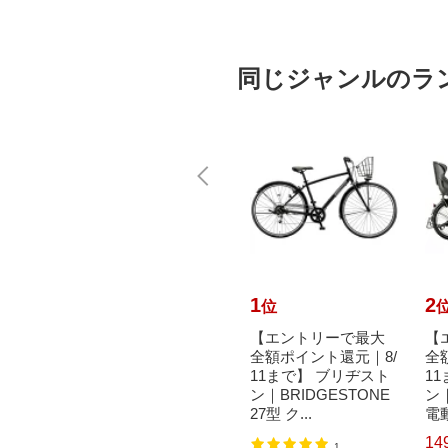
同じジャンルのラ
10
1
2
位
位
で最大
【エントリーで最大
【エントリーで最大
【
元｜8/
全額ポイント還元｜8/
全額ポイント還元｜8/
全
リヂスト
11まで】 ハマー｜HU
11まで】 ブリヂスト
1
TONE
MMER 700×32C型 ク
ン｜BRIDGESTONE
ン｜
ロス...
27型 ク...
電動
30,970円
14
込）
（税込）
1