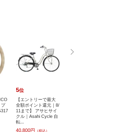
5
6
7
位
位
位
NCO
【エントリーで最大
【エントリーで最大
【エ
 プ
全額ポイント還元｜8/
全額ポイント還元｜8/
全額ポ
317
11まで】 アサヒサイ
11まで】 ブリヂスト
11ま
クル｜Asahi Cycle 自
ン｜BRIDGESTONE
hi 2
転...
27型 ク...
メ...
40,800円
39,800円
（税込）
（税込）