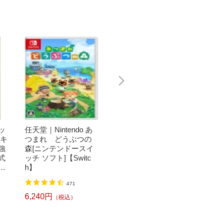
ビッ
任天堂｜Nintendo あ
ブリヂストン｜BRID
ブリヂ
〔キ
つまれ どうぶつの
GESTONE メンズ NE
GEST
強
森[ニンテンドースイ
W ERAコラボ コーデ
ールバ
式
ッチ ソフト]【Switc
ュロイキャップ ベー
多機能
セ
h】
ジュ CP43NE [メンズ
ーサイズ
SB
/フリーサイズ]【返品
m/ネイ
7,980円
4,180
（税込）
471
交換不可】
【返品
6,240円
（税込）