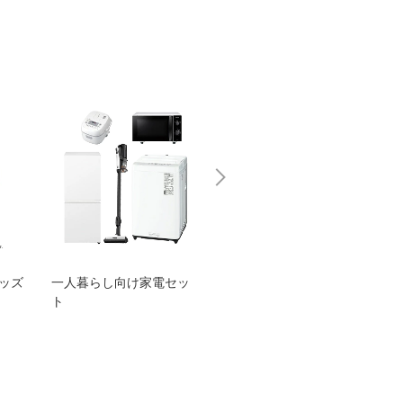
グッズ
一人暮らし向け家電セッ
オススメ！ヤマハ 電動
TEN
ト
アシスト自転車
ェア