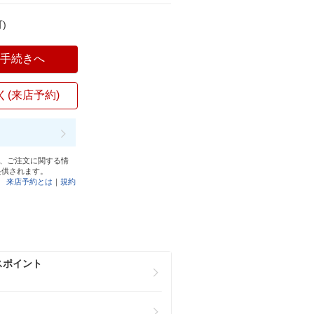
)
入手続きへ
く(来店予約)
と、ご注文に関する情
提供されます。
来店予約とは
｜
規約
スポイント