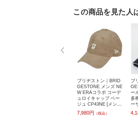
この商品を見た人
ne｜ビッ
任天堂｜Nintendo あ
ブリヂストン｜BRID
ブ
 〔キ
つまれ どうぶつの
GESTONE メンズ NE
GE
ル〕強
森[ニンテンドースイ
W ERAコラボ コーデ
ー
転写式
ッチ ソフト]【Switc
ュロイキャップ ベー
多
ールセ
h】
ジュ CP43NE [メンズ
ー
YKTSB
/フリーサイズ]【返品
m/
7,980円
4,
）
（税込）
471
交換不可】
【
6,240円
（税込）