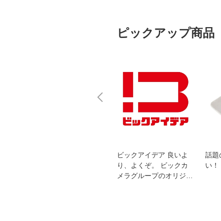
ピックアップ商品
スオー
おすすめ！REGZA 4K液
ビックアイデア 良いよ
話題
洗浄
晶テレビ
り、よくぞ。 ビックカ
い！
メラグループのオリジナ
ルブランド