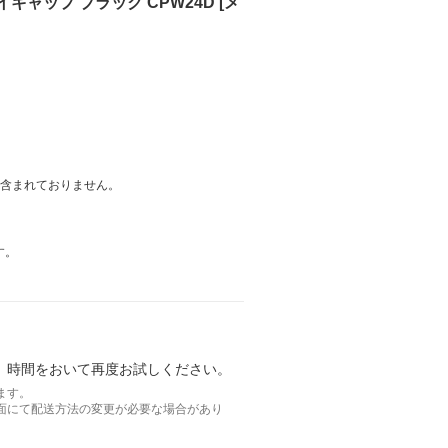
キャップ ブラック CPW24D [メ
は含まれておりません。
す。
。時間をおいて再度お試しください。
ます。
面にて配送方法の変更が必要な場合があり