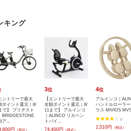
ンキング
3
4
位
位
位
エントリーで最大
【エントリーで最大
アルインコ｜ALI
額ポイント還元｜8/
全額ポイント還元｜8/
ハンドルローラー
1まで】 ブリヂスト
11まで】 アルインコ
ラス MIVIOS MVS
BRIDGESTONE
｜ALINCO リカベン
3
ア...
トバイ...
2,510円
（税込）
9,800円
74,400円
（税込）
（税込）