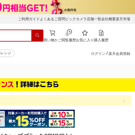
ご利用ガイド
よくあるご質問
ビックカメラ店舗一覧
会社概要
楽天市場
買い物かご
閲覧履歴
お気に入り
購入履歴
/
子レンジ
ログイン
楽天会員登録