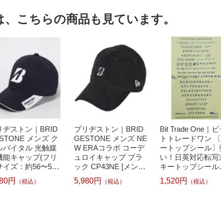
は、こちらの商品も見ています。
リヂストン｜BRID
ブリヂストン｜BRID
Bit Trade One｜
STONE メンズ ク
GESTONE メンズ NE
トトレードワン 
ルバイタル 光触媒
W ERAコラボ コーデ
ートップシール〕
機能キャップ(フリ
ュロイキャップ ブラ
い！日英対応転写
サイズ：約56〜59c
ック CP43NE [メンズ
キートップシール
ネイビー) CPSG33
/フリーサイズ]【返品
ット ブルー DYKT
180円
5,980円
1,520円
（税込）
（税込）
（税込）
返品交換不可】
交換不可】
L