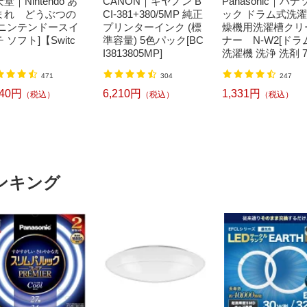
堂｜Nintendo あ
CANON｜キヤノン B
Panasonic｜パナ
まれ どうぶつの
CI-381+380/5MP 純正
ック ドラム式洗
[ニンテンドースイ
プリンターインク (標
燥機用洗濯槽クリ
 ソフト]【Switc
準容量) 5色パック[BC
ナー N-W2[ドラ
I3813805MP]
洗濯機 洗浄 洗剤 7
ml NW2]【rb_pcp
471
304
247
240円
6,210円
1,331円
（税込）
（税込）
（税込）
ンキング