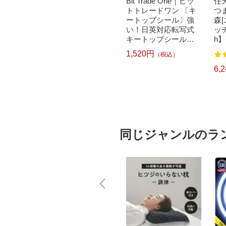
｜パナソニ
brother｜ブラザー PT-
Bit Trade One｜ビッ
任天
洗濯乾
P300BT ブラザー ラ
トトレードワン 〔キ
つ
クリー
ベルライター ピータ
ートップシール〕強
森
ドラム式
ッチ キューブ PT-P30
い！日英対応転写式
ッチ
 750
0BT (3.5mm~12mm
キートップシールセ
h】
pcp】
幅/TZeテープ) P-TOU
ット ブルー DYKTSB
1,520円
（税込）
7
122
CH CUBE（ピータッ
L
チキューブ）[PTP300
5,967円
6,
）
（税込）
BT]
同じジャンルのラ