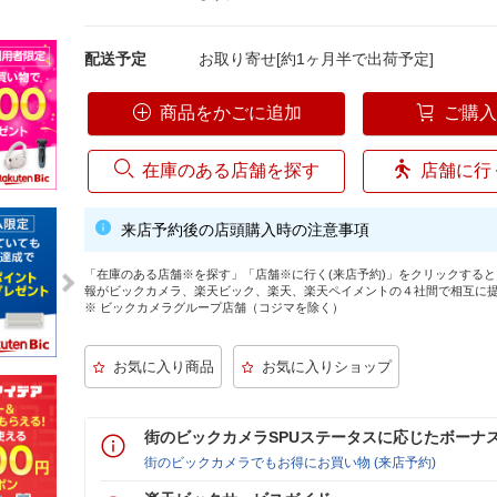
配送予定
お取り寄せ[約1ヶ月半で出荷予定]
商品をかごに追加
ご購
在庫のある店舗を探す
店舗に行
来店予約後の店頭購入時の注意事項
「在庫のある店舗※を探す」「店舗※に行く(来店予約)」をクリックする
報がビックカメラ、楽天ビック、楽天、楽天ペイメントの４社間で相互に
※ ビックカメラグループ店舗（コジマを除く）
街のビックカメラSPUステータスに応じたボーナ
街のビックカメラでもお得にお買い物 (来店予約)