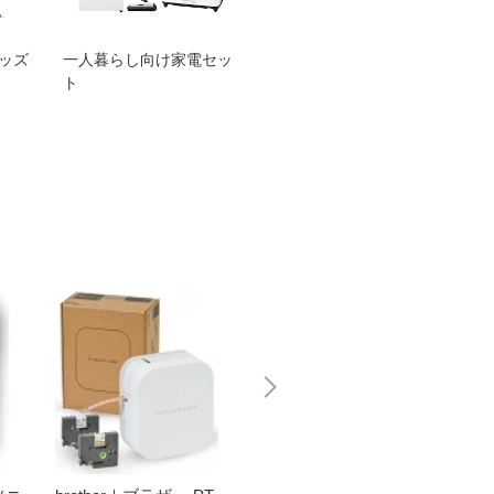
グッズ
一人暮らし向け家電セッ
オススメ！ヤマハ 電動
TEN
ト
アシスト自転車
ェア