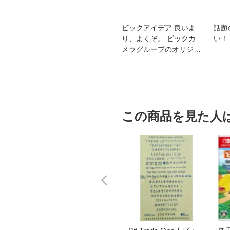
スオー
おすすめ！REGZA 4K液
ビックアイデア 良いよ
話題
洗浄
晶テレビ
り、よくぞ。 ビックカ
い！
メラグループのオリジナ
ルブランド
この商品を見た人