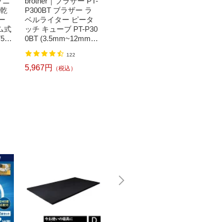
ソニ
brother｜ブラザー PT-
Bit Trade One｜ビッ
任天堂｜N
濯乾
P300BT ブラザー ラ
トトレードワン 〔キ
つまれ
ー
ベルライター ピータ
ートップシール〕強
森[ニ
ム式
ッチ キューブ PT-P30
い！日英対応転写式
ッチ ソ
50
0BT (3.5mm~12mm
キートップシールセ
h】
】
幅/TZeテープ) P-TOU
ット ブルー DYKTSB
1,520円
（税込）
122
CH CUBE（ピータッ
L
チキューブ）[PTP300
5,967円
6,240
（税込）
BT]