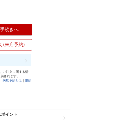
入手続きへ
く(来店予約)
と、ご注文に関する情
提供されます。
来店予約とは
｜
規約
スポイント