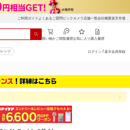
ご利用ガイド
よくあるご質問
ビックカメラ店舗一覧
会社概要
楽天市場
買い物かご
閲覧履歴
お気に入り
購入履歴
/
子レンジ
ログイン
楽天会員登録