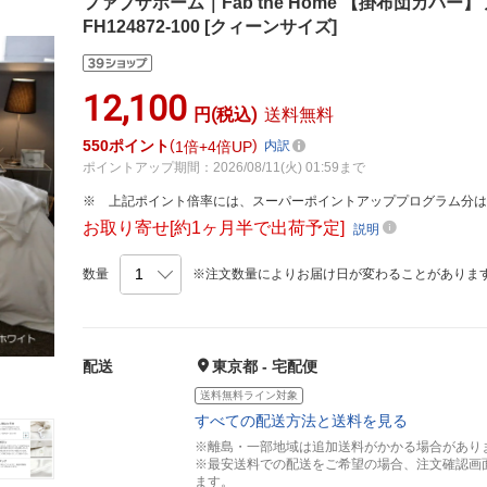
ファブザホーム｜Fab the Home 【掛布団カバ
FH124872-100 [クィーンサイズ]
12,100
円(税込)
送料無料
550
ポイント
1倍
4倍UP
内訳
ポイントアップ期間：2026/08/11(火) 01:59まで
上記ポイント倍率には、スーパーポイントアッププログラム分
お取り寄せ[約1ヶ月半で出荷予定]
説明
数量
※注文数量によりお届け日が変わることがありま
配送
東京都 - 宅配便
送料無料ライン対象
すべての配送方法と送料を見る
※離島・一部地域は追加送料がかかる場合があり
※最安送料での配送をご希望の場合、注文確認画
ます。