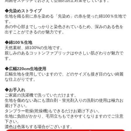
周囲をステッチでおさえて型崩れ防止対策をしています。
◆先染めストライプ
生地を織る前に糸を染める「先染め」の糸を使った綿100％生地で
す。
糸の中心部までしっかりと染色されているため、深みのある色を
出すことができるのが魅力です。
◆綿100％生地
天然素材、綿100%の生地です。
親しみのあるコットンファブリックはやさしい肌ざわりが魅力で
す。
◆広幅220cm生地使用
広幅生地を使用していますので、どのサイズも接ぎ目のない綺麗
な仕上がりです。
◆お手入れ
ご家庭の洗濯機で洗っていただけます。
生地を傷めない為にも漂白剤・蛍光剤入りの洗剤の使用は極力お
避け下さい。
タンブラー乾燥(乾燥機)もできるだけお避け下さい。
生地に負担がかかり、毛羽立ちもできやすくなりますのでご注意
下さい。
濃色は色落ちする場合がございます。