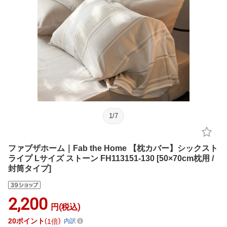
1
/
7
ファブザホーム｜Fab the Home 【枕カバー】シックスト
ライプ Lサイズ ストーン FH113151-130 [50×70cm枕用 /
封筒タイプ]
2,200
円(税込)
20
ポイント
1倍
内訳