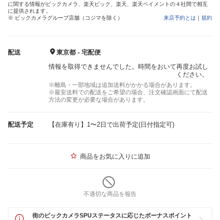
に関する情報がビックカメラ、楽天ビック、楽天、楽天ペイメントの４社間で相互
に提供されます。
※ ビックカメラグループ店舗（コジマを除く）
来店予約とは
｜
規約
配送
東京都 - 宅配便
情報を取得できませんでした。時間をおいて再度お試し
ください。
※離島・一部地域は追加送料がかかる場合があります。
※最安送料での配送をご希望の場合、注文確認画面にて配送
方法の変更が必要な場合があります。
配送予定
【在庫有り】1〜2日で出荷予定(日付指定可)
商品をお気に入りに追加
不適切な商品を報告
街のビックカメラSPUステータスに応じたボーナスポイント