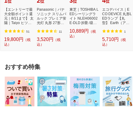
1
2
3
4
位
位
位
位
【エントリーで最
Panasonic｜パナ
東芝｜TOSHIBA L
エコデバイス｜E
大全額ポイント還
ソニック スリムパ
EDシーリングラ
CO DEVICE 丸形L
元｜8/11まで】 太
ルック プレミア蛍
イト NLEH06002
EDランプ【丸
陽｜Taiyo ヒツジ
光灯 丸形 27形＋3
E-DLD [6畳 /昼光
型】 Earth（アー
のいらない枕 -...
4形セット クー...
色]【newlife_cam
ス） 昼光色 EFCL
10,889円
（税
paign...
30・32...
51
11
1
込）
19,800円
3,520円
5,710円
（税
（税
（税
込）
込）
込）
おすすめ特集