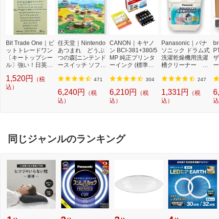
Bit Trade One｜ビ
任天堂｜Nintendo
CANON｜キヤノ
Panasonic｜パナ
b
ットトレードワン
あつまれ どうぶ
ン BCI-381+380/5
ソニック ドラム式
P
〔キートップシー
つの森[ニンテンド
MP 純正プリンタ
洗濯乾燥機用洗濯
ザ
ル〕強い！日英対
ースイッチ ソフ
ーインク (標準容
槽クリーナー N-
ー
応転写式キートッ
ト]【Switch】
量) 5色パック[BCI
W2[ドラム式洗濯
ュ
1,520円
（税
プシールセット ブ
3813805MP]
機 洗浄 洗剤 750m
T
471
304
247
ルー DYKTSBL
込）
l NW2]【rb_pcp】
幅
6,240円
6,210円
1,331円
6
（税
（税
（税
O
込）
込）
込）
込
ー
ブ
同じジャンルのランキング