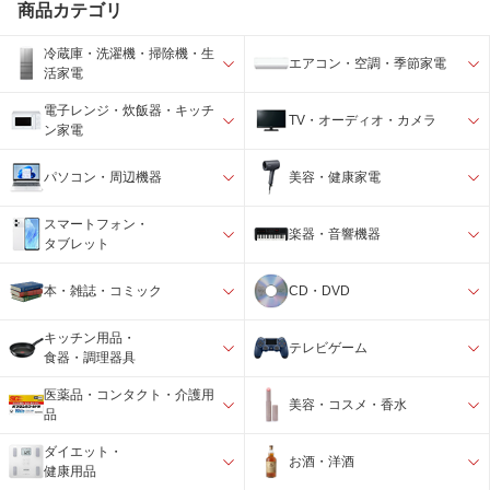
商品カテゴリ
冷蔵庫・洗濯機・掃除機・生
エアコン・空調・季節家電
活家電
電子レンジ・炊飯器・キッチ
TV・オーディオ・カメラ
ン家電
パソコン・周辺機器
美容・健康家電
スマートフォン・
楽器・音響機器
タブレット
本・雑誌・コミック
CD・DVD
キッチン用品・
テレビゲーム
食器・調理器具
医薬品・コンタクト・介護用
美容・コスメ・香水
品
ダイエット・
お酒・洋酒
健康用品