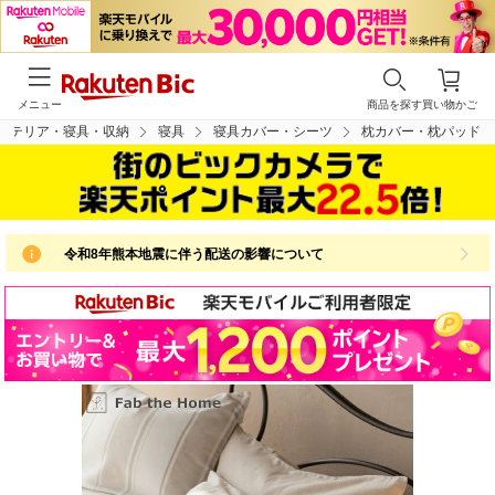
メニュー
商品を探す
買い物かご
ンテリア・寝具・収納
寝具
寝具カバー・シーツ
枕カバー・枕パッド
令和8年熊本地震に伴う配送の影響について