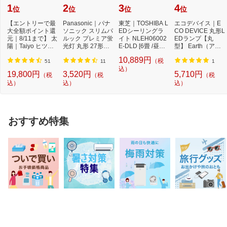
1
2
3
4
位
位
位
位
【エントリーで最
Panasonic｜パナ
東芝｜TOSHIBA L
エコデバイス｜E
大全額ポイント還
ソニック スリムパ
EDシーリングラ
CO DEVICE 丸形L
元｜8/11まで】 太
ルック プレミア蛍
イト NLEH06002
EDランプ【丸
陽｜Taiyo ヒツジ
光灯 丸形 27形＋3
E-DLD [6畳 /昼光
型】 Earth（アー
のいらない枕 -...
4形セット クー...
色]【newlife_cam
ス） 昼光色 EFCL
10,889円
（税
paign...
30・32...
51
11
1
込）
19,800円
3,520円
5,710円
（税
（税
（税
込）
込）
込）
おすすめ特集