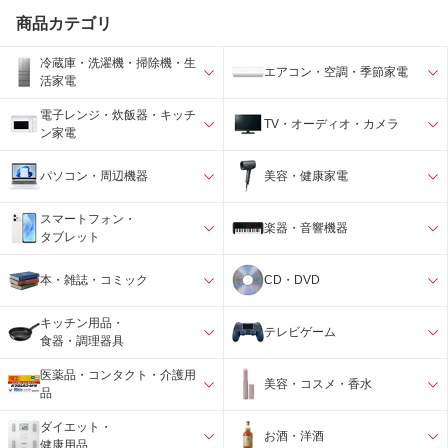
商品カテゴリ
冷蔵庫・洗濯機・掃除機・生
エアコン・空調・季節家電
活家電
電子レンジ・炊飯器・キッチ
TV・オーディオ・カメラ
ン家電
パソコン・周辺機器
美容・健康家電
スマートフォン・
楽器・音響機器
タブレット
本・雑誌・コミック
CD・DVD
キッチン用品・
テレビゲーム
食器・調理器具
医薬品・コンタクト・介護用
美容・コスメ・香水
品
ダイエット・
お酒・洋酒
健康用品