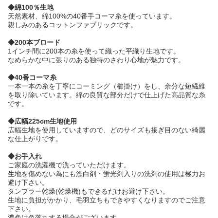
◆綿100％生地
天然素材、綿100%の40番手コーマ糸を使っています。
親しみのあるコットンファブリックです。
◆200本ブロード
1インチ間に200本の糸を使って織った平織り生地です。
なめらかな中に張りのある独特のさわり心地が魅力です。
◆40番コーマ糸
一本一本の糸を丁寧にコーミング（櫛掛け）をし、余分な短繊維
を取り除いています。綿の良質な部分だけで仕上げた高品質な糸
です。
◆広幅225cm生地使用
広幅生地を使用していますので、どのサイズも接ぎ目のない綺麗
な仕上がりです。
◆お手入れ
ご家庭の洗濯機で洗っていただけます。
生地を傷めない為にも漂白剤・蛍光剤入りの洗剤の使用は極力お
避け下さい。
タンブラー乾燥(乾燥機)もできるだけお避け下さい。
生地に負担がかかり、毛羽立ちもできやすくなりますのでご注意
下さい。
濃色は色落ちする場合がございます。