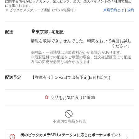
に関する情報がビックカメラ、楽天ビック、楽天、楽天ペイメントの４社間で相互
に提供されます。
※ ビックカメラグループ店舗（コジマを除く）
来店予約とは
｜
規約
配送
東京都 - 宅配便
情報を取得できませんでした。時間をおいて再度お試し
ください。
※離島・一部地域は追加送料がかかる場合があります。
※最安送料での配送をご希望の場合、注文確認画面にて配送
方法の変更が必要な場合があります。
配送予定
【在庫有り】1〜2日で出荷予定(日付指定可)
商品をお気に入りに追加
不適切な商品を報告
街のビックカメラSPUステータスに応じたボーナスポイント