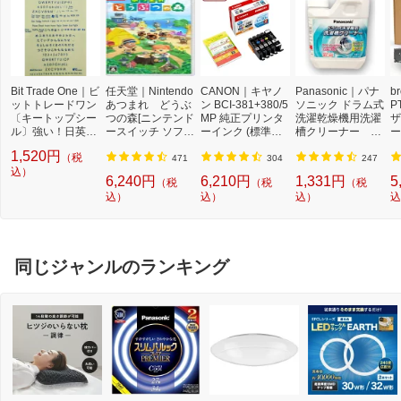
Bit Trade One｜ビ
任天堂｜Nintendo
CANON｜キヤノ
Panasonic｜パナ
b
ットトレードワン
あつまれ どうぶ
ン BCI-381+380/5
ソニック ドラム式
P
〔キートップシー
つの森[ニンテンド
MP 純正プリンタ
洗濯乾燥機用洗濯
ザ
ル〕強い！日英対
ースイッチ ソフ
ーインク (標準容
槽クリーナー N-
ー
応転写式キートッ
ト]【Switch】
量) 5色パック[BCI
W2[ドラム式洗濯
ュ
1,520円
（税
プシールセット ブ
3813805MP]
機 洗浄 洗剤 750m
T
471
304
247
ルー DYKTSBL
込）
l NW2]【rb_pcp】
幅
6,240円
6,210円
1,331円
5
（税
（税
（税
O
込）
込）
込）
込
ー
ブ
同じジャンルのランキング