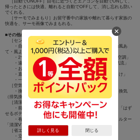
［自動でONOFF］自宅に近づくとエアコンを自動でONして、
帰ったときには快適。離れると自動でOFFして、消し忘れも防い
でくれる。
［サーモでみまもり］お留守番中の家族や離れて暮らす家族の
快適を、サーモ画像でみまもれる。
■
その他の機能
［センサー］
・自動で「風あて」と「風よけ」を切り替える「自動風あ
て・風よけ」
・2つの気流で離れた2か所を同時に空調「2か所同時空調」
・遠くの場所にも気流を届ける「ワイド気流/ロング気流」
・お肌にうるおいを与える「うる肌気流」
・直接人に風をあてず、お肌の乾燥を防ぐ「保湿風よけ」
・一時的に最大能力で運転を行う「ハイパワー」
［空気をキレイに］
・換気ユニットで冷暖房しながら換気ができます。「換気
（排気換気）（別売）」
［清潔］
・前面パネルやフラップを取り外してお手入れできる「はず
せるボディ」
・有害物質を抑制する特殊コーティングを施したフィルター
「清潔Vフィルター」
詳しく見る
閉じる
［省エネ］
・立ち上がり時の消費電力を抑える「エコスタート」