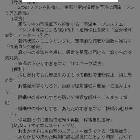
［冷房・除湿］
・2つのファンを制御し、室温と室内湿度を同時に調節「プレ
ミアム除湿」
［暖房］
・霜取り中の室温低下を抑制する「室温キープシステム」
・ドレン水凍結による能力低下・運転停止を防ぐ「室外機凍
結防止ヒーター（別売）」
・着霜状態をモニタリングし、定期的な霜取り回数を減らす
「快適ロング暖房」
・窓からの冷気を考慮し、暖房を足元に届ける「窓からの冷
気対策」
・室温の下がりすぎを防ぐ「10℃キープ暖房」
［便利］
・消し忘れてもお部屋をみまもって自動で運転停止「消し忘
れ防止」
・お部屋が寒くなると、自動で暖房運転を開始「低温みまも
り」
・睡眠中の冷やしすぎを防いで快適な眠りへ「みまもり快
眠」
・睡眠中の冷やしすぎ、あたためすぎを防ぐ「快眠/ねむりモ
ード」
・停電復旧時に自動で運転を再開「停電自動復帰」
［MyMU（マイエムユー）アプリ］
・お出かけ中にも自宅のエアコンを操作できる「遠隔操作」
・あらかじめ決めた時刻に設定温度になるよう調節「おやす