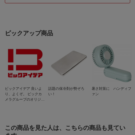
暖房能力
5.0kW
冷房時消費電力
940W（70〜1350W）
暖房時消費電力
960W（70〜3500W）
ピックアップ商品
冷房時運転音（室内
68dB/61dB
機/室外機）
暖房時運転音（室内
69dB/62dB
機/室外機）
低温暖房能力（外気
8.5kW
2℃）
配管径（液側/ガス
φ6.35/9.52mm（2分3分）
側）
ビックアイデア 良いよ
話題の保冷剤が勢ぞろ
暑さ対策に ハンディフ
り、よくぞ。 ビックカ
い！
ァン
配管長/高低差
15m/10m
メラグループのオリジナ
電源
200V
ルブランド
プラグ形状
エルバー型
フィルターお掃除機
フィルターお掃除機能あり
この商品を見た人は、こちらの商品も見てい
能