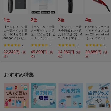
APF
7.4（JIS C 9612：2013）
期間消費電力量
1022kWh/年（JIS C 9612：2013）
1
2
3
4
年間電気代目安
約27600円
位
位
位
位
【エントリーで最
【エントリーで最
【エントリーで最
B next シルクプロ
省エネ基準達成率
112％（目標年度2027年）
大全額ポイント還
大全額ポイント還
大全額ポイント還
ヘアアイロン radi
元｜8/11まで】 P
元｜8/11まで】 ビ
元｜8/11まで】 M
ant 28mm radiant
省エネ性能（目標年
★★★★☆ 4.8
anasonic｜パナソ
ックアイデア｜Bi
YTREX｜マイトレ
（ラディアント）
度2027）
ニック メンズシ...
cIDEA ポータブ...
ックス モーショ
レッド LM125-...
ン...
3
7
29
92
22,242円
49,800円
14,960円
20,889円
（税
（税
（税
（税
込）
込）
込）
込）
おすすめ特集