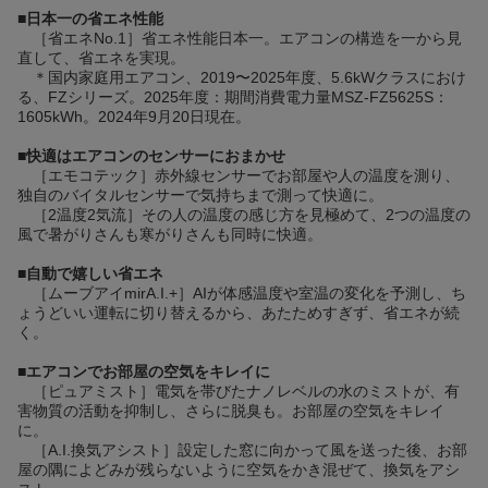
■
日本一の省エネ性能
［省エネNo.1］省エネ性能日本一。エアコンの構造を一から見
直して、省エネを実現。
＊国内家庭用エアコン、2019〜2025年度、5.6kWクラスにおけ
る、FZシリーズ。2025年度：期間消費電力量MSZ-FZ5625S：
1605kWh。2024年9月20日現在。
■
快適はエアコンのセンサーにおまかせ
［エモコテック］赤外線センサーでお部屋や人の温度を測り、
独自のバイタルセンサーで気持ちまで測って快適に。
［2温度2気流］その人の温度の感じ方を見極めて、2つの温度の
風で暑がりさんも寒がりさんも同時に快適。
■
自動で嬉しい省エネ
［ムーブアイmirA.I.+］AIが体感温度や室温の変化を予測し、ち
ょうどいい運転に切り替えるから、あたためすぎず、省エネが続
く。
■
エアコンでお部屋の空気をキレイに
［ピュアミスト］電気を帯びたナノレベルの水のミストが、有
害物質の活動を抑制し、さらに脱臭も。お部屋の空気をキレイ
に。
［A.I.換気アシスト］設定した窓に向かって風を送った後、お部
屋の隅によどみが残らないように空気をかき混ぜて、換気をアシ