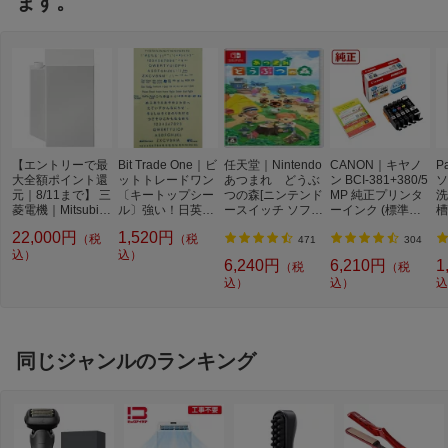
ます。
フィルター自動お掃
ダストボックス方式
除方式
スマホ連携機能
スマホ連携機能あり（無線LANアダプタ
ー内蔵）
音声操作
音声操作対応
空気清浄機能
空気清浄機能あり
【エントリーで最
Bit Trade One｜ビ
任天堂｜Nintendo
CANON｜キヤノ
P
換気機能
換気機能なし
大全額ポイント還
ットトレードワン
あつまれ どうぶ
ン BCI-381+380/5
ソ
元｜8/11まで】 三
〔キートップシー
つの森[ニンテンド
MP 純正プリンタ
洗
イオン・ミスト機能
イオン・ミスト機能あり
菱電機｜Mitsubish
ル〕強い！日英対
ースイッチ ソフ
ーインク (標準容
槽
i Electric 三菱ルー
応転写式キートッ
ト]【Switch】
量) 5色パック[BCI
W
イオン・ミスト種類
ピュアミスト
22,000円
1,520円
（税
（税
ムエアコン 換気ユ
プシールセット ブ
3813805MP]
機
471
304
ニット MAC-700K
込）
ルー DYKTSBL
込）
l
加湿機能
加湿機能なし
6,240円
6,210円
1
（税
（税
B
込）
込）
込
脱臭機能
脱臭機能あり
快適気流機能
快適気流機能あり
快適除湿機能
快適除湿機能あり
同じジャンルのランキング
センサー種類
ムーブアイmirA.I.+（赤外線センサー）3
60°検知
新冷媒R32対応
対応