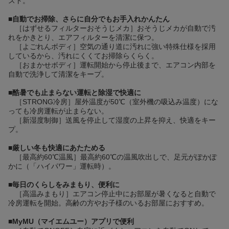
スト。
■
自動でお掃除、さらに自分でもお手入れかんたん
［はずせるフィルターおそうじメカ］おそうじメカが自動で汚
れをかきとり、エアフィルターを清潔に保つ。
［よごれんボディ］空気の通り道に汚れに強い特殊仕様を採用
しているから、汚れにくくてお掃除らくらく。
［おまかせボディ］運転開始から停止後まで、エアコン内部を
自動で洗浄して清潔をキープ。
■
酷暑でも止まらない運転と除湿で快適に
［STRONG冷房］屋外温度が50℃（室外機の吸込み温度）にな
っても冷房運転が止まらない。
［新湿度制御］送風を停止して湿度の上昇を抑え、快適をキー
プ。
■
厳しい冬も快適にあたためる
［最高約60℃温風］最高約60℃の温風吹出しで、足元がぽかぽ
かに（「ハイパワー」運転時）。
■
毎日のくらしをみまもり、便利に
［高温みまもり］エアコン停止中にお部屋が暑くなると自動で
冷房運転を開始。高齢の方やお子様のいるお部屋におすすめ。
■
MyMU（マイエムユー）アプリで便利