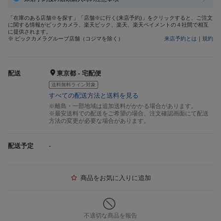
「在庫のある店舗※を探す」「店舗※に行く(来店予約)」をクリックすると、ご注文
に関する情報がビックカメラ、楽天ビック、楽天、楽天ペイメントの４社間で相互
に提供されます。
※ ビックカメラグループ店舗（コジマを除く）
来店予約とは
｜
規約
配送
東京都 - 宅配便
送料無料ライン対象
すべての配送方法と送料を見る
※離島・一部地域は追加送料がかかる場合があります。
※最安送料での配送をご希望の場合、注文確認画面にて配送
方法の変更が必要な場合があります。
配送予定
-
商品をお気に入りに追加
不適切な商品を報告