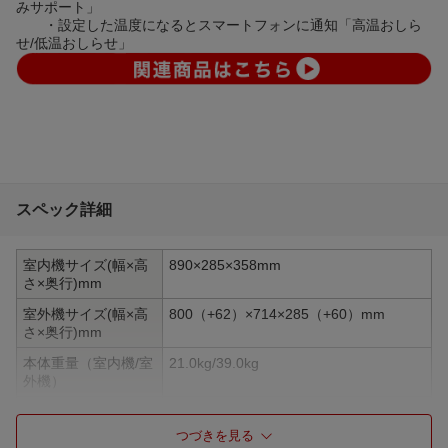
みサポート」
・設定した温度になるとスマートフォンに通知「高温おしら
せ/低温おしらせ」
スペック詳細
室内機サイズ(幅×高
890×285×358mm
さ×奥行)mm
室外機サイズ(幅×高
800（+62）×714×285（+60）mm
さ×奥行)mm
本体重量（室内機/室
21.0kg/39.0kg
外機）
畳数目安
おもに14畳用
つづきを見る
冷房能力
4.0kW