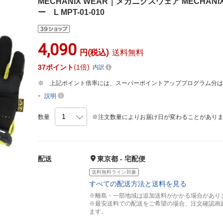
MECHANIX WEAR｜メカニクスウェア MECHAN
ー L MPT-01-010
4,090
円(税込)
送料無料
37
ポイント
1倍
内訳
上記ポイント倍率には、スーパーポイントアッププログラム分
-
説明
数量
※注文数量によりお届け日が変わることがあり
配送
東京都 - 宅配便
送料無料ライン対象
すべての配送方法と送料を見る
※離島・一部地域は追加送料がかかる場合があり
※最安送料での配送をご希望の場合、注文確認画
ます。