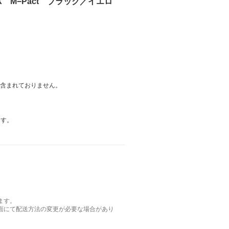
IX M−Pact ブラック／イエロ
は含まれておりません。
ます。
ます。
面にて配送方法の変更が必要な場合があり