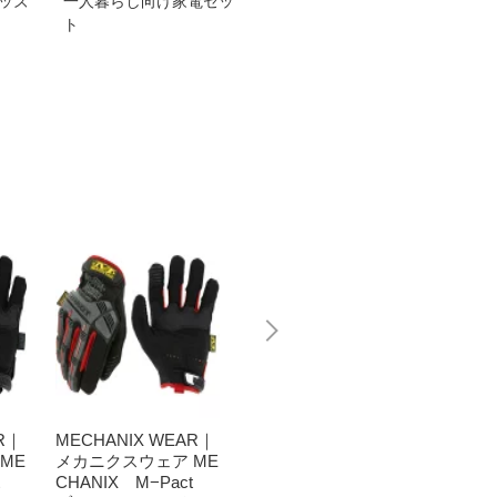
グッズ
一人暮らし向け家電セッ
オススメ！ヤマハ 電動
TEN
ト
アシスト自転車
ェア
R｜
MECHANIX WEAR｜
MECHANIX WEAR｜
MECH
ME
メカニクスウェア ME
メカニクスウェア ME
メカニ
ct
CHANIX M−Pact
CHANIX M−Pact
CHAN