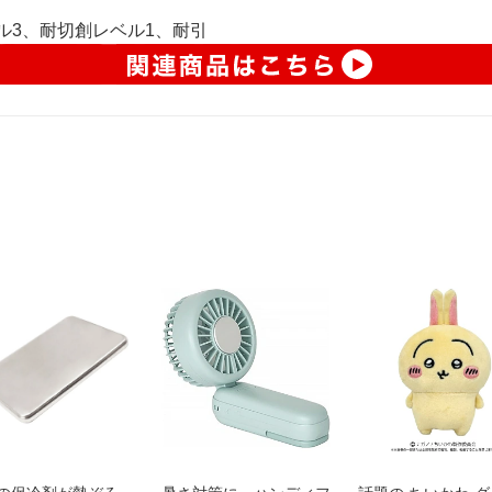
ベル3、耐切創レベル1、耐引