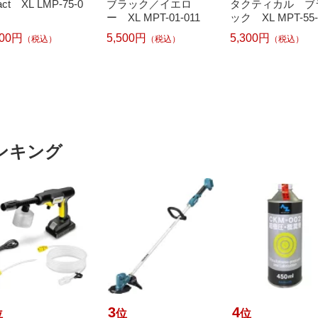
act XL LMP-75-0
ブラック／イエロ
タクティカル ブ
ー XL MPT-01-011
ック XL MPT-55-
400円
5,500円
5,300円
（税込）
（税込）
（税込）
ンキング
3
4
位
位
位