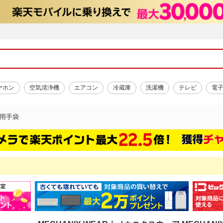
ヤホン
空気清浄機
エアコン
冷蔵庫
洗濯機
テレビ
電
用手袋