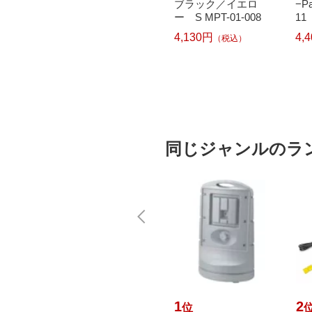
 ブラ
ブラック／レッド X
ブラック／イエロ
−P
55-011
L MPT-52-011
ー S MPT-01-008
11
3,780円
4,130円
4,
）
（税込）
（税込）
同じジャンルのラ
10
1
2
位
位