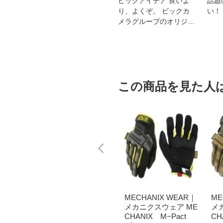
スオー
おすすめ！REGZA 4K液
ビックアイデア 良いよ
話題
洗浄
晶テレビ
り、よくぞ。 ビックカ
い！
メラグループのオリジナ
ルブランド
この商品を見た人
WEAR｜
MECHANIX WEAR｜
MECHANIX WEAR｜
ME
ア ME
メカニクスウェア ME
メカニクスウェア ME
メ
Pact
CHANIX M−Pact
CHANIX M−Pact
C