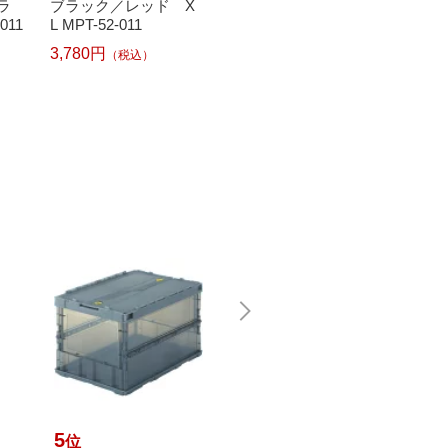
ラ
ブラック／レッド X
ブラック／イエロ
−Pact 
011
L MPT-52-011
ー S MPT-01-008
11
3,780円
4,130円
4,400
（税込）
（税込）
5
6
7
位
位
位