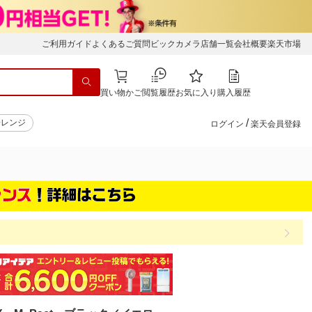
ご利用ガイド
よくあるご質問
ビックカメラ店舗一覧
会社概要
楽天市場
買い物かご
閲覧履歴
お気に入り
購入履歴
/
子レンジ
ログイン
楽天会員登録